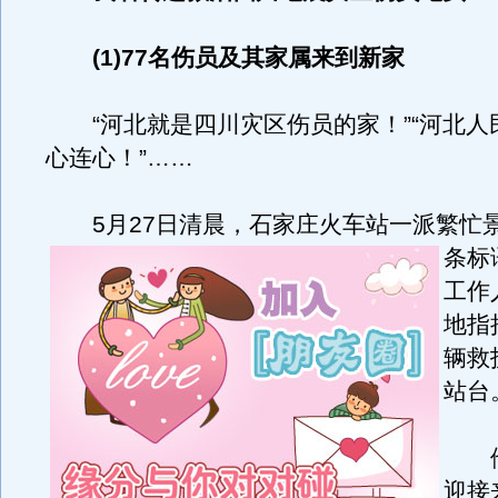
(1)77名伤员及其家属来到新家
“河北就是四川灾区伤员的家！”“河北人
心连心！”……
5月27日清晨，石家庄火车站一派繁忙
条标
工作
地指
辆救
站台
他
迎接