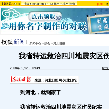
搜狐
ChinaRen
17173
焦点房地产
搜狗
新闻
-
体
新闻中心
>
综合
>
河北日报
我省转运救治四川地震灾区
2008年05月28日09:49
[
我来
来源：河北日报网-河北日报
到河北，就到家了
我省转运救治四川地震灾区伤员纪实