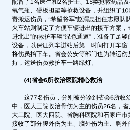
配备了1名医生和2名护士、18类抢救药品
氧气瓶、硬板担架等抢救设备，并组织了10
责搬运伤员，“希望将军”赵渭忠担任志愿队
火车站则制定了方便车辆进出的接车方案，
进北出”的救护车辆“绿色通道”，准备了足
设备，以保证列车进站后第一时间打开车窗
将伤员抬下车。省会公安等部门也为转运伤
持，运送伤员救护车一路绿灯。
(4)省会6所收治医院精心救治
这77名伤员，分别被分诊到省会6所收
中，医大三院收治骨伤为主的伤员26名，省
大二院、医大四院、省胸科医院和石家庄市
接收了部分腹外伤为主、脑外伤为主、胸外