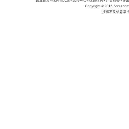
设置首页
-
搜狗输入法
-
支付中心
-
搜狐招聘
-
广告服务
-
客
Copyright
©
2016 Sohu.com 
搜狐不良信息举