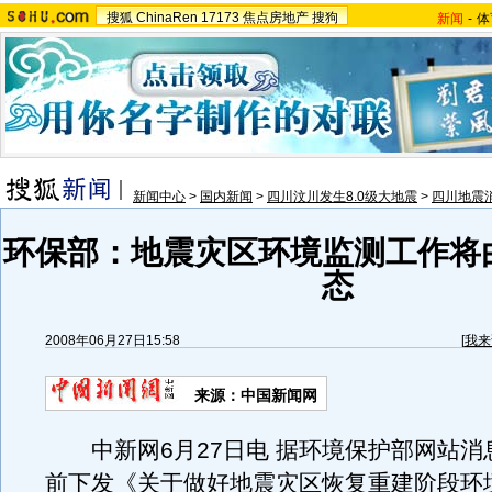
搜狐
ChinaRen
17173
焦点房地产
搜狗
新闻
-
体
新闻中心
>
国内新闻
>
四川汶川发生8.0级大地震
>
四川地震
环保部：地震灾区环境监测工作将
态
2008年06月27日15:58
[
我来
来源：中国新闻网
中新网6月27日电 据环境保护部网站消
前下发《关于做好地震灾区恢复重建阶段环