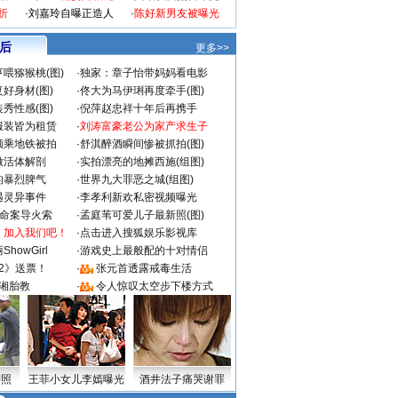
折
·
刘嘉玲自曝正造人
·
陈好新男友被曝光
 后
更多>>
喂猕猴桃(图)
·
独家：章子怡带妈妈看电影
好身材(图)
·
佟大为马伊琍再度牵手(图)
秀性感(图)
·
倪萍赵忠祥十年后再携手
服装皆为租赁
·
刘涛富豪老公为家产求生子
颜乘地铁被拍
·
舒淇醉酒瞬间惨被抓拍(图)
做活体解剖
·
实拍漂亮的地摊西施(组图)
的暴烈脾气
·
世界九大罪恶之城(组图)
遇灵异事件
·
李孝利新欢私密视频曝光
成命案导火索
·
孟庭苇可爱儿子最新照(图)
：加入我们吧！
·
点击进入搜狐娱乐影视库
howGirl
·
游戏史上最般配的十对情侣
2》送票！
·
张元首透露戒毒生活
湘胎教
·
令人惊叹太空步下楼方式
密照
王菲小女儿李嫣曝光
酒井法子痛哭谢罪