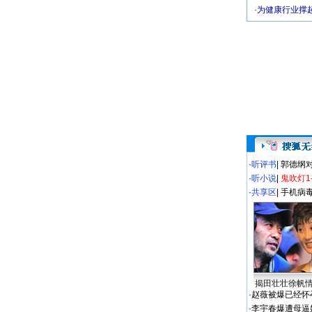
·
为健康行业撑
·
听评书
|
郭德纲
·
听小说
|
鬼吹灯1
·
共享区
|
手机病
揭田壮壮徐帆
·
赵薇被爆已经怀
·
李宇春爆遭母逼