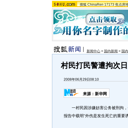
搜狐
ChinaRen
17173
焦点房
新闻中心
>
国内新闻
>
国
村民打民警遭拘次日
2008年06月29日08:10
来源：新华网
一村民因涉嫌妨害公务被刑拘，但
报告中载明“外伤是发生死亡的重要