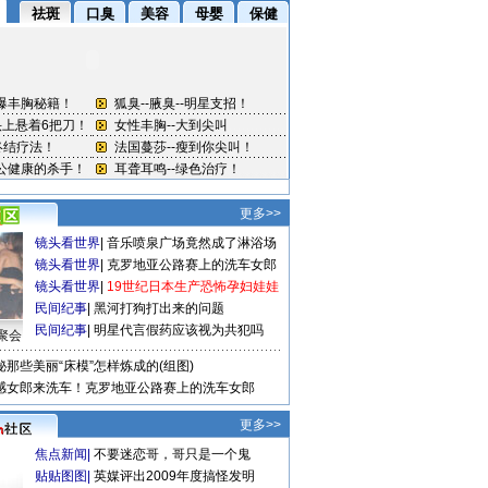
更多>>
镜头看世界
|
音乐喷泉广场竟然成了淋浴场
镜头看世界
|
克罗地亚公路赛上的洗车女郎
镜头看世界
|
19世纪日本生产恐怖孕妇娃娃
民间纪事
|
黑河打狗打出来的问题
民间纪事
|
明星代言假药应该视为共犯吗
聚会
秘那些美丽“床模”怎样炼成的(组图)
感女郎来洗车！克罗地亚公路赛上的洗车女郎
更多>>
焦点新闻
|
不要迷恋哥，哥只是一个鬼
贴贴图图
|
英媒评出2009年度搞怪发明