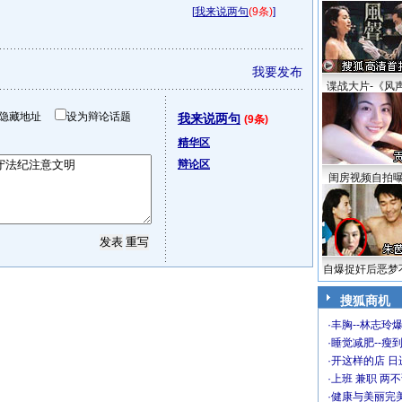
[
我来说两句
(9条)
]
我要发布
谍战大片-《风
隐藏地址
设为辩论话题
我来说两句
(9条)
精华区
辩论区
闺房视频自拍
自爆捉奸后恶梦
搜狐商机
·
丰胸--林志玲
·
睡觉减肥--瘦到
·
开这样的店 日进
·
上班 兼职 两
·
健康与美丽完