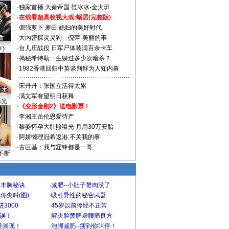
·
独家首播:大秦帝国
范冰冰-金大班
·
在线看超高收视大戏:
蜗居(完整版)
·
倔强萝卜
麦田
媳妇的美好时代
·
大内密探灵灵狗
倪萍-美丽的事
·
台儿庄战役 日军尸体装满百余卡车
声》
·
揭秘希特勒一生躲过多少次暗杀？
·
1982香港回归中英谈判鲜为人知内幕
·
宋丹丹：张国立活得太累
·
满文军有望明日获释
曝光
·
《变形金刚2》送电影票！
·
李湘王岳伦恩爱待产
·
黎姿怀孕大肚照曝光 月用30万安胎
·
阿娇懒理冠希返港:不关我的事
·
古巨基：我与霆锋都是一哥
不断
爆丰胸秘诀
·
减肥--小肚子赘肉没了
你尖叫(图)
·
吸引异性的秘密武器
3000
·
45岁以前停经不正常
不误！
·
解决脸黄脾虚腰痛良方
美展现！
·
泡脚减肥--瘦到你叫停！