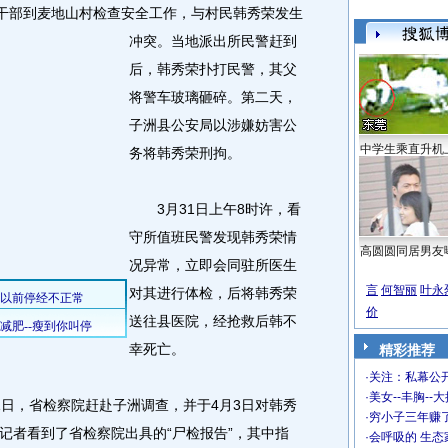
干部到麦地山村检查安全工作，与村民韩秀荣发生
冲突。
当地派出所民警赶到
后，韩秀荣扑打民警，其父
将警车玻璃砸碎。第二天，
子洲县公安局以涉嫌妨害公
中学生乘直升机
务将韩秀荣刑拘。
3月31日上午8时许，看
守所值班民警发现韩秀荣情
高圆圆同居男友
况异常，立即会同驻所医生
言
何智丽
叶永
对其进行体检，后将韩秀荣
价
送往县医院，经抢救后韩不
幸死亡。
精彩推荐
·
关注：私幕公
·
美女--丰胸--
日，省检察院赶赴子洲调查，并于4月3日对韩秀
·
穷小子三年赚
记者看到了省检察院出具的“尸检报告”，其中指
·
会呼吸的 生态