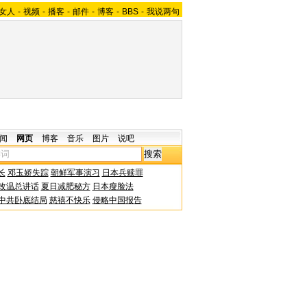
女人
-
视频
-
播客
-
邮件
-
博客
-
BBS
-
我说两句
闻
网页
博客
音乐
图片
说吧
长
邓玉娇失踪
朝鲜军事演习
日本兵赎罪
改温总讲话
夏日减肥秘方
日本瘦脸法
中共卧底结局
慈禧不快乐
侵略中国报告