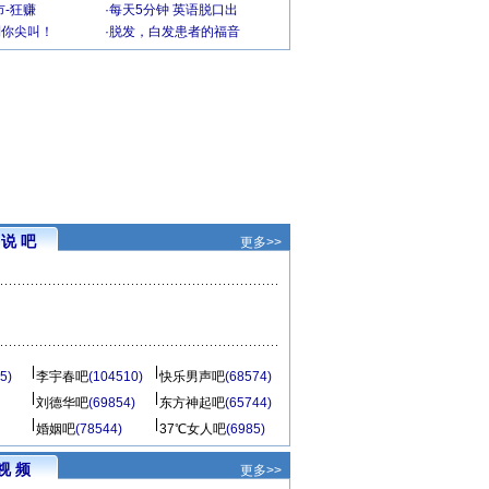
-狂赚
·
每天5分钟 英语脱口出
到你尖叫！
·
脱发，白发患者的福音
说 吧
更多>>
5)
李宇春吧
(104510)
快乐男声吧
(68574)
刘德华吧
(69854)
东方神起吧
(65744)
婚姻吧
(78544)
37℃女人吧
(6985)
视 频
更多>>