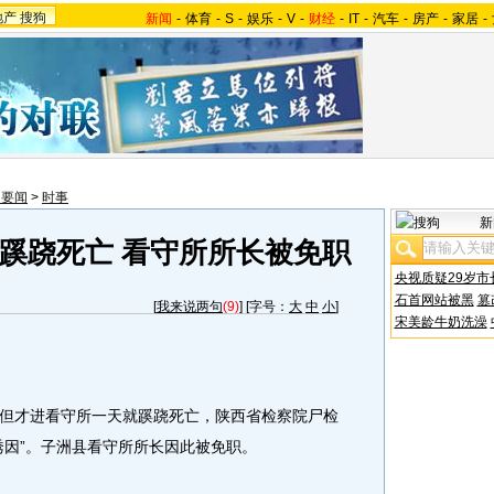
地产
搜狗
新闻
-
体育
-
S
-
娱乐
-
V
-
财经
-
IT
-
汽车
-
房产
-
家居
-
内要闻
>
时事
新
蹊跷死亡 看守所所长被免职
央视质疑29岁市
石首网站被黑
篡
[
我来说两句
(9)
] [字号：
大
中
小
]
宋美龄牛奶洗澡
才进看守所一天就蹊跷死亡，陕西省检察院尸检
诱因”。子洲县看守所所长因此被免职。