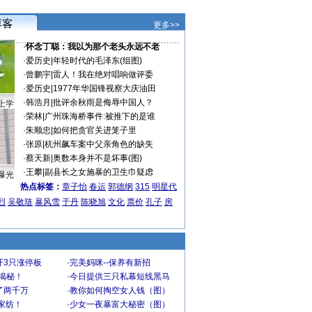
更多>>
·
怀念丁聪：我以为那个老头永远不老
·
爱历史
|
年轻时代的毛泽东(组图)
·
曾鹏宇
|
雷人！我在绝对唱响做评委
·
爱历史
|
1977年华国锋视察大庆油田
·
韩浩月
|
批评余秋雨是侮辱中国人？
上学
·
荣林
|
广州珠海桥事件:被推下的是谁
·
朱顺忠
|
如何把贪官关进笼子里
·
张原
|
杭州飙车案中父亲角色的缺失
·
蔡天新
|
奥数本身并不是坏事(图)
·
王攀
|
副县长之女施暴的卫生巾疑虑
曝光
热点标签：
章子怡
春运
郭德纲
315
明星代
烈
吴敬琏
暴风雪
于丹
陈晓旭
文化
票价
孔子
房
开3只涨停板
·
完美妈咪--保养有新招
大揭秘！
·
今日提供三只私幕短线黑马
了两千万
·
教你如何掏空女人钱（图）
家纺！
·
少女一夜暴富大秘密（图）