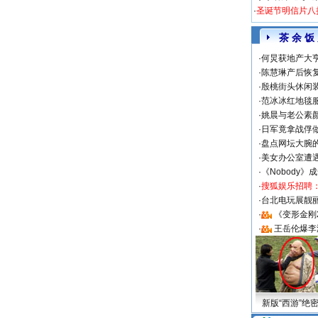
·
圣诞节明信片八
茶 余 饭
·
何炅获地产大亨
·
陈慧琳产后恢复
·
殷桃街头休闲装
·
范冰冰红地毯
·
姚晨与老公素
·
日军竟拿战俘
·
盘点网坛大腕
·
美女办公室遭
·
《Nobody》
·
搜狐娱乐招聘
·
台北电玩展靓丽S
·
《变形金刚
·
王岳伦爆李
新版“西游”绝