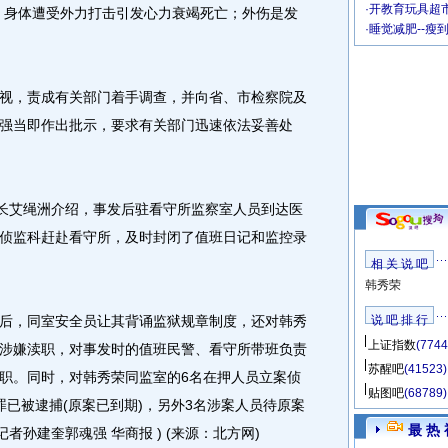
·
开教育玩具超市
，身体遭受外力打击引发心力衰竭死亡；外伤是发
·
睡觉减肥--瘦
，责成有关部门着手调查，并向省、市检察院及
强当即作出批示，要求有关部门迅速依法妥善处
长艾绳洲介绍，事发后驻看守所监察室人员到达医
侦监科赶赴看守所，及时封闭了值班日记和监控录
相 关 说 吧
韩秀荣
，同室安全员让其背诵监狱规章制度，还对韩秀
说 吧 排 行
上证指数
(7744
涉嫌渎职，对事发时的值班民警、看守所带班负责
苏醒吧
(41523)
职。同时，对韩秀荣同监室的6名在押人员立案侦
贴图吧
(68789)
罪已被逮捕(原案已到期)，另外3名涉案人员待原案
最 热 
者孙建奎郭魂强 华商报 ) (来源：北方网)