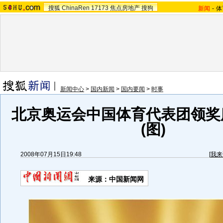
搜狐
ChinaRen
17173
焦点房地产
搜狗
新闻
-
体
新闻中心
>
国内新闻
>
国内要闻
>
时事
北京奥运会中国体育代表团领奖
(图)
2008年07月15日19:48
[
我来
来源：中国新闻网