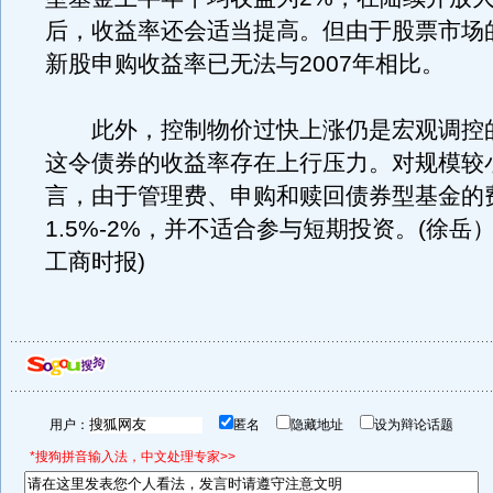
后，收益率还会适当提高。但由于股票市场
新股申购收益率已无法与2007年相比。
此外，控制物价过快上涨仍是宏观调控
这令债券的收益率存在上行压力。对规模较
言，由于管理费、申购和赎回债券型基金的
1.5%-2%，并不适合参与短期投资。(徐岳）
工商时报)
用户：
匿名
隐藏地址
设为辩论话题
*搜狗拼音输入法，中文处理专家>>