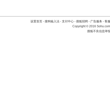
设置首页
-
搜狗输入法
-
支付中心
-
搜狐招聘
-
广告服务
-
客
Copyright
©
2016 Sohu.com 
搜狐不良信息举