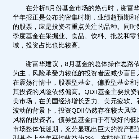
在分析8月份基金市场的热点时，谢富华
半年报正是公布的密集时期，业绩超预期和
的股票，应是投资者重点关注的品种。同时
季度基金在采掘业、食品、饮料、批发和零
域，投资占比也比较高。
谢富华建议，8月基金的总体操作思路依
为主，风险承受力较低的投资者应减少盲目
在震荡行情中，股票型基金、偏股型基金和
其投资的风险依然偏高。QDII基金主要投
美市场，在美国经济增长乏力、美元疲软、
波动的背景下，投资QDII仍然存在较大风
风格的投资者。债券型基金由于有较好的低
市场整体低迷期，充分显现出巨大的资产配
型基金上半年平均收益为2%，在陆续开放