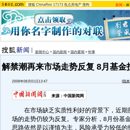
搜狐
ChinaRen
17173
焦点房地产
搜狗
新闻
-
体
新闻中心
>
国内新闻
>
国内要闻
>
时事
解禁潮再来市场走势反复 8月基金
2008年08月01日13:47
[
我来
来源：中国新闻网
在市场缺乏实质性利好的背景下，近期
场的走势仍较为反复。专家分析，8月份基
思路依然是以谨慎为主，风险承受力较低的