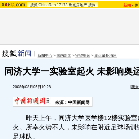
搜狐
ChinaRen
17173
焦点房地产
搜狗
新闻
-
体
新闻中心
>
国内新闻
>
守望奥运
>
奥运筹备消息
同济大学一实验室起火 未影响奥
2008年08月05日10:28
[
我来
来源：中国新闻网
昨天上午，同济大学医学楼12楼实验室
火。所幸火势不大，未影响在附近足球场训
足球队。