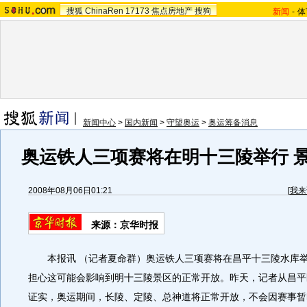
搜狐
ChinaRen
17173
焦点房地产
搜狗
新闻
-
体
新闻中心
>
国内新闻
>
守望奥运
>
奥运筹备消息
奥运铁人三项赛将在明十三陵举行 
2008年08月06日01:21
[
我来
来源：京华时报
本报讯 （记者夏命群）奥运铁人三项赛将在昌平十三陵水库举
担心这可能会影响到明十三陵景区的正常开放。昨天，记者从昌平
证实，奥运期间，长陵、定陵、总神道将正常开放，不会因赛事暂