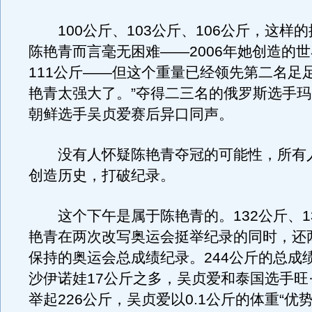
100公斤、103公斤、106公斤，这样
陈艳青而言毫无困难——2006年她创造的
111公斤——但这个重量已经领先第二名足足
艳青太强大了。”夺得二三名的俄罗斯选手玛
朝鲜选手吴贞爱赛后异口同声。
没有人怀疑陈艳青夺冠的可能性，所有
创造历史，打破纪录。
这个下午是属于陈艳青的。132公斤、1
艳青在两次改写奥运会挺举纪录的同时，还
保持的奥运会总成绩纪录。244公斤的总成
沙伊诺娃17公斤之多，吴贞爱和泰国选手旺
举起226公斤，吴贞爱以0.1公斤的体重“优