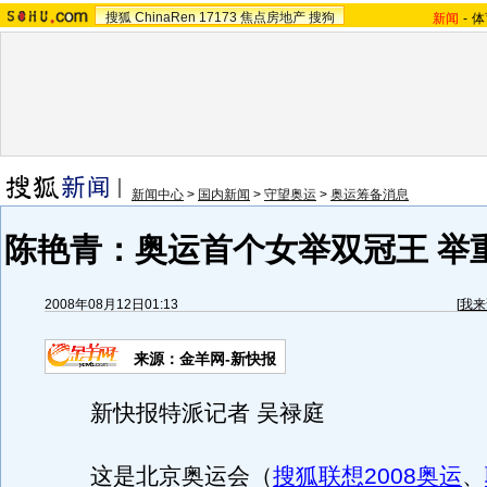
搜狐
ChinaRen
17173
焦点房地产
搜狗
新闻
-
体
新闻中心
>
国内新闻
>
守望奥运
>
奥运筹备消息
陈艳青：奥运首个女举双冠王 举
2008年08月12日01:13
[
我来
来源：金羊网-新快报
新快报特派记者 吴禄庭
这是北京奥运会（
搜狐联想2008奥运
、