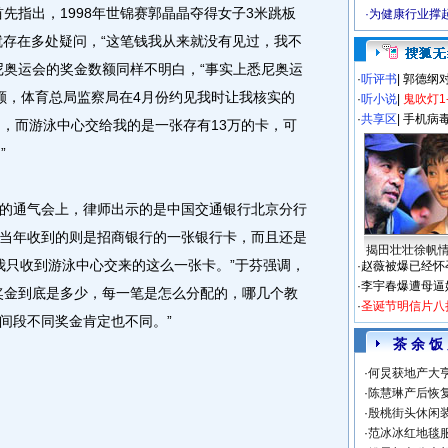
先指出，1998年世锦赛郭晶晶夺得女子3米跳板
·
为健康行业撑
就存在多处疑问，“这笔钱我从来就没有见过，我不
尼奥运会的奖金数额同样不明白，“事实上悉尼奥运
·
听评书
|
郭德纲
额，体育总局监察局在4月份约见我时让我核实的
·
听小说
|
鬼吹灯1
·
共享区
|
手机病
多，而游泳中心交给我的是一张存有13万的卡，可
”
通气会上，律师出示的是中国交通银行北京分行
当年收到的则是招商银行的一张银行卡，而且还是
揭田壮壮徐帆
，我只收到游泳中心交来的这么一张卡。”于芬强调，
·
赵薇被爆已经怀
·
李宇春爆遭母逼
奖金到底是多少，每一笔是怎么分配的，哪几个教
·
圣诞节明信片八
间段不同奖金肯定也不同。”
茶 余 饭
·
何炅获地产大亨
·
陈慧琳产后恢复
·
殷桃街头休闲装
·
范冰冰红地毯