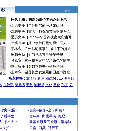
更多>>
·
怀念丁聪：我以为那个老头永远不老
·
爱历史
|
年轻时代的毛泽东(组图)
·
曾鹏宇
|
雷人！我在绝对唱响做评委
·
爱历史
|
1977年华国锋视察大庆油田
·
韩浩月
|
批评余秋雨是侮辱中国人？
上学
·
荣林
|
广州珠海桥事件:被推下的是谁
·
朱顺忠
|
如何把贪官关进笼子里
·
张原
|
杭州飙车案中父亲角色的缺失
·
蔡天新
|
奥数本身并不是坏事(图)
·
王攀
|
副县长之女施暴的卫生巾疑虑
曝光
热点标签：
章子怡
春运
郭德纲
315
明星代
烈
吴敬琏
暴风雪
于丹
陈晓旭
文化
票价
孔子
房
你尖叫(图)
·
狐臭--腋臭--全球揭秘！
毁了后半生
·
更年期--卵巢早衰--绝经
--怎么办？
·
涵盖健康要闻健康生活导航
明星支招
·
口臭--口臭--拜拜了!