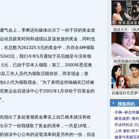
气会上，李桦还向媒体出示了一份于芬的奖金发
谍战大片-《风
运动员获奖时间和成绩以及该发放的奖金，同时也
在总数为261325.5元的奖金中，共存在4种领取
25343元，我们今年5月通知于芬后她至今没有领
闺房视频自拍
69.5元，已由于芬本人领取；第三，2000年悉尼奥
跳水队工作人员代为领取活期存折，而非现金；第
其他4人代为领取现金。”为了表明这些钱确实已经被
尼奥运会后游泳中心于2001年1月存给于芬奖金的
自爆捉奸后恶梦
了。
搜狐商机
·
丰胸--林志玲
指出了多处签领奖金事实上自己根本就没有收
·
睡觉减肥--瘦到
·
开这样的店 日进
我出示了一份我领取了奖金的清单，一共是18笔，
·
上班 兼职 两
的游泳中心公布的这笔清单则是另外的一份，但这
·
健康与美丽完