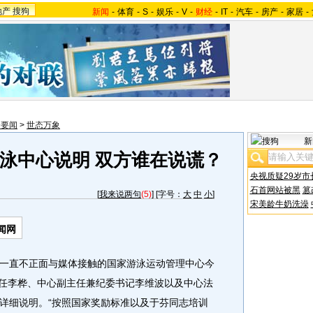
地产
搜狗
新闻
-
体育
-
S
-
娱乐
-
V
-
财经
-
IT
-
汽车
-
房产
-
家居
-
会要闻
>
世态万象
新
泳中心说明 双方谁在说谎？
央视质疑29岁市
石首网站被黑
篡
[
我来说两句
(5)
] [字号：
大
中
小
]
宋美龄牛奶洗澡
闻网
直不正面与媒体接触的国家游泳运动管理中心今
心主任李桦、中心副主任兼纪委书记李维波以及中心法
详细说明。“按照国家奖励标准以及于芬同志培训