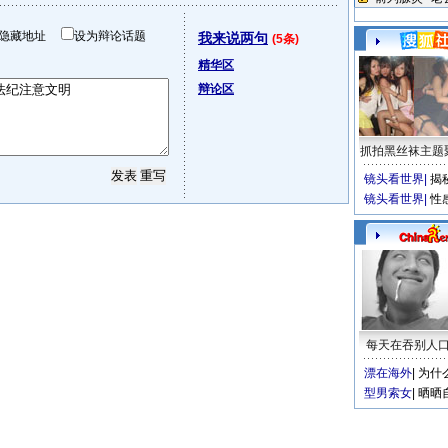
隐藏地址
设为辩论话题
我来说两句
(5条)
精华区
辩论区
抓拍黑丝袜主题
镜头看世界
|
揭
镜头看世界
|
性
每天在吞别人
漂在海外
|
为什
型男索女
|
晒晒