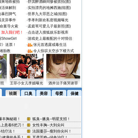
颜乘地铁被拍
·
舒淇醉酒瞬间惨被抓拍(图)
做活体解剖
·
实拍漂亮的地摊西施(组图)
的暴烈脾气
·
世界九大罪恶之城(组图)
遇灵异事件
·
李孝利新欢私密视频曝光
成命案导火索
·
孟庭苇可爱儿子最新照(图)
：加入我们吧！
·
点击进入搜狐娱乐影视库
howGirl
·
游戏史上最般配的十对情侣
2》送票！
·
张元首透露戒毒生活
湘胎教
·
令人惊叹太空步下楼方式
密照
王菲小女儿李嫣曝光
酒井法子痛哭谢罪