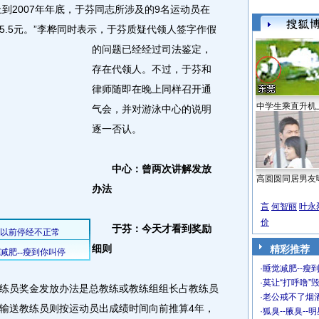
止到2007年年底，于芬同志所涉及的9名运动员在
5.5元。
”李桦同时表示，于芬质疑代领人签字作假
的问题已经经过司法鉴定，
存在代领人。不过，于芬和
律师随即在晚上同样召开通
中学生乘直升机
气会，并对游泳中心的说明
逐一否认。
中心：曾两次讲解发放
高圆圆同居男友
办法
言
何智丽
叶永
价
于芬：今天才看到奖励
细则
精彩推荐
·
睡觉减肥--瘦到
·
莫让“打呼噜”
员奖金发放办法是总教练或教练组组长占教练员
·
老公戒不了烟酒
、输送教练员则按运动员出成绩时间向前推算4年，
·
狐臭--腋臭--