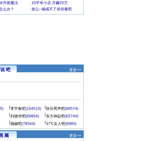
罩杯升级魔法
·
10平米小店 月赚20万
-怎么办？
·
老公--烟戒不了排排毒吧
说 吧
更多>>
5)
李宇春吧
(104510)
快乐男声吧
(68574)
刘德华吧
(69854)
东方神起吧
(65744)
婚姻吧
(78544)
37℃女人吧
(6985)
视 频
更多>>