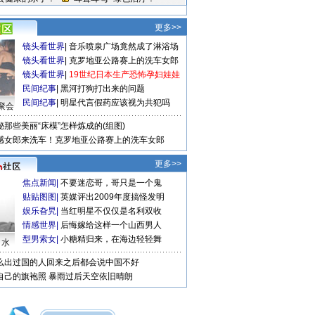
更多>>
镜头看世界
|
音乐喷泉广场竟然成了淋浴场
镜头看世界
|
克罗地亚公路赛上的洗车女郎
镜头看世界
|
19世纪日本生产恐怖孕妇娃娃
民间纪事
|
黑河打狗打出来的问题
民间纪事
|
明星代言假药应该视为共犯吗
聚会
秘那些美丽“床模”怎样炼成的(组图)
感女郎来洗车！克罗地亚公路赛上的洗车女郎
更多>>
焦点新闻
|
不要迷恋哥，哥只是一个鬼
贴贴图图
|
英媒评出2009年度搞怪发明
娱乐旮旯
|
当红明星不仅仅是名利双收
情感世界
|
后悔嫁给这样一个山西男人
型男索女
|
小糖精归来，在海边轻轻舞
口水
么出过国的人回来之后都会说中国不好
自己的旗袍照
暴雨过后天空依旧晴朗