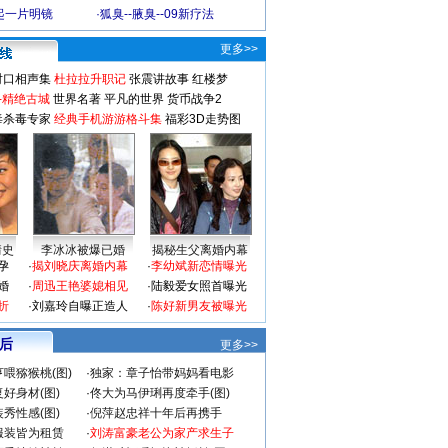
起一片明镜
·
狐臭--腋臭--09新疗法
更多>>
对口相声集
杜拉拉升职记
张震讲故事
红楼梦
-精绝古城
世界名著
平凡的世界
货币战争2
毒杀毒专家
经典手机游游格斗集
福彩3D走势图
情史
李冰冰被爆已婚
揭秘生父离婚内幕
孕
·
揭刘晓庆离婚内幕
·
李幼斌新恋情曝光
婚
·
周迅王艳婆媳相见
·
陆毅爱女照首曝光
折
·
刘嘉玲自曝正造人
·
陈好新男友被曝光
 后
更多>>
喂猕猴桃(图)
·
独家：章子怡带妈妈看电影
好身材(图)
·
佟大为马伊琍再度牵手(图)
秀性感(图)
·
倪萍赵忠祥十年后再携手
服装皆为租赁
·
刘涛富豪老公为家产求生子