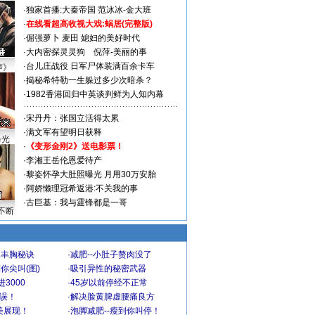
·
独家首播:大秦帝国
范冰冰-金大班
·
在线看超高收视大戏:
蜗居(完整版)
·
倔强萝卜
麦田
媳妇的美好时代
·
大内密探灵灵狗
倪萍-美丽的事
·
台儿庄战役 日军尸体装满百余卡车
声》
·
揭秘希特勒一生躲过多少次暗杀？
·
1982香港回归中英谈判鲜为人知内幕
·
宋丹丹：张国立活得太累
·
满文军有望明日获释
曝光
·
《变形金刚2》送电影票！
·
李湘王岳伦恩爱待产
·
黎姿怀孕大肚照曝光 月用30万安胎
·
阿娇懒理冠希返港:不关我的事
·
古巨基：我与霆锋都是一哥
不断
爆丰胸秘诀
·
减肥--小肚子赘肉没了
你尖叫(图)
·
吸引异性的秘密武器
3000
·
45岁以前停经不正常
不误！
·
解决脸黄脾虚腰痛良方
美展现！
·
泡脚减肥--瘦到你叫停！