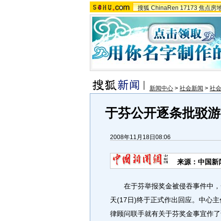
搜狐
ChinaRen
17173
焦点房
新闻中心
>
社会新闻
>
社
于芬公开逐条批驳游
2008年11月18日08:06
来源：中国新
在于芬举报奖金被侵吞事件中，一
天(17日)终于正式作出回应。中
律顾问联手就有关于芬奖金事宜作了