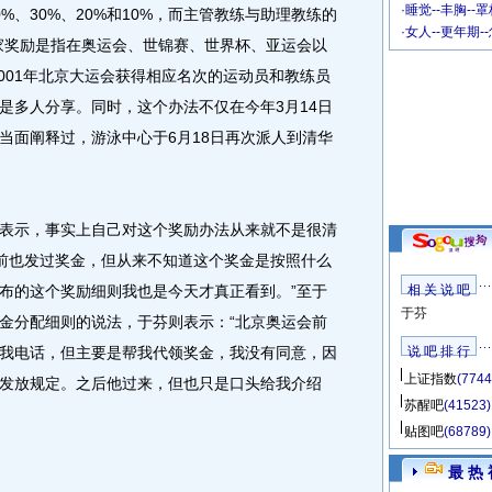
·
睡觉--丰胸--
%、30%、20%和10%，而主管教练与助理教练的
·
女人--更年期-
国家奖励是指在奥运会、世锦赛、世界杯、亚运会以
2001年北京大运会获得相应名次的运动员和教练员
是多人分享。同时，这个办法不仅在今年3月14日
当面阐释过，游泳中心于6月18日再次派人到清华
示，事实上自己对这个奖励办法从来就不是很清
之前也发过奖金，但从来不知道这个奖金是按照什么
布的这个奖励细则我也是今天才真正看到。”至于
相 关 说 吧
于芬
金分配细则的说法，于芬则表示：“北京奥运会前
我电话，但主要是帮我代领奖金，我没有同意，因
说 吧 排 行
上证指数
(7744
发放规定。之后他过来，但也只是口头给我介绍
苏醒吧
(41523)
贴图吧
(68789)
最 热 