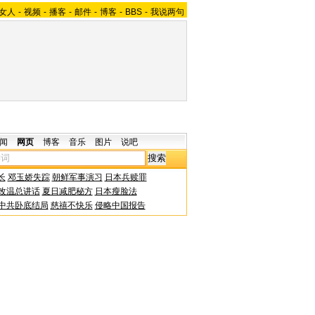
女人
-
视频
-
播客
-
邮件
-
博客
-
BBS
-
我说两句
闻
网页
博客
音乐
图片
说吧
长
邓玉娇失踪
朝鲜军事演习
日本兵赎罪
改温总讲话
夏日减肥秘方
日本瘦脸法
中共卧底结局
慈禧不快乐
侵略中国报告