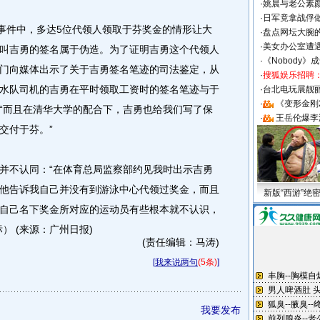
·
姚晨与老公素
·
日军竟拿战俘
事件中，多达5位代领人领取于芬奖金的情形让大
·
盘点网坛大腕
·
美女办公室遭
叫吉勇的签名属于伪造。为了证明吉勇这个代领人
·
《Nobody》
门向媒体出示了关于吉勇签名笔迹的司法鉴定，从
·
搜狐娱乐招聘
水队司机的吉勇在平时领取工资时的签名笔迹与于
·
台北电玩展靓丽S
·
《变形金刚
“而且在清华大学的配合下，吉勇也给我们写了保
·
王岳伦爆李
交付于芬。”
不认同：“在体育总局监察部约见我时出示吉勇
他告诉我自己并没有到游泳中心代领过奖金，而且
新版“西游”绝
自己名下奖金所对应的运动员有些根本就不认识，
） (来源：广州日报)
(责任编辑：马涛)
[
我来说两句
(5条)
]
我要发布