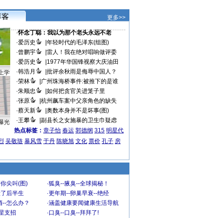
更多>>
·
怀念丁聪：我以为那个老头永远不老
·
爱历史
|
年轻时代的毛泽东(组图)
·
曾鹏宇
|
雷人！我在绝对唱响做评委
·
爱历史
|
1977年华国锋视察大庆油田
·
韩浩月
|
批评余秋雨是侮辱中国人？
上学
·
荣林
|
广州珠海桥事件:被推下的是谁
·
朱顺忠
|
如何把贪官关进笼子里
·
张原
|
杭州飙车案中父亲角色的缺失
·
蔡天新
|
奥数本身并不是坏事(图)
·
王攀
|
副县长之女施暴的卫生巾疑虑
曝光
热点标签：
章子怡
春运
郭德纲
315
明星代
烈
吴敬琏
暴风雪
于丹
陈晓旭
文化
票价
孔子
房
你尖叫(图)
·
狐臭--腋臭--全球揭秘！
毁了后半生
·
更年期--卵巢早衰--绝经
--怎么办？
·
涵盖健康要闻健康生活导航
明星支招
·
口臭--口臭--拜拜了!