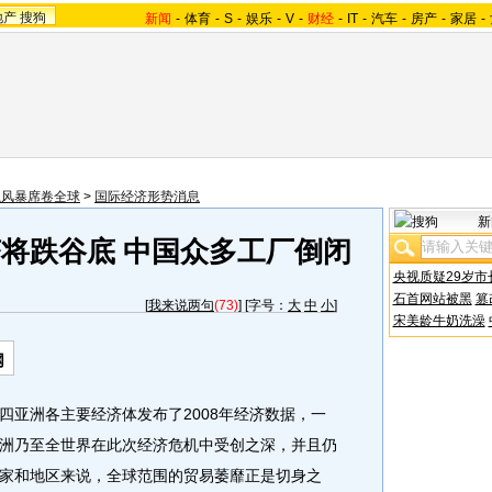
地产
搜狗
新闻
-
体育
-
S
-
娱乐
-
V
-
财经
-
IT
-
汽车
-
房产
-
家居
-
融风暴席卷全球
>
国际经济形势消息
新
济将跌谷底 中国众多工厂倒闭
央视质疑29岁市
石首网站被黑
篡
[
我来说两句
(73)
] [字号：
大
中
小
]
宋美龄牛奶洗澡
网
亚洲各主要经济体发布了2008年经济数据，一
洲乃至全世界在此次经济危机中受创之深，并且仍
家和地区来说，全球范围的贸易萎靡正是切身之