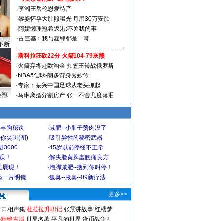
·
李湘王岳伦恩爱待产
·
黎姿怀孕大肚照曝光 月用30万安胎
·
阿娇懒理冠希返港:不关我的事
·
古巨基：我与霆锋都是一哥
不断
·
斯科拉狂砍22分 火箭104-79灰熊
·
火箭弃将赴欧淘金 扣篮王转战俄罗斯
·
NBA5佳球-朗多背身秀妙传
·
专家：振兴中国足球从老头抓起
连冠
·
马琳离婚分割房产 张一不舍几度落泪
爆丰胸秘诀
·
减肥--小肚子赘肉没了
你尖叫(图)
·
吸引异性的秘密武器
3000
·
45岁以前停经不正常
不误！
·
解决脸黄脾虚腰痛良方
美展现！
·
泡脚减肥--瘦到你叫停！
起一片明镜
·
狐臭--腋臭--09新疗法
更多>>
对口相声集
杜拉拉升职记
张震讲故事
红楼梦
-精绝古城
世界名著
平凡的世界
货币战争2