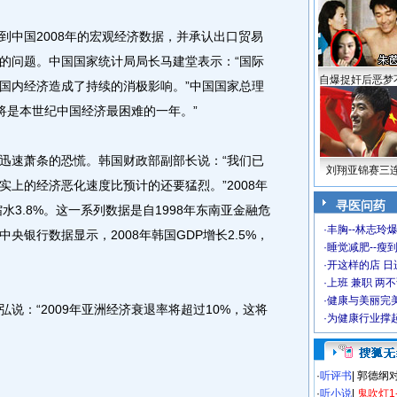
中国2008年的宏观经济数据，并承认出口贸易
的问题。中国国家统计局局长马建堂表示：“国际
自爆捉奸后恶梦
国内经济造成了持续的消极影响。”中国国家总理
年将是本世纪中国经济最困难的一年。”
速萧条的恐慌。韩国财政部副部长说：“我们已
刘翔亚锦赛三
上的经济恶化速度比预计的还要猛烈。”2008年
寻医问药
水3.8%。这一系列数据是自1998年东南亚金融危
·
丰胸--林志玲
央银行数据显示，2008年韩国GDP增长2.5%，
·
睡觉减肥--瘦到
·
开这样的店 日进
·
上班 兼职 两
·
健康与美丽完
：“2009年亚洲经济衰退率将超过10%，这将
·
为健康行业撑
·
听评书
|
郭德纲
·
听小说
|
鬼吹灯1