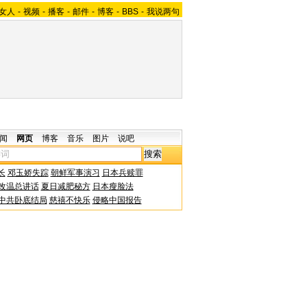
女人
-
视频
-
播客
-
邮件
-
博客
-
BBS
-
我说两句
闻
网页
博客
音乐
图片
说吧
长
邓玉娇失踪
朝鲜军事演习
日本兵赎罪
改温总讲话
夏日减肥秘方
日本瘦脸法
中共卧底结局
慈禧不快乐
侵略中国报告