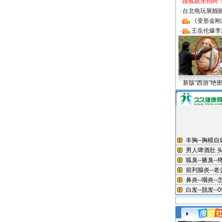
·
搜狐娱乐招聘
·
台北电玩展靓丽S
·
《变形金刚
·
王岳伦爆李
新版“西游”绝