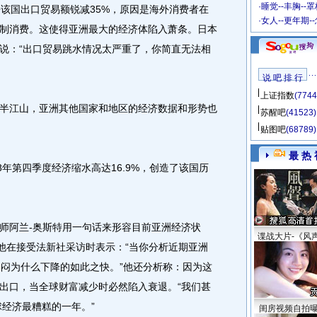
·
睡觉--丰胸--
国出口贸易额锐减35%，原因是海外消费者在
·
女人--更年期-
制消费。这使得亚洲最大的经济体陷入萧条。日本
说：“出口贸易跳水情况太严重了，你简直无法相
说 吧 排 行
上证指数
(7744
江山，亚洲其他国家和地区的经济数据和形势也
苏醒吧
(41523)
贴图吧
(68789)
最 热 
年第四季度经济缩水高达16.9%，创造了该国历
阿兰-奥斯特用一句话来形容目前亚洲经济状
谍战大片-《风
”他在接受法新社采访时表示：“当你分析近期亚洲
纳闷为什么下降的如此之快。”他还分析称：因为这
出口，当全球财富减少时必然陷入衰退。“我们甚
球经济最糟糕的一年。”
闺房视频自拍