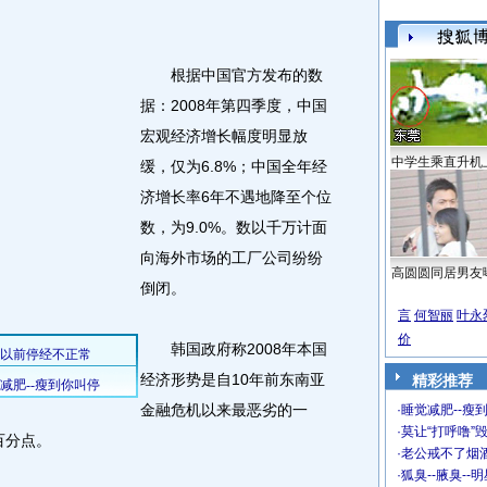
根据中国官方发布的数
据：2008年第四季度，中国
宏观经济增长幅度明显放
中学生乘直升机
缓，仅为6.8%；中国全年经
济增长率6年不遇地降至个位
数，为9.0%。数以千万计面
向海外市场的工厂公司纷纷
高圆圆同居男友
倒闭。
言
何智丽
叶永
价
韩国政府称2008年本国
经济形势是自10年前东南亚
精彩推荐
金融危机以来最恶劣的一
·
睡觉减肥--瘦到
·
莫让“打呼噜”
百分点。
·
老公戒不了烟酒
·
狐臭--腋臭--