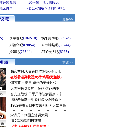
罩杯升级魔法
·
10平米小店 月赚20万
-怎么办？
·
老公--烟戒不了排排毒吧
说 吧
更多>>
5)
李宇春吧
(104510)
快乐男声吧
(68574)
刘德华吧
(69854)
东方神起吧
(65744)
婚姻吧
(78544)
37℃女人吧
(6985)
视 频
更多>>
·
独家首播:大秦帝国
范冰冰-金大班
·
在线看超高收视大戏:
蜗居(完整版)
·
倔强萝卜
麦田
媳妇的美好时代
·
大内密探灵灵狗
倪萍-美丽的事
·
台儿庄战役 日军尸体装满百余卡车
声》
·
揭秘希特勒一生躲过多少次暗杀？
·
1982香港回归中英谈判鲜为人知内幕
·
宋丹丹：张国立活得太累
·
满文军有望明日获释
曝光
·
《变形金刚2》送电影票！