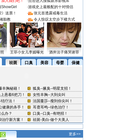
：加入我们吧！
·
点击进入搜狐娱乐影视库
howGirl
·
游戏史上最般配的十对情侣
2》送票！
·
张元首透露戒毒生活
湘胎教
·
令人惊叹太空步下楼方式
密照
王菲小女儿李嫣曝光
酒井法子痛哭谢罪
更多>>