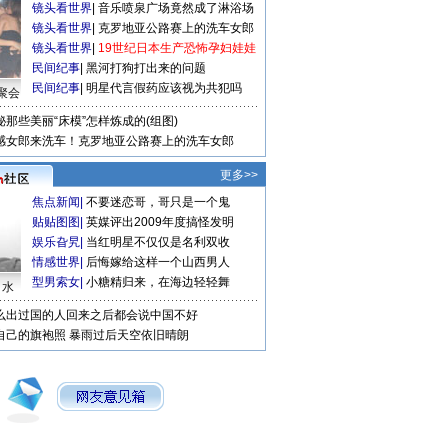
镜头看世界
|
音乐喷泉广场竟然成了淋浴场
镜头看世界
|
克罗地亚公路赛上的洗车女郎
镜头看世界
|
19世纪日本生产恐怖孕妇娃娃
民间纪事
|
黑河打狗打出来的问题
民间纪事
|
明星代言假药应该视为共犯吗
聚会
秘那些美丽“床模”怎样炼成的(组图)
感女郎来洗车！克罗地亚公路赛上的洗车女郎
更多>>
焦点新闻
|
不要迷恋哥，哥只是一个鬼
贴贴图图
|
英媒评出2009年度搞怪发明
娱乐旮旯
|
当红明星不仅仅是名利双收
情感世界
|
后悔嫁给这样一个山西男人
型男索女
|
小糖精归来，在海边轻轻舞
口水
么出过国的人回来之后都会说中国不好
自己的旗袍照
暴雨过后天空依旧晴朗