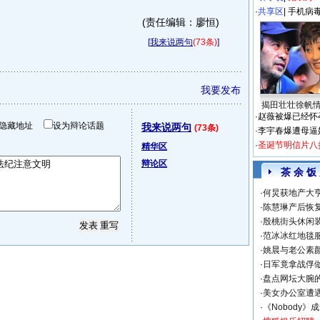
·
共享区
|
手机病
(责任编辑：廖恒)
[
我来说两句
(73条)
]
我要发布
揭田壮壮徐帆
·
赵薇被爆已经怀
隐藏地址
设为辩论话题
我来说两句
(73条)
·
李宇春爆遭母逼
·
圣诞节明信片八
精华区
辩论区
茶 余 饭
·
何炅获地产大亨
·
陈慧琳产后恢复
·
殷桃街头休闲装
·
范冰冰红地毯
·
姚晨与老公素
·
日军竟拿战俘
·
盘点网坛大腕
·
美女办公室遭
·
《Nobody》