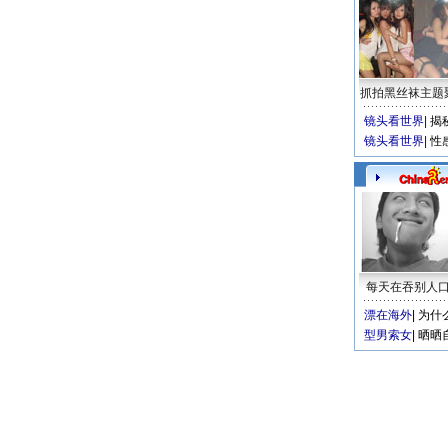
抓拍黑丝袜主题
镜头看世界
|
揭
镜头看世界
|
性
每天在吞别人
漂在海外
|
为什
型男索女
|
晒晒