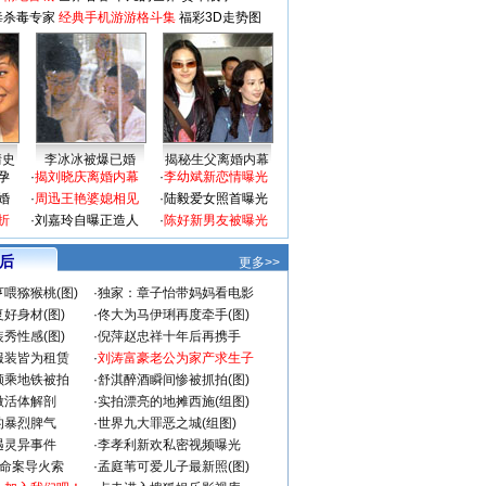
毒杀毒专家
经典手机游游格斗集
福彩3D走势图
情史
李冰冰被爆已婚
揭秘生父离婚内幕
孕
·
揭刘晓庆离婚内幕
·
李幼斌新恋情曝光
婚
·
周迅王艳婆媳相见
·
陆毅爱女照首曝光
折
·
刘嘉玲自曝正造人
·
陈好新男友被曝光
 后
更多>>
喂猕猴桃(图)
·
独家：章子怡带妈妈看电影
好身材(图)
·
佟大为马伊琍再度牵手(图)
秀性感(图)
·
倪萍赵忠祥十年后再携手
服装皆为租赁
·
刘涛富豪老公为家产求生子
颜乘地铁被拍
·
舒淇醉酒瞬间惨被抓拍(图)
做活体解剖
·
实拍漂亮的地摊西施(组图)
的暴烈脾气
·
世界九大罪恶之城(组图)
遇灵异事件
·
李孝利新欢私密视频曝光
成命案导火索
·
孟庭苇可爱儿子最新照(图)