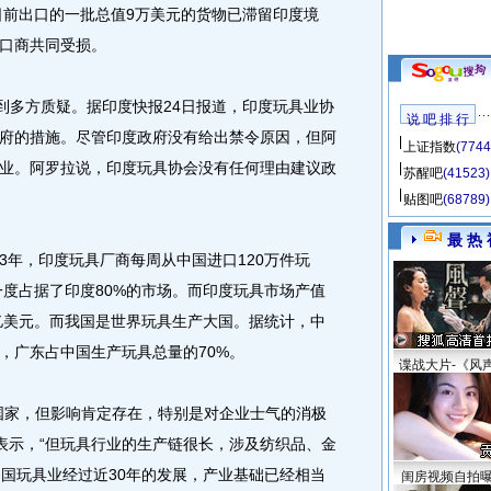
日前出口的一批总值9万美元的货物已滞留印度境
口商共同受损。
多方质疑。据印度快报24日报道，印度玩具业协
说 吧 排 行
府的措施。尽管印度政府没有给出禁令原因，但阿
上证指数
(7744
业。阿罗拉说，印度玩具协会没有任何理由建议政
苏醒吧
(41523)
贴图吧
(68789)
最 热 
3年，印度玩具厂商每周从中国进口120万件玩
一度占据了印度80%的市场。而印度玩具市场产值
0亿美元。而我国是世界玩具生产大国。据统计，中
，广东占中国生产玩具总量的70%。
谍战大片-《风
家，但影响肯定存在，特别是对企业士气的消极
才表示，“但玩具行业的生产链很长，涉及纺织品、金
中国玩具业经过近30年的发展，产业基础已经相当
闺房视频自拍