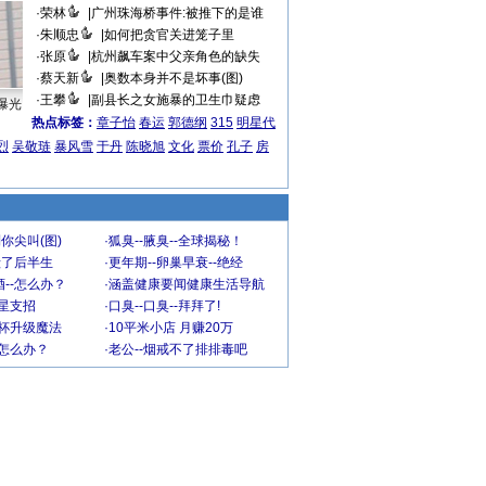
·
荣林
|
广州珠海桥事件:被推下的是谁
·
朱顺忠
|
如何把贪官关进笼子里
·
张原
|
杭州飙车案中父亲角色的缺失
·
蔡天新
|
奥数本身并不是坏事(图)
·
王攀
|
副县长之女施暴的卫生巾疑虑
曝光
热点标签：
章子怡
春运
郭德纲
315
明星代
烈
吴敬琏
暴风雪
于丹
陈晓旭
文化
票价
孔子
房
你尖叫(图)
·
狐臭--腋臭--全球揭秘！
毁了后半生
·
更年期--卵巢早衰--绝经
--怎么办？
·
涵盖健康要闻健康生活导航
明星支招
·
口臭--口臭--拜拜了!
罩杯升级魔法
·
10平米小店 月赚20万
-怎么办？
·
老公--烟戒不了排排毒吧