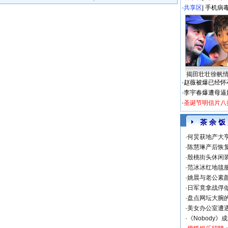
·
共享区
|
手机病
揭田壮壮徐帆
·
赵薇被爆已经怀
·
李宇春爆遭母逼
·
圣诞节明信片八
茶 余 饭
·
何炅获地产大亨
·
陈慧琳产后恢复
·
殷桃街头休闲装
·
范冰冰红地毯
·
姚晨与老公素
·
日军竟拿战俘
·
盘点网坛大腕
·
美女办公室遭
·
《Nobody》