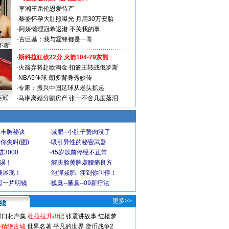
·
李湘王岳伦恩爱待产
·
黎姿怀孕大肚照曝光 月用30万安胎
·
阿娇懒理冠希返港:不关我的事
·
古巨基：我与霆锋都是一哥
不断
·
斯科拉狂砍22分 火箭104-79灰熊
·
火箭弃将赴欧淘金 扣篮王转战俄罗斯
·
NBA5佳球-朗多背身秀妙传
·
专家：振兴中国足球从老头抓起
连冠
·
马琳离婚分割房产 张一不舍几度落泪
爆丰胸秘诀
·
减肥--小肚子赘肉没了
你尖叫(图)
·
吸引异性的秘密武器
3000
·
45岁以前停经不正常
不误！
·
解决脸黄脾虚腰痛良方
美展现！
·
泡脚减肥--瘦到你叫停！
起一片明镜
·
狐臭--腋臭--09新疗法
更多>>
对口相声集
杜拉拉升职记
张震讲故事
红楼梦
-精绝古城
世界名著
平凡的世界
货币战争2