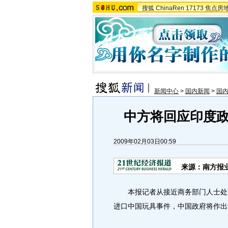
搜狐
ChinaRen
17173
焦点房
新闻中心
>
国内新闻
>
国
中方将回应印度
2009年02月03日00:59
来源：南方报业
本报记者从接近商务部门人士处获
进口中国玩具事件，中国政府将作出