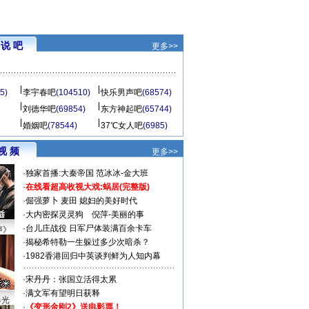
说 吧
更多>>
5)
李宇春吧
(104510)
快乐男声吧
(68574)
刘德华吧
(69854)
东方神起吧
(65744)
婚姻吧
(78544)
37℃女人吧
(6985)
视 频
更多>>
·
独家首播:大秦帝国
范冰冰-金大班
·
在线看超高收视大戏:
蜗居(完整版)
·
倔强萝卜
麦田
媳妇的美好时代
·
大内密探灵灵狗
倪萍-美丽的事
·
台儿庄战役 日军尸体装满百余卡车
声》
·
揭秘希特勒一生躲过多少次暗杀？
·
1982香港回归中英谈判鲜为人知内幕
·
宋丹丹：张国立活得太累
·
满文军有望明日获释
曝光
·
《变形金刚2》送电影票！