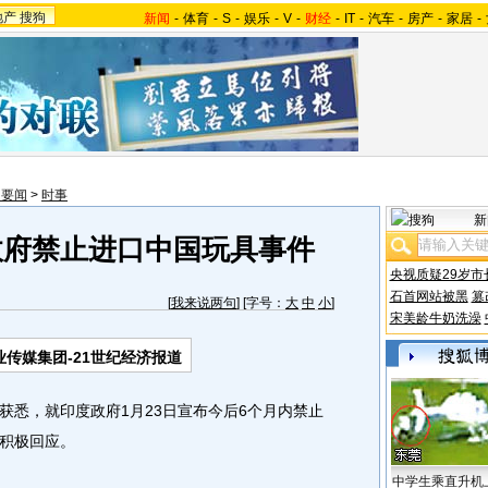
地产
搜狗
新闻
-
体育
-
S
-
娱乐
-
V
-
财经
-
IT
-
汽车
-
房产
-
家居
-
内要闻
>
时事
新
政府禁止进口中国玩具事件
央视质疑29岁市
石首网站被黑
篡
[
我来说两句
] [字号：
大
中
小
]
宋美龄牛奶洗澡
传媒集团-21世纪经济报道
悉，就印度政府1月23日宣布今后6个月内禁止
积极回应。
中学生乘直升机