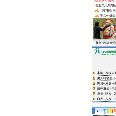
·
搜狐娱乐招聘
·
台北电玩展靓丽S
·
《变形金刚
·
王岳伦爆李
新版“西游”绝