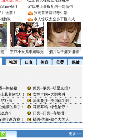
：加入我们吧！
·
点击进入搜狐娱乐影视库
howGirl
·
游戏史上最般配的十对情侣
2》送票！
·
张元首透露戒毒生活
湘胎教
·
令人惊叹太空步下楼方式
密照
王菲小女儿李嫣曝光
酒井法子痛哭谢罪
更多>>