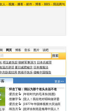
女人
-
视频
-
播客
-
邮件
-
博客
-
BBS
-
我说两句
闻
网页
博客
音乐
图片
说吧
长
邓玉娇失踪
朝鲜军事演习
日本兵赎罪
改温总讲话
夏日减肥秘方
日本瘦脸法
中共卧底结局
慈禧不快乐
侵略中国报告
更多>>
·
怀念丁聪：我以为那个老头永远不老
·
爱历史
|
年轻时代的毛泽东(组图)
·
曾鹏宇
|
雷人！我在绝对唱响做评委
·
爱历史
|
1977年华国锋视察大庆油田
·
韩浩月
|
批评余秋雨是侮辱中国人？
上学