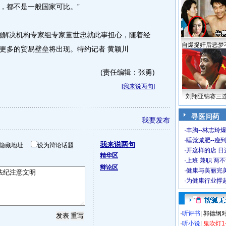
，都不是一般国家可比。”
解决机构专家组专家董世忠就此事担心，随着经
自爆捉奸后恶梦
更多的贸易壁垒将出现。特约记者 黄颖川
(责任编辑：张勇)
[
我来说两句
]
刘翔亚锦赛三
寻医问药
我要发布
·
丰胸--林志玲
·
睡觉减肥--瘦到
我来说两句
隐藏地址
设为辩论话题
·
开这样的店 日进
精华区
·
上班 兼职 两
辩论区
·
健康与美丽完
·
为健康行业撑
·
听评书
|
郭德纲
·
听小说
|
鬼吹灯1