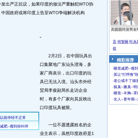
发出严正抗议，如果印度的做法严重触犯WTO协
，中国政府或将印度上告至WTO争端解决机构
高圆圆同居男友
”
言
何智丽
叶永
价
2月2日，在中国玩具出
精彩推荐
口集聚地广东汕头澄海，多
·
睡觉减肥--瘦到
家厂商表示，出口印度的玩
·
莫让“打呼噜”
·
老公戒不了烟酒
具已无法入境。汕头市外经
·
狐臭--腋臭--
贸局李俊副局长走访企业
·
睡觉--丰胸--
时，有多个厂家向其反映出
·
女人--更年期-
口印度玩具被限。
一位不愿透露姓名的企
业主表示，虽然印度政府是1