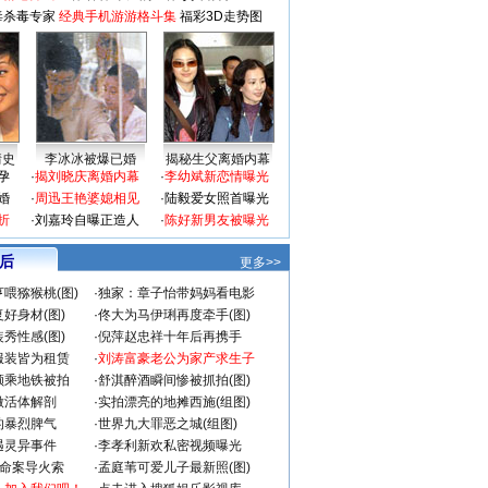
毒杀毒专家
经典手机游游格斗集
福彩3D走势图
情史
李冰冰被爆已婚
揭秘生父离婚内幕
孕
·
揭刘晓庆离婚内幕
·
李幼斌新恋情曝光
婚
·
周迅王艳婆媳相见
·
陆毅爱女照首曝光
折
·
刘嘉玲自曝正造人
·
陈好新男友被曝光
 后
更多>>
喂猕猴桃(图)
·
独家：章子怡带妈妈看电影
好身材(图)
·
佟大为马伊琍再度牵手(图)
秀性感(图)
·
倪萍赵忠祥十年后再携手
服装皆为租赁
·
刘涛富豪老公为家产求生子
颜乘地铁被拍
·
舒淇醉酒瞬间惨被抓拍(图)
做活体解剖
·
实拍漂亮的地摊西施(组图)
的暴烈脾气
·
世界九大罪恶之城(组图)
遇灵异事件
·
李孝利新欢私密视频曝光
成命案导火索
·
孟庭苇可爱儿子最新照(图)