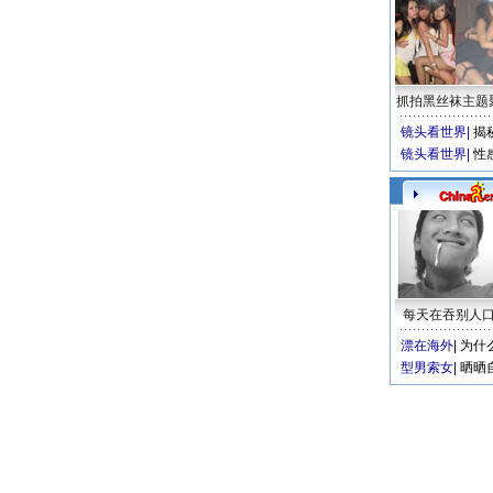
抓拍黑丝袜主题
镜头看世界
|
揭
镜头看世界
|
性
每天在吞别人
漂在海外
|
为什
型男索女
|
晒晒