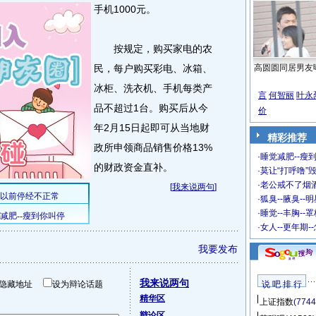
手机1000元。
按规定，购买家电的农
民，每户购买彩电、冰箱、
高圆圆同居男友
冰柜、洗衣机、手机每类产
言
何智丽
叶永
品不超过1台。购买后从今
价
年2月15日起即可从当地财
精彩推荐
政所申领商品销售价格13%
·
睡觉减肥--瘦到
的财政资金直补。
·
莫让“打呼噜”
·
老公戒不了烟酒
[
我来说两句
]
·
狐臭--腋臭--
·
睡觉--丰胸--
·
女人--更年期-
我要发布
我来说两句
隐藏地址
设为辩论话题
说 吧 排 行
精华区
上证指数
(7744
辩论区