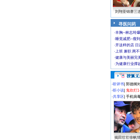
刘翔亚锦赛三
寻医问药
·
丰胸--林志玲
·
睡觉减肥--瘦到
·
开这样的店 日进
·
上班 兼职 两
·
健康与美丽完
·
为健康行业撑
·
听评书
|
郭德纲
·
听小说
|
鬼吹灯1
·
共享区
|
手机病
揭田壮壮徐帆