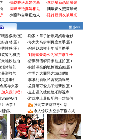
孕
·
揭刘晓庆离婚内幕
·
李幼斌新恋情曝光
婚
·
周迅王艳婆媳相见
·
陆毅爱女照首曝光
折
·
刘嘉玲自曝正造人
·
陈好新男友被曝光
 后
更多>>
喂猕猴桃(图)
·
独家：章子怡带妈妈看电影
好身材(图)
·
佟大为马伊琍再度牵手(图)
秀性感(图)
·
倪萍赵忠祥十年后再携手
服装皆为租赁
·
刘涛富豪老公为家产求生子
颜乘地铁被拍
·
舒淇醉酒瞬间惨被抓拍(图)
做活体解剖
·
实拍漂亮的地摊西施(组图)
的暴烈脾气
·
世界九大罪恶之城(组图)
遇灵异事件
·
李孝利新欢私密视频曝光
成命案导火索
·
孟庭苇可爱儿子最新照(图)
：加入我们吧！
·
点击进入搜狐娱乐影视库
howGirl
·
游戏史上最般配的十对情侣
2》送票！
·
张元首透露戒毒生活
湘胎教
·
令人惊叹太空步下楼方式