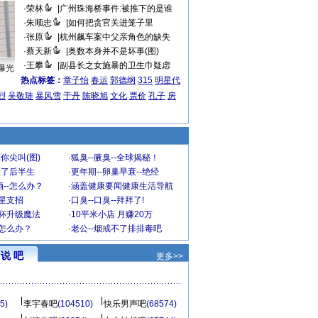
·
荣林
|
广州珠海桥事件:被推下的是谁
·
朱顺忠
|
如何把贪官关进笼子里
·
张原
|
杭州飙车案中父亲角色的缺失
·
蔡天新
|
奥数本身并不是坏事(图)
·
王攀
|
副县长之女施暴的卫生巾疑虑
曝光
热点标签：
章子怡
春运
郭德纲
315
明星代
烈
吴敬琏
暴风雪
于丹
陈晓旭
文化
票价
孔子
房
你尖叫(图)
·
狐臭--腋臭--全球揭秘！
毁了后半生
·
更年期--卵巢早衰--绝经
--怎么办？
·
涵盖健康要闻健康生活导航
明星支招
·
口臭--口臭--拜拜了!
罩杯升级魔法
·
10平米小店 月赚20万
-怎么办？
·
老公--烟戒不了排排毒吧
说 吧
更多>>
5)
李宇春吧
(104510)
快乐男声吧
(68574)