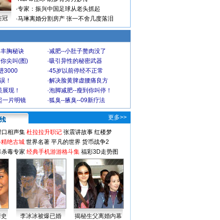
·
专家：振兴中国足球从老头抓起
连冠
·
马琳离婚分割房产 张一不舍几度落泪
爆丰胸秘诀
·
减肥--小肚子赘肉没了
你尖叫(图)
·
吸引异性的秘密武器
3000
·
45岁以前停经不正常
不误！
·
解决脸黄脾虚腰痛良方
美展现！
·
泡脚减肥--瘦到你叫停！
起一片明镜
·
狐臭--腋臭--09新疗法
更多>>
对口相声集
杜拉拉升职记
张震讲故事
红楼梦
-精绝古城
世界名著
平凡的世界
货币战争2
毒杀毒专家
经典手机游游格斗集
福彩3D走势图
情史
李冰冰被爆已婚
揭秘生父离婚内幕