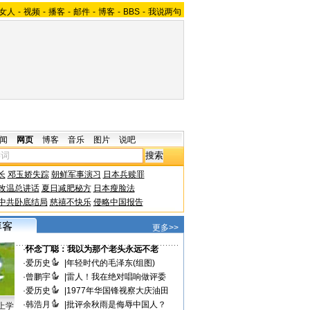
女人
-
视频
-
播客
-
邮件
-
博客
-
BBS
-
我说两句
闻
网页
博客
音乐
图片
说吧
长
邓玉娇失踪
朝鲜军事演习
日本兵赎罪
改温总讲话
夏日减肥秘方
日本瘦脸法
中共卧底结局
慈禧不快乐
侵略中国报告
更多>>
·
怀念丁聪：我以为那个老头永远不老
·
爱历史
|
年轻时代的毛泽东(组图)
·
曾鹏宇
|
雷人！我在绝对唱响做评委
·
爱历史
|
1977年华国锋视察大庆油田
·
韩浩月
|
批评余秋雨是侮辱中国人？
上学