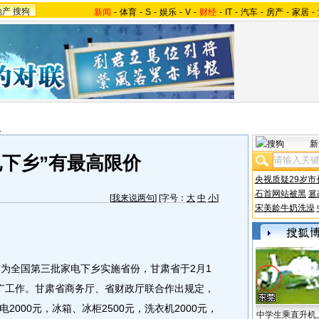
地产
搜狗
新闻
-
体育
-
S
-
娱乐
-
V
-
财经
-
IT
-
汽车
-
房产
-
家居
-
报
新
电下乡”有最高限价
央视质疑29岁市
石首网站被黑
篡
[
我来说两句
] [字号：
大
中
小
]
宋美龄牛奶洗澡
为全国第三批家电下乡实施省份，甘肃省于2月1
广工作。甘肃省商务厅、省财政厅联合作出规定，
000元，冰箱、冰柜2500元，洗衣机2000元，
中学生乘直升机