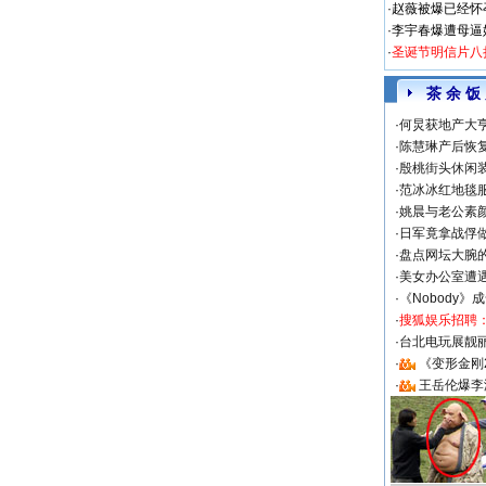
·
赵薇被爆已经怀
·
李宇春爆遭母逼
·
圣诞节明信片八
茶 余 饭
·
何炅获地产大亨
·
陈慧琳产后恢复
·
殷桃街头休闲装
·
范冰冰红地毯
·
姚晨与老公素
·
日军竟拿战俘
·
盘点网坛大腕
·
美女办公室遭
·
《Nobody》
·
搜狐娱乐招聘
·
台北电玩展靓丽S
·
《变形金刚
·
王岳伦爆李