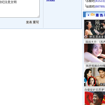
苏醒吧
(41523)
贴图吧
(68789)
最 热 
谍战大片-《风
闺房视频自拍
自爆捉奸后恶梦