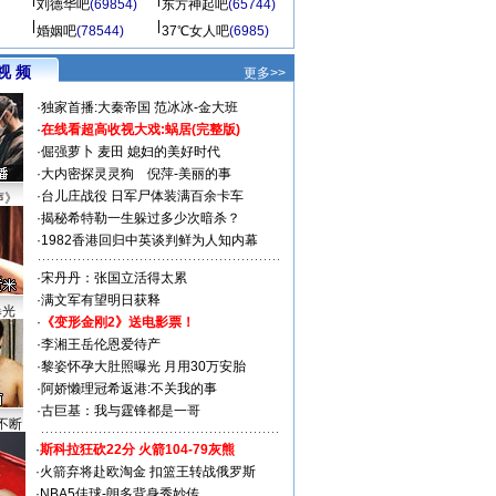
刘德华吧
(69854)
东方神起吧
(65744)
婚姻吧
(78544)
37℃女人吧
(6985)
视 频
更多>>
·
独家首播:大秦帝国
范冰冰-金大班
·
在线看超高收视大戏:
蜗居(完整版)
·
倔强萝卜
麦田
媳妇的美好时代
·
大内密探灵灵狗
倪萍-美丽的事
·
台儿庄战役 日军尸体装满百余卡车
声》
·
揭秘希特勒一生躲过多少次暗杀？
·
1982香港回归中英谈判鲜为人知内幕
·
宋丹丹：张国立活得太累
·
满文军有望明日获释
曝光
·
《变形金刚2》送电影票！
·
李湘王岳伦恩爱待产
·
黎姿怀孕大肚照曝光 月用30万安胎
·
阿娇懒理冠希返港:不关我的事
·
古巨基：我与霆锋都是一哥
不断
·
斯科拉狂砍22分 火箭104-79灰熊
·
火箭弃将赴欧淘金 扣篮王转战俄罗斯
·
NBA5佳球-朗多背身秀妙传