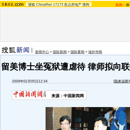
搜狐
ChinaRen
17173
焦点房地产
搜狗
新闻
-
体
新闻中心
>
国际新闻
>
国际要闻
>
域外华闻
留美博士坐冤狱遭虐待 律师拟向联
2009年02月05日12:34
[
我来说两
来源：中国新闻网