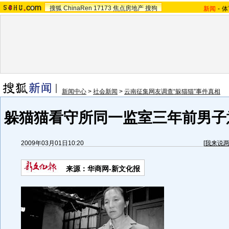
搜狐
ChinaRen
17173
焦点房地产
搜狗
新闻
-
体
新闻中心
>
社会新闻
>
云南征集网友调查“躲猫猫”事件真相
躲猫猫看守所同一监室三年前男子意
2009年03月01日10:20
[
我来说
来源：华商网-新文化报