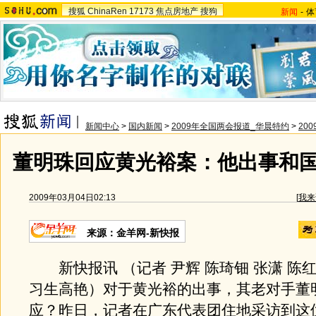
搜狐
ChinaRen
17173
焦点房地产
搜狗
新闻
-
体
新闻中心
>
国内新闻
>
2009年全国两会报道_华晨特约
>
20
董明珠回应黄光裕案：他出事和
2009年03月04日02:13
[
我来
来源：金羊网-新快报
新快报讯 （记者 尹辉 陈琦钿 张潇 陈红
习生高艳）对于黄光裕的出事，其老对手董
应？昨日，记者在广东代表团住地采访到这