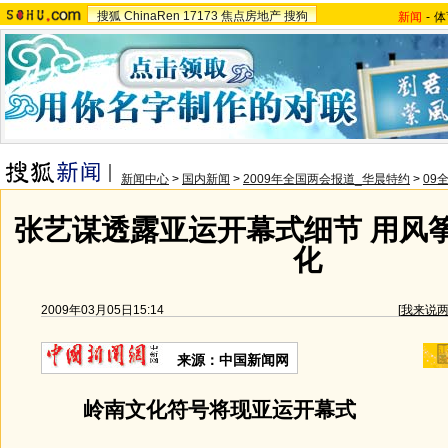
搜狐
ChinaRen
17173
焦点房地产
搜狗
新闻
-
体
新闻中心
>
国内新闻
>
2009年全国两会报道_华晨特约
>
09
张艺谋透露亚运开幕式细节 用风
化
2009年03月05日15:14
[
我来说
来源：中国新闻网
岭南文化符号将现亚运开幕式