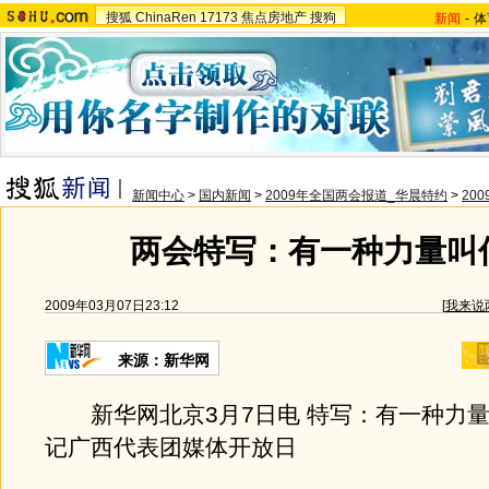
搜狐
ChinaRen
17173
焦点房地产
搜狗
新闻
-
体
新闻中心
>
国内新闻
>
2009年全国两会报道_华晨特约
>
20
两会特写：有一种力量叫
2009年03月07日23:12
[
我来说
来源：新华网
新华网北京3月7日电 特写：有一种力量
记广西代表团媒体开放日