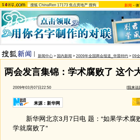
搜狐
ChinaRen
17173
焦点房地产
搜狗
新闻
-
体
新闻中心
>
国内新闻
>
2009年全国两会报道_华晨特约
>
09
两会发言集锦：学术腐败了 这个
2009年03月07日22:50
[
我来说
来源：新华网
新华网北京3月7日电 题：“如果学术腐
学就腐败了”