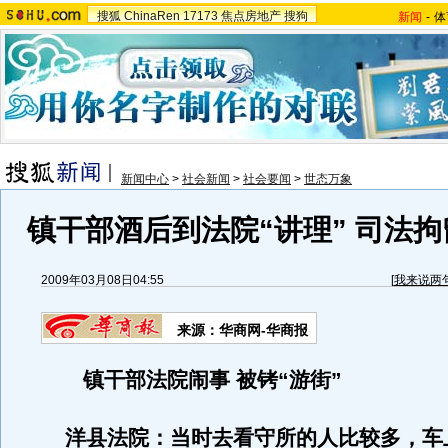
搜狐
ChinaRen
17173
焦点房地产
搜狗
新闻
-
体
新闻中心
>
社会新闻
>
社会要闻
>
世态万象
镇干部酒后到法院“讲理” 司法拘
2009年03月08日04:55
[
我来说两
来源：华商网-华商报
镇干部法院闹事 被铐“游街”
洋县法院：当时去看守所的人比较多，车