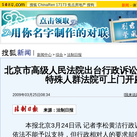
搜狐
ChinaRen
17173
焦点房地产
搜狗
新闻
-
体
新闻中心
>
综合
>
法制日报
北京市高级人民法院出台行政诉讼
特殊人群法院可上门开
2009年03月25日08:34
[
我来说
来源：法制日报
本报北京3月24日讯 记者李松黄洁行政
依法不能予以支持，但行政相对人的要求却