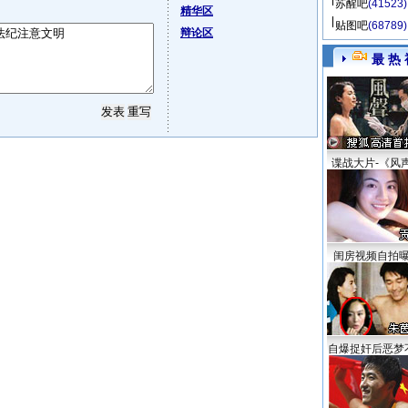
苏醒吧
(41523)
精华区
贴图吧
(68789)
辩论区
最 热 
谍战大片-《风
闺房视频自拍
自爆捉奸后恶梦