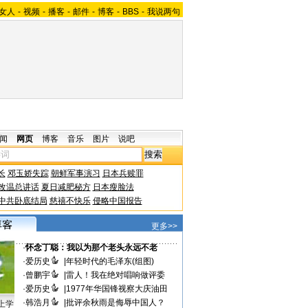
女人
-
视频
-
播客
-
邮件
-
博客
-
BBS
-
我说两句
闻
网页
博客
音乐
图片
说吧
长
邓玉娇失踪
朝鲜军事演习
日本兵赎罪
改温总讲话
夏日减肥秘方
日本瘦脸法
中共卧底结局
慈禧不快乐
侵略中国报告
更多>>
·
怀念丁聪：我以为那个老头永远不老
·
爱历史
|
年轻时代的毛泽东(组图)
·
曾鹏宇
|
雷人！我在绝对唱响做评委
·
爱历史
|
1977年华国锋视察大庆油田
·
韩浩月
|
批评余秋雨是侮辱中国人？
上学