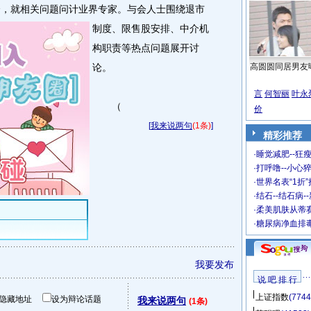
会，就相关问题问计业界专家。
与会人士围绕退市
制度、限售股安排、中介机
构职责等热点问题展开讨
论。
高圆圆同居男友
言
何智丽
叶永
（
价
[
我来说两句
(1条)
]
精彩推荐
·
睡觉减肥--狂瘦
·
打呼噜--小心猝
·
世界名表“1折
·
结石--结石病-
·
柔美肌肤从蒂
·
糖尿病净血排
我要发布
说 吧 排 行
上证指数
(7744
隐藏地址
设为辩论话题
我来说两句
(1条)