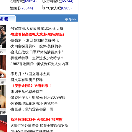
刘德华吧
(69854)
东方神起吧
(65744)
婚姻吧
(78544)
37℃女人吧
(6985)
视 频
更多>>
·
独家首播:大秦帝国
范冰冰-金大班
·
在线看超高收视大戏:
蜗居(完整版)
·
倔强萝卜
麦田
媳妇的美好时代
·
大内密探灵灵狗
倪萍-美丽的事
·
台儿庄战役 日军尸体装满百余卡车
声》
·
揭秘希特勒一生躲过多少次暗杀？
·
1982香港回归中英谈判鲜为人知内幕
·
宋丹丹：张国立活得太累
·
满文军有望明日获释
曝光
·
《变形金刚2》送电影票！
·
李湘王岳伦恩爱待产
·
黎姿怀孕大肚照曝光 月用30万安胎
·
阿娇懒理冠希返港:不关我的事
·
古巨基：我与霆锋都是一哥
不断
·
斯科拉狂砍22分 火箭104-79灰熊
·
火箭弃将赴欧淘金 扣篮王转战俄罗斯
·
NBA5佳球-朗多背身秀妙传