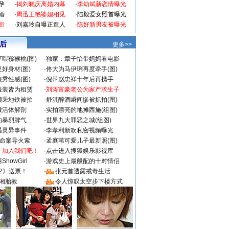
孕
·
揭刘晓庆离婚内幕
·
李幼斌新恋情曝光
婚
·
周迅王艳婆媳相见
·
陆毅爱女照首曝光
折
·
刘嘉玲自曝正造人
·
陈好新男友被曝光
 后
更多>>
喂猕猴桃(图)
·
独家：章子怡带妈妈看电影
好身材(图)
·
佟大为马伊琍再度牵手(图)
秀性感(图)
·
倪萍赵忠祥十年后再携手
服装皆为租赁
·
刘涛富豪老公为家产求生子
颜乘地铁被拍
·
舒淇醉酒瞬间惨被抓拍(图)
做活体解剖
·
实拍漂亮的地摊西施(组图)
的暴烈脾气
·
世界九大罪恶之城(组图)
遇灵异事件
·
李孝利新欢私密视频曝光
成命案导火索
·
孟庭苇可爱儿子最新照(图)
：加入我们吧！
·
点击进入搜狐娱乐影视库
howGirl
·
游戏史上最般配的十对情侣
2》送票！
·
张元首透露戒毒生活
湘胎教
·
令人惊叹太空步下楼方式