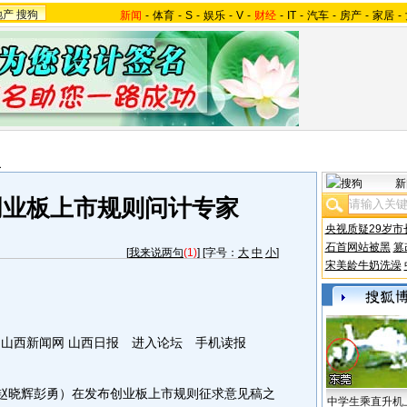
地产
搜狗
新闻
-
体育
-
S
-
娱乐
-
V
-
财经
-
IT
-
汽车
-
房产
-
家居
-
报
新
创业板上市规则问计专家
央视质疑29岁市
石首网站被黑
篡
[
我来说两句
(1)
] [字号：
大
中
小
]
宋美龄牛奶洗澡
来源：山西新闻网 山西日报 进入论坛 手机读报
赵晓辉彭勇）在发布创业板上市规则征求意见稿之
中学生乘直升机