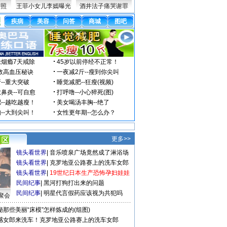
密照
王菲小女儿李嫣曝光
酒井法子痛哭谢罪
更多>>
镜头看世界
|
音乐喷泉广场竟然成了淋浴场
镜头看世界
|
克罗地亚公路赛上的洗车女郎
镜头看世界
|
19世纪日本生产恐怖孕妇娃娃
民间纪事
|
黑河打狗打出来的问题
民间纪事
|
明星代言假药应该视为共犯吗
聚会
秘那些美丽“床模”怎样炼成的(组图)
感女郎来洗车！克罗地亚公路赛上的洗车女郎