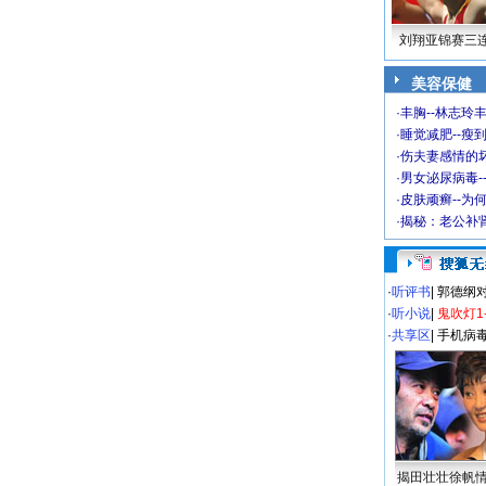
刘翔亚锦赛三
美容保健
·
丰胸--林志玲
·
睡觉减肥--瘦到
·
伤夫妻感情的
·
男女泌尿病毒-
·
皮肤顽癣--为
·
揭秘：老公补肾
·
听评书
|
郭德纲
·
听小说
|
鬼吹灯1
·
共享区
|
手机病
揭田壮壮徐帆