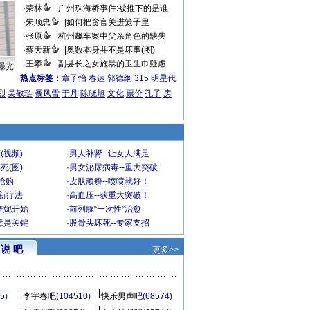
·
荣林
|
广州珠海桥事件:被推下的是谁
·
朱顺忠
|
如何把贪官关进笼子里
·
张原
|
杭州飙车案中父亲角色的缺失
·
蔡天新
|
奥数本身并不是坏事(图)
·
王攀
|
副县长之女施暴的卫生巾疑虑
曝光
热点标签：
章子怡
春运
郭德纲
315
明星代
烈
吴敬琏
暴风雪
于丹
陈晓旭
文化
票价
孔子
房
(视频)
·
男人补肾--让女人满足
死(图)
·
男女泌尿病毒--重大突破
”抢购
·
皮肤顽癣--喷喷就好！
-新疗法
·
高血压--获重大突破！
赛妮开始
·
前列腺“一次性”治愈
毒是关键
·
股骨头坏死--专家支招
说 吧
更多>>
5)
李宇春吧
(104510)
快乐男声吧
(68574)