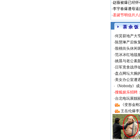
·
赵薇被爆已经怀
·
李宇春爆遭母逼
·
圣诞节明信片八
茶 余 饭
·
何炅获地产大亨
·
陈慧琳产后恢复
·
殷桃街头休闲装
·
范冰冰红地毯
·
姚晨与老公素
·
日军竟拿战俘
·
盘点网坛大腕
·
美女办公室遭
·
《Nobody》
·
搜狐娱乐招聘
·
台北电玩展靓丽S
·
《变形金刚
·
王岳伦爆李