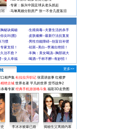
·
专家：振兴中国足球从老头抓起
连冠
·
马琳离婚分割房产 张一不舍几度落泪
丰胸秘诀揭秘
·
生殖病毒--夫妻生活的杀手
你尖叫(图)
·
皮肤顽癣--最新疗法抗复发
坏习惯
·
男性功能障碍--别盲目补肾
-专家支招！
·
祛斑--美白--李湘出绝招！
何久治不愈？
·
丰胸：美女喝汤--胸部就大
--女人幸福
·
喝酒--千杯不醉--有妙招！
更多>>
对口相声集
杜拉拉升职记
张震讲故事
红楼梦
-精绝古城
世界名著
平凡的世界
货币战争2
毒杀毒专家
经典手机游游格斗集
福彩3D走势图
情史
李冰冰被爆已婚
揭秘生父离婚内幕