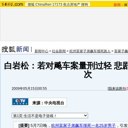
搜狐
ChinaRen
17173
焦点房地产
搜狗
新闻
-
体
新闻中心
>
社会新闻
>
杭州富家子弟飙车撞死路人
>
富家子飙
白岩松：若对飚车案量刑过轻 悲
次
2009年05月15日00:55
[
我来说两句
(
来源：
中央电视台
[提要]
5月7日晚，
杭州富家子弟飙车撞死一名25岁男子
，引发