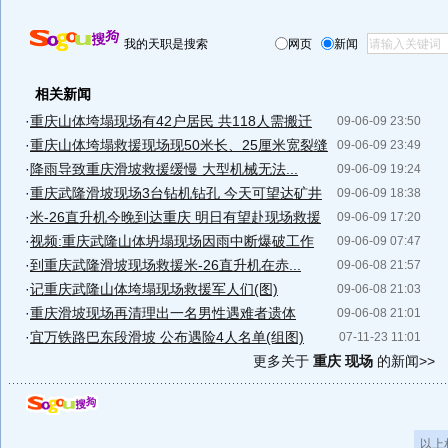
我的天职是搜索
网页
新闻
相关新闻
·
重庆山体垮塌现场有42户居民 共118人需搬迁
09-06-09 23:50
·
重庆山体垮塌救援现场现50米长、25厘米宽裂缝
09-06-09 23:49
·
降雨导致重庆滑坡救援缓慢 大型机械无法...
09-06-09 19:24
·
重庆武隆滑坡现场3台钻机钻孔 今天可望达矿井
09-06-09 18:38
·
米-26直升机今晚到达重庆 明日有望赴现场救援
09-06-09 17:20
·
视频:重庆武隆山体坍塌现场因雨中断爆破工作
09-06-09 07:47
·
到重庆武隆滑坡现场救援米-26直升机在赤...
09-06-08 21:57
·
记重庆武隆山体垮塌现场救援军人们(图)
09-06-08 21:03
·
重庆滑坡现场再清理出一名男性遇难者遗体
09-06-08 21:01
·
宜万铁路巴东段滑坡 公布遇险4人名单(组图)
07-11-23 11:01
更多关于
重庆 现场
的新闻>>
以上