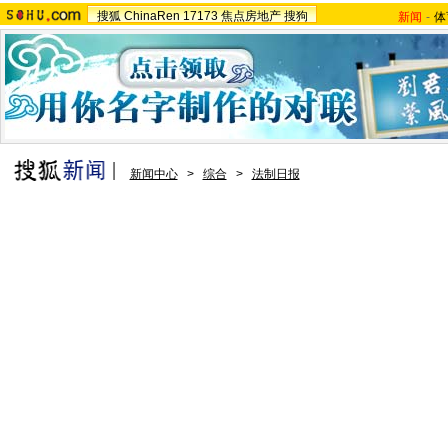
搜狐
ChinaRen
17173
焦点房地产
搜狗
新闻
-
体
新闻中心
>
综合
>
法制日报