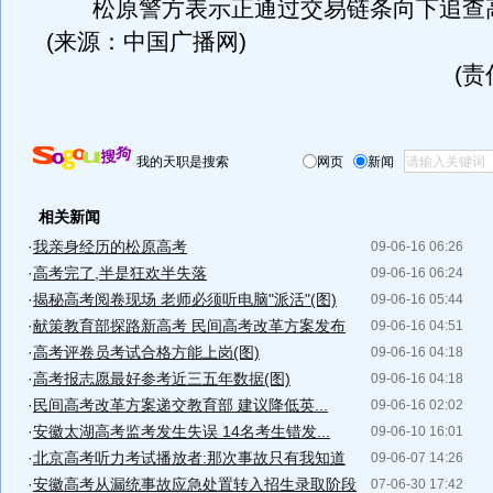
松原警方表示正通过交易链条向下追查
(来源：中国广播网)
(
我的天职是搜索
网页
新闻
相关新闻
·
我亲身经历的松原高考
09-06-16 06:26
·
高考完了,半是狂欢半失落
09-06-16 06:24
·
揭秘高考阅卷现场 老师必须听电脑"派活"(图)
09-06-16 05:44
·
献策教育部探路新高考 民间高考改革方案发布
09-06-16 04:51
·
高考评卷员考试合格方能上岗(图)
09-06-16 04:18
·
高考报志愿最好参考近三五年数据(图)
09-06-16 04:18
·
民间高考改革方案递交教育部 建议降低英...
09-06-16 02:02
·
安徽太湖高考监考发生失误 14名考生错发...
09-06-10 16:01
·
北京高考听力考试播放者:那次事故只有我知道
09-06-07 14:26
·
安徽高考从漏统事故应急处置转入招生录取阶段
07-06-30 17:42