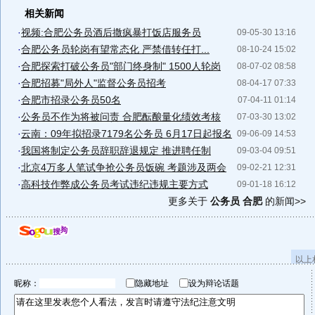
相关新闻
·
视频:合肥公务员酒后撒疯暴打饭店服务员
09-05-30 13:16
·
合肥公务员轮岗有望常态化 严禁借转任打...
08-10-24 15:02
·
合肥探索打破公务员"部门终身制" 1500人轮岗
08-07-02 08:58
·
合肥招募"局外人"监督公务员招考
08-04-17 07:33
·
合肥市招录公务员50名
07-04-11 01:14
·
公务员不作为将被问责 合肥酝酿量化绩效考核
07-03-30 13:02
·
云南：09年拟招录7179名公务员 6月17日起报名
09-06-09 14:53
·
我国将制定公务员辞职辞退规定 推进聘任制
09-03-04 09:51
·
北京4万多人笔试争抢公务员饭碗 考题涉及两会
09-02-21 12:31
·
高科技作弊成公务员考试违纪违规主要方式
09-01-18 16:12
更多关于
公务员 合肥
的新闻>>
以上
昵称：
隐藏地址
设为辩论话题