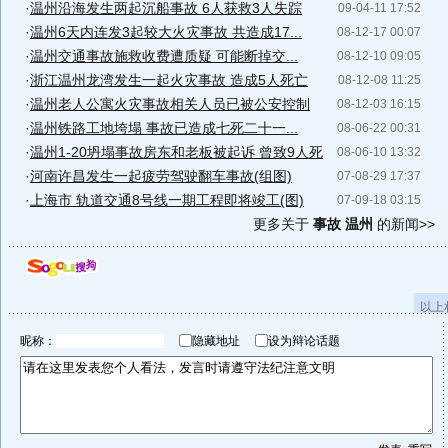
·
温州沿海发生两起沉船事故 6人获救3人失踪
09-04-11 17:52
·
温州6天内连发3起较大火灾事故 共造成17...
08-12-17 00:07
·
温州交通事故施救收费遭质疑 可能断掉交...
08-12-10 09:05
·
浙江温州龙湾发生一起火灾事故 造成5人死亡
08-12-08 11:25
·
温州老人公寓火灾事故相关人员已被公安控制
08-12-03 16:15
·
温州铁路工地垮塌 事故已造成七死二十一...
08-06-22 00:31
·
温州1-20坍塌事故房东和老板被起诉 曾致9人死
08-06-10 13:32
·
河南许昌发生一起疲劳驾驶翻车事故(组图)
07-08-29 17:37
·
上海市 轨道交通8号线一期工程即将竣工(图)
07-09-18 03:15
更多关于
事故 温州
的新闻>>
以上
昵称：
隐藏地址
设为辩论话题