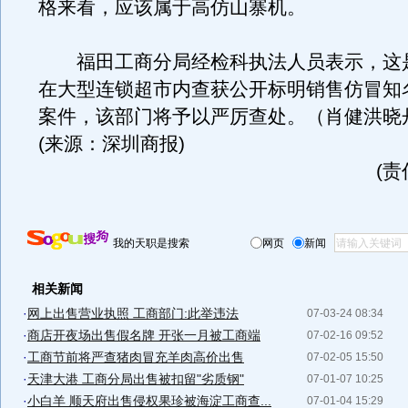
格来看，应该属于高仿山寨机。
福田工商分局经检科执法人员表示，这
在大型连锁超市内查获公开标明销售仿冒知
案件，该部门将予以严厉查处。（肖健洪晓
(来源：深圳商报)
(
我的天职是搜索
网页
新闻
相关新闻
·
网上出售营业执照 工商部门:此举违法
07-03-24 08:34
·
商店开夜场出售假名牌 开张一月被工商端
07-02-16 09:52
·
工商节前将严查猪肉冒充羊肉高价出售
07-02-05 15:50
·
天津大港 工商分局出售被扣留"劣质钢"
07-01-07 10:25
·
小白羊 顺天府出售侵权果珍被海淀工商查...
07-01-04 15:29