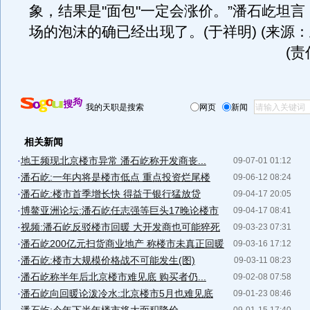
象，结果是"面包"一定会涨价。”潘石屹坦
场的泡沫的确已经出现了。(于祥明) (来源：
(
我的天职是搜索
网页
新闻
相关新闻
·
地王频现北京楼市异常 潘石屹称开发商丧...
09-07-01 01:12
·
潘石屹:一年内将是楼市低点 重点投资烂尾楼
09-06-12 08:24
·
潘石屹:楼市首季增长快 得益于银行猛放贷
09-04-17 20:05
·
博鳌亚洲论坛:潘石屹任志强等巨头17晚论楼市
09-04-17 08:41
·
视频:潘石屹反驳楼市回暖 大开发商也可能猝死
09-03-23 07:31
·
潘石屹200亿元扫货商业地产 称楼市未真正回暖
09-03-16 17:12
·
潘石屹:楼市大规模价格战不可能发生(图)
09-03-11 08:23
·
潘石屹称半年后北京楼市难见底 购买者仍...
09-02-08 07:58
·
潘石屹向回暖论泼冷水:北京楼市5月也难见底
09-01-23 08:46