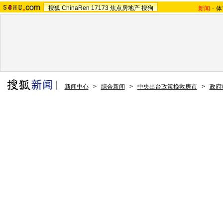
搜狐
ChinaRen
17173
焦点房地产
搜狗
新闻
-
体
新闻中心
>
综合新闻
>
中央出台政策挽救房市
>
政府