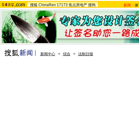
搜狐
ChinaRen
17173
焦点房地产
搜狗
新闻
-
体
新闻中心
>
综合
>
法制日报