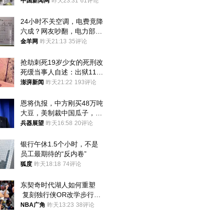
中国新闻网
昨天23:31
61评论
24小时不关空调，电费竟降
六成？网友吵翻，电力部门
回应→
金羊网
昨天21:13
35评论
抢劫刺死19岁少女的死刑改
死缓当事人自述：出狱11年
间始终刻意躲避被害人家属
澎湃新闻
昨天21:22
193评论
恩将仇报，中方刚买48万吨
大豆，美制裁中国瓜子，布
林肯措辞变了
兵器展望
昨天16:58
20评论
银行午休1.5个小时，不是
员工最期待的“反内卷”
狐度
昨天18:18
74评论
东契奇时代湖人如何重塑
 复刻独行侠OR改学步行
者？
NBA广角
昨天13:23
38评论