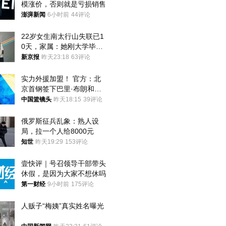
模涨价，否则就是亏损销售
澎湃新闻
6小时前
44评论
22岁女生南太行山失联已1
0天，家属：她刚大学毕业
想到山里旅行
新京报
昨天23:18
63评论
实力外援加盟！ 官方：北
京首钢签下巴里·布朗和桑
普森
中国篮镜头
昨天18:15
39评论
俄罗斯征兵乱象：熟人设
局，拉一个人给8000元
知世
昨天19:29
153评论
壹快评｜号召领导干部带头
休假，是因为大家不想休吗
第一财经
9小时前
175评论
人贩子“梅姨”真实姓名曝光