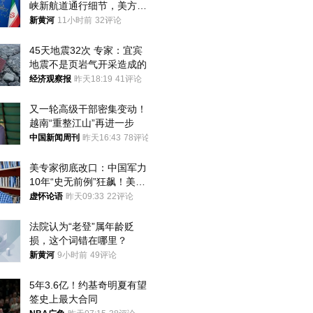
峡新航道通行细节，美方再
提“倒计时”
新黄河
11小时前
32评论
45天地震32次 专家：宜宾
地震不是页岩气开采造成的
经济观察报
昨天18:19
41评论
又一轮高级干部密集变动！
越南“重整江山”再进一步
中国新闻周刊
昨天16:43
78评论
美专家彻底改口：中国军力
10年“史无前例”狂飙！美军
真慌了
虚怀论语
昨天09:33
22评论
法院认为“老登”属年龄贬
损，这个词错在哪里？
新黄河
9小时前
49评论
5年3.6亿！约基奇明夏有望
签史上最大合同