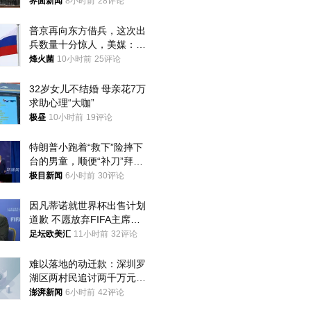
界面新闻
8小时前
28评论
普京再向东方借兵，这次出
兵数量十分惊人，美媒：俄
朝要动真格？
烽火菌
10小时前
25评论
32岁女儿不结婚 母亲花7万
求助心理“大咖”
极昼
10小时前
19评论
特朗普小跑着“救下”险摔下
台的男童，顺便“补刀”拜
登：“我可不想他像拜登一
极目新闻
6小时前
30评论
样摔下来”
因凡蒂诺就世界杯出售计划
道歉 不愿放弃FIFA主席职
位
足坛欧美汇
11小时前
32评论
难以落地的动迁款：深圳罗
湖区两村民追讨两千万元动
迁款八年未果
澎湃新闻
6小时前
42评论