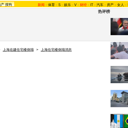
地产
搜狗
新闻
-
体育
-
S
-
娱乐
-
V
-
财经
-
IT
-
汽车
-
房产
-
女人
-
热评榜
>
上海在建住宅楼倒塌
>
上海住宅楼倒塌消息