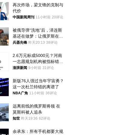
再次炸场，梁文锋的克制与
代价
中国新闻周刊
11小时前
20评论
被俄导弹“洗地”后，泽连斯
基还在做梦：让俄罗斯在冬
季前求和？
兵器先锋
昨天20:13
38评论
2.6万元标成5000元？河南
一志愿规划机构被指标错学
费致考生复读
澎湃新闻
9小时前
31评论
新版76人强过当年宇宙勇？
这一次杜兰特错的离谱了
NBA广角
11小时前
36评论
远离前线的俄罗斯将领 在
莫斯科被人追杀
知世
昨天19:36
62评论
余承东：所有手机都要大规