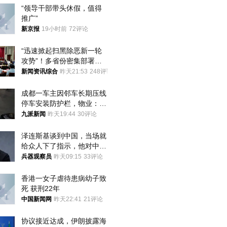
“领导干部带头休假，值得
推广”
新京报
19小时前
72评论
“迅速掀起扫黑除恶新一轮
攻势”！多省份密集部署，
公布举报方式
新闻资讯综合
昨天21:53
248评论
成都一车主因邻车长期压线
停车安装防护栏，物业：不
建议装护栏，也会影响自身
九派新闻
昨天19:44
30评论
停车
泽连斯基谈到中国，当场就
给众人下了指示，他对中国
和中乌关系，显然又有了新
兵器观察员
昨天09:15
33评论
的想法
香港一女子虐待患病幼子致
死 获刑22年
中国新闻网
昨天22:41
21评论
协议接近达成，伊朗披露海