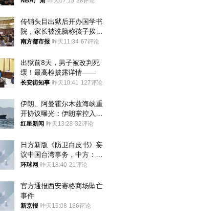
NBA广角
昨天07:15
38评论
传销头目出狱后开办国学书
院，家长被洗脑称孩子挨打
才有效果
南方都市报
昨天11:34
67评论
出狱前8天，男子被改判死
缓！最高检披露详情——
长安街知事
昨天10:41
127评论
伊朗、阿曼霍尔木兹海峡重
开协议曝光：伊朗掌控入湾
航道，与阿曼平分“服务费”
红星新闻
昨天13:28
32评论
日方新版《防卫白皮书》妄
议中国台湾事务，中方：强
烈不满、坚决反对，已向日
环球网
昨天18:40
21评论
方严正交涉
官方通报西安赛格商场坠亡
事件
新京报
昨天15:08
186评论