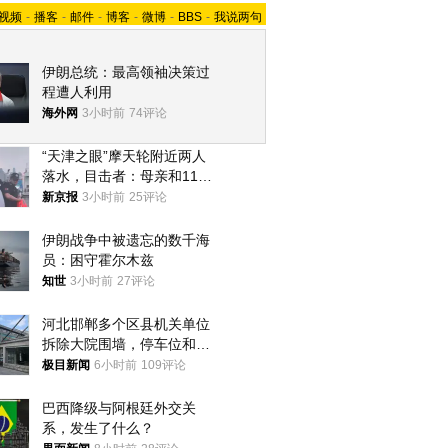
视频
-
播客
-
邮件
-
博客
-
微博
-
BBS
-
我说两句
伊朗总统：最高领袖决策过
程遭人利用
海外网
3小时前
74评论
“天津之眼”摩天轮附近两人
落水，目击者：母亲和11岁
儿子先后被打捞上岸
新京报
3小时前
25评论
伊朗战争中被遗忘的数千海
员：困守霍尔木兹
知世
3小时前
27评论
河北邯郸多个区县机关单位
拆除大院围墙，停车位和厕
所免费开放，当地多部门回
极目新闻
6小时前
109评论
应
巴西降级与阿根廷外交关
系，发生了什么？