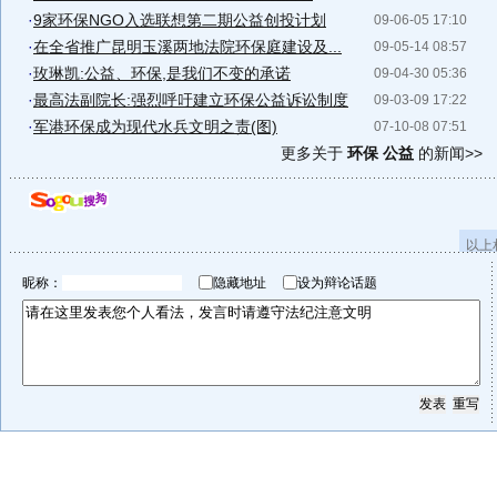
·
9家环保NGO入选联想第二期公益创投计划
09-06-05 17:10
·
在全省推广昆明玉溪两地法院环保庭建设及...
09-05-14 08:57
·
玫琳凯:公益、环保,是我们不变的承诺
09-04-30 05:36
·
最高法副院长:强烈呼吁建立环保公益诉讼制度
09-03-09 17:22
·
军港环保成为现代水兵文明之责(图)
07-10-08 07:51
更多关于
环保 公益
的新闻>>
以上
昵称：
隐藏地址
设为辩论话题