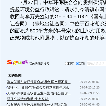
7月27日，中华环保联合会向贵州省清
提起环境公益行政诉讼，请求判令清镇市国
收回与李万先签订的GF－94－1001《国
让合同》（宗地出让合同）中位于百花湖乡
的面积为800平方米的4号宗地的土地使用
建筑物或其他附属物，以保护百花湖的环境
我的天职是搜索
网页
新闻
相关新闻
·
群众举报引发环保联合会调查 国土局不履...
09-07-29 08:52
·
"老社区、新绿色"环保公益行动三周年纪念
09-07-20 15:20
·
无锡环保联合会状告企业污染 首任公益诉...
09-07-09 11:53
·
环保公益活动资助"生态长城"
09-06-22 08:51
·
我省纪念世界环境日暨环保公益行动启动
09-06-06 04:40