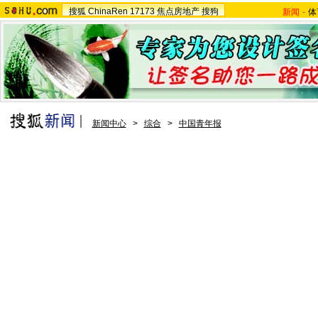
搜狐
ChinaRen
17173
焦点房地产
搜狗
新闻
-
体
新闻中心
>
综合
>
中国青年报