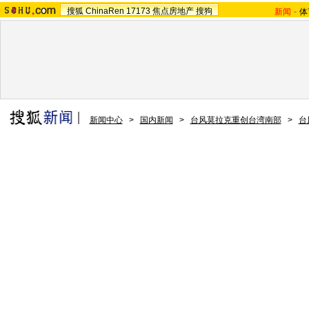
搜狐
ChinaRen
17173
焦点房地产
搜狗
新闻
-
体
新闻中心
>
国内新闻
>
台风莫拉克重创台湾南部
>
台