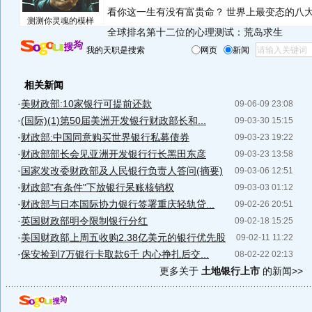
看你这一生有没有富贵命？
世界上最变态的八
测测你灵魂的模样
全球排名第十二位的心理测试：荒岛求生
我的天职是搜索
网页
新闻
相关新闻
·
美财政部:10家银行可提前还款
09-06-09 23:08
·
(国际)(1)第50届美洲开发银行财政部长和...
09-03-30 15:15
·
财政部:中国同意购买世界银行私募债券
09-03-23 19:22
·
财政部部长会见亚洲开发银行行长黑田东彦
09-03-23 13:58
·
国家发改委财政部及人民银行负责人答问(摘要)
09-03-06 12:51
·
财政部"有条件"下放银行呆账核销权
09-03-03 01:12
·
财政部与日本国际协力银行签署重庆轻轨贷...
09-02-26 20:51
·
英国财政部明令限制银行分红
09-02-18 15:25
·
美国财政部上周五收购2.38亿美元的银行优先股
09-02-11 11:22
·
保安捡到7万银行卡取款6千 内心挣扎后交...
08-02-22 02:13
更多关于
土地银行上市
的新闻>>