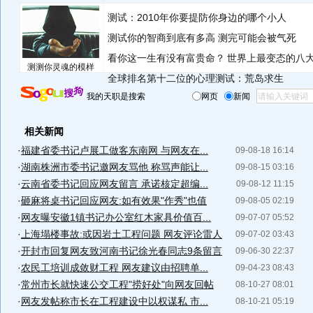
测试：2010年你要提防你身边的哪个小人
测试你的智商到底有多高 测完可能会被气死
看你这一生有没有富贵命？
世界上最变态的八
测测你灵魂的模样
全球排名第十二位的心理测试：荒岛求生
我的天职是搜索
网页
新闻
相关新闻
·
福建省委书记卢展工做客东南网 与网友在...
09-08-18 16:14
·
湖南株洲市委书记邀网友骂他 称骂声能让...
09-08-15 03:16
·
云南省委书记回应网友留言 承诺核定超编...
09-08-12 11:15
·
砸麻将桌书记回应网友:如有效果"作秀"也值
09-08-05 02:19
·
网友曝安徽1镇书记办公室红木家具价值百...
09-07-07 05:52
·
上海塌楼事故:或因岩土工程问题 网友评论雷人
09-07-02 03:43
·
开封市回复网友致河南书记徐光春同志9条留言
09-06-30 22:37
·
农民工培训成敛财工程 网友建议由招聘单...
09-04-23 08:43
·
常州市长就快速公交工程"捞好处"向网友回帖
08-10-27 08:01
·
网友发帖称市长在工程建设中以权谋私 市...
08-10-21 05:19