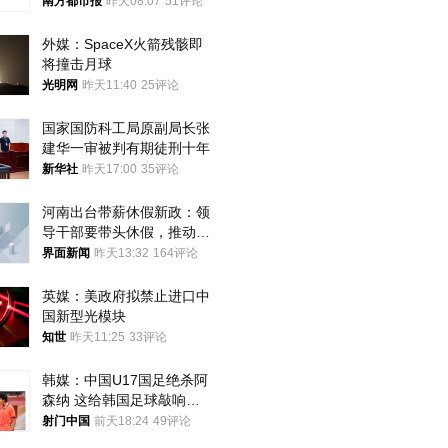
方道歉
南方都市报
昨天08:07
51评论
外媒：SpaceX火箭残骸即
将撞击月球
光明网
昨天11:40
25评论
国家国防科工局原副局长张
建华一审被判有期徒刑十年
新华社
昨天17:00
35评论
河南出台带薪休假新政：领
导干部要带头休假，推动全
员应休尽休、休满休足
界面新闻
昨天13:32
164评论
英媒：美政府拟禁止进口中
国新型光模块
知世
昨天11:25
33评论
韩媒：中国U17国足绝杀阿
森纳 这给韩国足球敲响了
警钟
射门中国
前天18:24
49评论