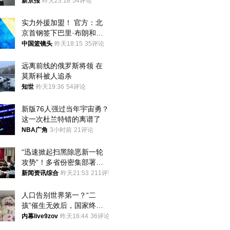
想到山里旅行
新京报
昨天23:18
54评论
实力外援加盟！ 官方：北
京首钢签下巴里·布朗和桑
普森
中国篮镜头
昨天18:15
35评论
远离前线的俄罗斯将领 在
莫斯科被人追杀
知世
昨天19:36
54评论
新版76人强过当年宇宙勇？
这一次杜兰特错的离谱了
NBA广角
3小时前
21评论
“迅速掀起扫黑除恶新一轮
攻势”！多省份密集部署，
公布举报方式
新闻资讯综合
昨天21:53
211评论
人口告别世界第一？“二
孩”催生无效后，国家终于
向住房出手了！
内幕live9zov
昨天18:44
36评论