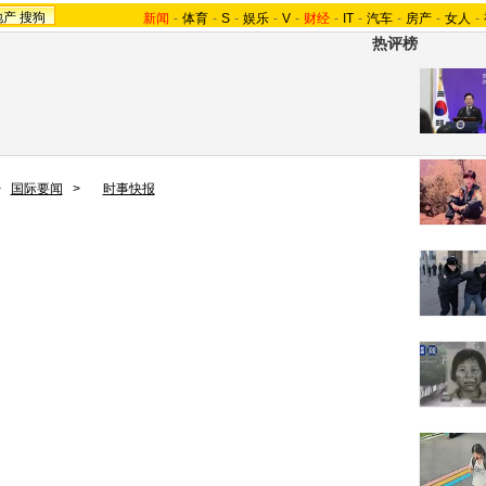
地产
搜狗
新闻
-
体育
-
S
-
娱乐
-
V
-
财经
-
IT
-
汽车
-
房产
-
女人
-
热评榜
>
国际要闻
>
时事快报