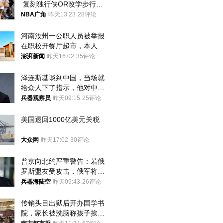
 复刻独行侠OR改学步行
者？
NBA广角
昨天13:23
28评论
河南汝州一公职人员被举报
在职校开餐厅超市，本人回
应称“是给别人帮忙”
澎湃新闻
昨天16:02
35评论
泽连斯基谈到中国，当场就
给众人下了指示，他对中国
和中乌关系，显然又有了新
兵器观察员
昨天09:15
25评论
的想法
美国退回1000亿美元关税
大众网
昨天17:02
30评论
普京向北约严重警告：若俄
罗斯盟友受攻击，俄军将动
用核武器保护
兵器海陆空
昨天09:43
26评论
传销头目出狱后开办国学书
院，家长被洗脑称孩子挨打