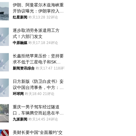
伊朗、阿曼霍尔木兹海峡重
开协议曝光：伊朗掌控入湾
航道，与阿曼平分“服务费”
红星新闻
昨天13:28
32评论
逐步取消劳务派遣用工方
式！六部门发文
中原融媒
昨天17:18
24评论
长鑫拒绝苹果压价：坚持要
求不低于三星电子和SK海
力士
新闻资讯综合
昨天17:47
118评论
日方新版《防卫白皮书》妄
议中国台湾事务，中方：强
烈不满、坚决反对，已向日
环球网
昨天18:40
21评论
方严正交涉
重庆一男子驾车经过隧道
口，车辆腾空而起悬在半
空，消防： 2人已送医，正
九派新闻
昨天14:45
24评论
调查原因
美财长要中国“全面履约”交