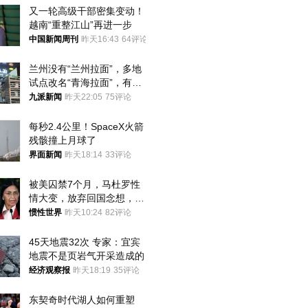
又一轮高级干部密集变动！
越南“重整江山”再进一步
中国新闻周刊
昨天16:43
64评论
兰州没有“兰州拉面”，多地
试点改名“青海拉面”，有商
家改名已两年
九派新闻
昨天22:05
75评论
每秒2.4公里！SpaceX火箭
残骸撞上月球了
界面新闻
昨天18:14
33评论
被美囚禁7个月，马杜罗性
情大变，放弃回国念想，最
后嘱托已公开
惯性世界
昨天10:24
82评论
45天地震32次 专家：宜宾
地震不是页岩气开采造成的
经济观察报
昨天18:19
35评论
东契奇时代湖人如何重塑