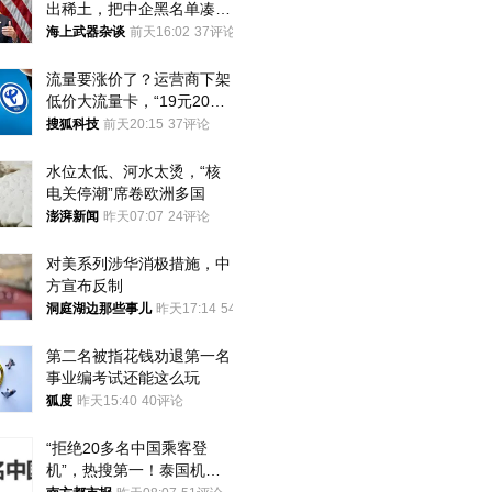
出稀土，把中企黑名单凑到
187家，中方做最坏打算
海上武器杂谈
前天16:02
37评论
流量要涨价了？运营商下架
低价大流量卡，“19元200
G”成为历史
搜狐科技
前天20:15
37评论
水位太低、河水太烫，“核
电关停潮”席卷欧洲多国
澎湃新闻
昨天07:07
24评论
对美系列涉华消极措施，中
方宣布反制
洞庭湖边那些事儿
昨天17:14
54评论
第二名被指花钱劝退第一名 
事业编考试还能这么玩
狐度
昨天15:40
40评论
“拒绝20多名中国乘客登
机”，热搜第一！泰国机场