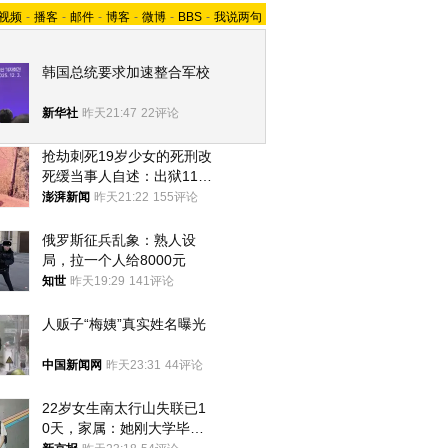
视频
-
播客
-
邮件
-
博客
-
微博
-
BBS
-
我说两句
韩国总统要求加速整合军校
新华社
昨天21:47
22评论
抢劫刺死19岁少女的死刑改
死缓当事人自述：出狱11年
间始终刻意躲避被害人家属
澎湃新闻
昨天21:22
155评论
俄罗斯征兵乱象：熟人设
局，拉一个人给8000元
知世
昨天19:29
141评论
人贩子“梅姨”真实姓名曝光
中国新闻网
昨天23:31
44评论
22岁女生南太行山失联已1
0天，家属：她刚大学毕业