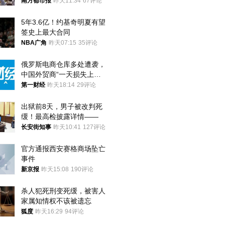
才有效果
南方都市报
昨天11:34
67评论
5年3.6亿！约基奇明夏有望
签史上最大合同
NBA广角
昨天07:15
35评论
俄罗斯电商仓库多处遭袭，
中国外贸商“一天损失上
万”紧急清仓
第一财经
昨天18:14
29评论
出狱前8天，男子被改判死
缓！最高检披露详情——
长安街知事
昨天10:41
127评论
官方通报西安赛格商场坠亡
事件
新京报
昨天15:08
190评论
杀人犯死刑变死缓，被害人
家属知情权不该被遗忘
狐度
昨天16:29
94评论