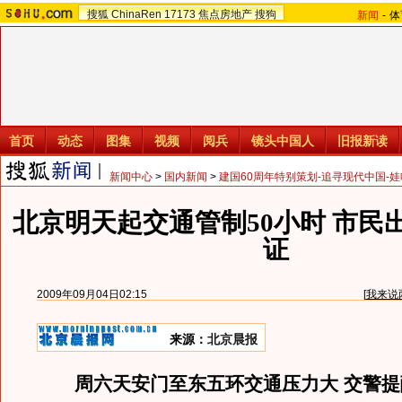
搜狐
ChinaRen
17173
焦点房地产
搜狗
新闻
-
体
首页
动态
图集
视频
阅兵
镜头中国人
旧报新读
新闻中心
>
国内新闻
>
建国60周年特别策划-追寻现代中国-
北京明天起交通管制50小时 市民
证
2009年09月04日02:15
[
我来说
来源：
北京晨报
周六天安门至东五环交通压力大 交警