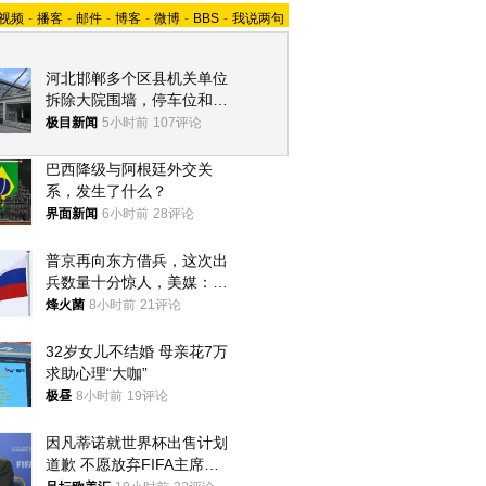
视频
-
播客
-
邮件
-
博客
-
微博
-
BBS
-
我说两句
河北邯郸多个区县机关单位
拆除大院围墙，停车位和厕
所免费开放，当地多部门回
极目新闻
5小时前
107评论
应
巴西降级与阿根廷外交关
系，发生了什么？
界面新闻
6小时前
28评论
普京再向东方借兵，这次出
兵数量十分惊人，美媒：俄
朝要动真格？
烽火菌
8小时前
21评论
32岁女儿不结婚 母亲花7万
求助心理“大咖”
极昼
8小时前
19评论
因凡蒂诺就世界杯出售计划
道歉 不愿放弃FIFA主席职