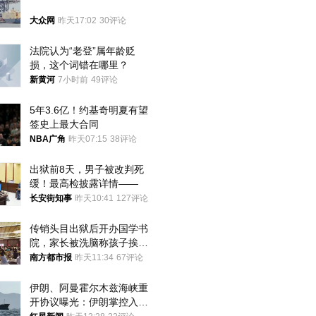
大众网
昨天17:02
30评论
法院认为“老登”属年龄贬
损，这个词错在哪里？
新黄河
7小时前
49评论
5年3.6亿！约基奇明夏有望
签史上最大合同
NBA广角
昨天07:15
38评论
出狱前8天，男子被改判死
缓！最高检披露详情——
长安街知事
昨天10:41
127评论
传销头目出狱后开办国学书
院，家长被洗脑称孩子挨打
才有效果
南方都市报
昨天11:34
67评论
伊朗、阿曼霍尔木兹海峡重
开协议曝光：伊朗掌控入湾