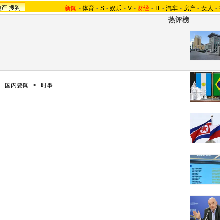
地产
搜狗
新闻
-
体育
-
S
-
娱乐
-
V
-
财经
-
IT
-
汽车
-
房产
-
女人
-
热评榜
>
国内要闻
>
时事