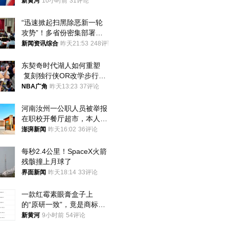
提“倒计时”
新黄河
10小时前
31评论
“迅速掀起扫黑除恶新一轮
攻势”！多省份密集部署，
公布举报方式
新闻资讯综合
昨天21:53
248评论
东契奇时代湖人如何重塑
 复刻独行侠OR改学步行
者？
NBA广角
昨天13:23
37评论
河南汝州一公职人员被举报
在职校开餐厅超市，本人回
应称“是给别人帮忙”
澎湃新闻
昨天16:02
36评论
每秒2.4公里！SpaceX火箭
残骸撞上月球了
界面新闻
昨天18:14
33评论
一款红霉素眼膏盒子上
的“原研一致”，竟是商标！
律师：极易误导消费者；网
新黄河
9小时前
54评论
友：药企不应打擦边球