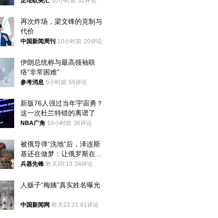
位
足坛欧美汇
10小时前
32评论
再次炸场，梁文锋的克制与
代价
中国新闻周刊
10小时前
20评论
伊朗总统称与最高领袖联
络“非常困难”
参考消息
5小时前
59评论
新版76人强过当年宇宙勇？
这一次杜兰特错的离谱了
NBA广角
10小时前
36评论
被俄导弹“洗地”后，泽连斯
基还在做梦：让俄罗斯在冬
季前求和？
兵器先锋
昨天20:13
34评论
人贩子“梅姨”真实姓名曝光
中国新闻网
昨天23:31
61评论