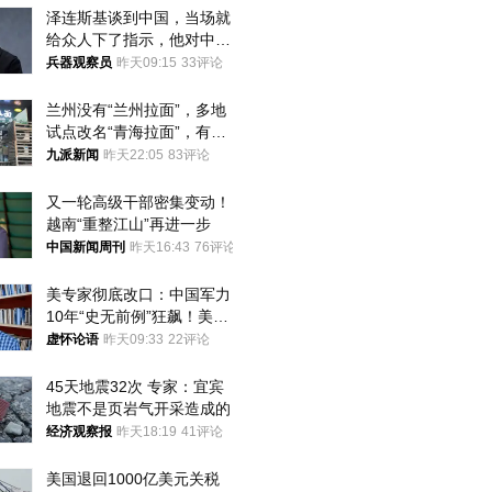
泽连斯基谈到中国，当场就
给众人下了指示，他对中国
和中乌关系，显然又有了新
兵器观察员
昨天09:15
33评论
的想法
兰州没有“兰州拉面”，多地
试点改名“青海拉面”，有商
家改名已两年
九派新闻
昨天22:05
83评论
又一轮高级干部密集变动！
越南“重整江山”再进一步
中国新闻周刊
昨天16:43
76评论
美专家彻底改口：中国军力
10年“史无前例”狂飙！美军
真慌了
虚怀论语
昨天09:33
22评论
45天地震32次 专家：宜宾
地震不是页岩气开采造成的
经济观察报
昨天18:19
41评论
美国退回1000亿美元关税