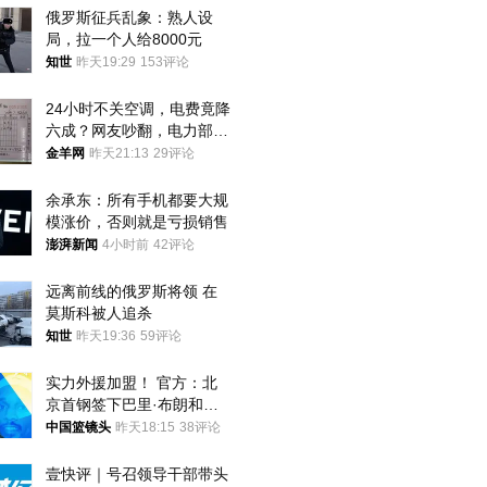
俄罗斯征兵乱象：熟人设
局，拉一个人给8000元
知世
昨天19:29
153评论
24小时不关空调，电费竟降
六成？网友吵翻，电力部门
回应→
金羊网
昨天21:13
29评论
余承东：所有手机都要大规
模涨价，否则就是亏损销售
澎湃新闻
4小时前
42评论
远离前线的俄罗斯将领 在
莫斯科被人追杀
知世
昨天19:36
59评论
实力外援加盟！ 官方：北
京首钢签下巴里·布朗和桑
普森
中国篮镜头
昨天18:15
38评论
壹快评｜号召领导干部带头