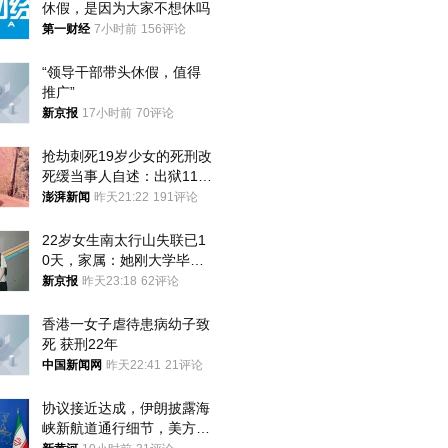
休假，是因为大家不想休吗
第一财经
7小时前
156评论
“领导干部带头休假，值得
推广”
新京报
17小时前
70评论
抢劫刺死19岁少女的死刑改
死缓当事人自述：出狱11年
间始终刻意躲避被害人家属
澎湃新闻
昨天21:22
191评论
22岁女生南太行山失联已1
0天，家属：她刚大学毕业
想到山里旅行
新京报
昨天23:18
62评论
香港一女子虐待患病幼子致
死 获刑22年
中国新闻网
昨天22:41
21评论
协议接近达成，伊朗披露海
峡新航道通行细节，美方再