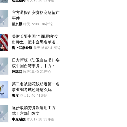
航道，与阿曼平分“服务费”
红星新闻
昨天13:28
32评论
官方通报西安赛格商场坠亡
事件
新京报
昨天15:08
186评论
美财长要中国“全面履约”交
出稀土，把中企黑名单凑到
187家，中方做最坏打算
海上武器杂谈
前天16:02
41评论
日方新版《防卫白皮书》妄
议中国台湾事务，中方：强
烈不满、坚决反对，已向日
环球网
昨天18:40
21评论
方严正交涉
第二名被指花钱劝退第一名 
事业编考试还能这么玩
狐度
昨天15:40
41评论
逐步取消劳务派遣用工方
式！六部门发文
中原融媒
昨天17:18
33评论