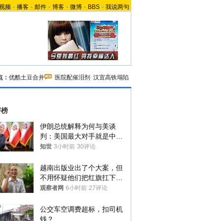
视频
-
播客
-
邮件
-
博客
-
微博
-
BBS
-
我说两句
点：
优酷土豆合并
医院配催泪剂
汉宜高铁塌陷
评榜
伊朗总统解释为何与美谈
判：美国最大对手就是中
国，但他们也在对话
知世
3小时前
30评论
越南出版业出了个大案，但
不用怀疑他们把红旗扛下去
的决心
观察者网
6小时前
27评论
公交车空调费超标，扣司机
钱？