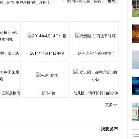
设为辩论话题
右上角
“新用户注册”
进行注册！
横行 长江漓
2014年4月14日午报
欧洲进入“习近平时间”
水围城
中国家属换酒
一段“沫”路
幼儿园，请呵护我们的小孩
更多>>
我要发布