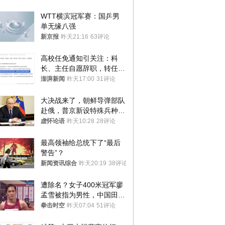
WTT横滨冠军赛：国乒男
单无缘八强
新京报
昨天21:16
63评论
高校任免通知引关注：科
长、主任自愿辞职，转任思
政辅导员
澎湃新闻
昨天17:00
31评论
大决战来了，朝鲜导弹部队
赴俄，普京新设特殊兵种，
76岁老将扛旗
虚怀论语
昨天10:28
28评论
最高领袖给总统下了“最后
警告”？
新闻资讯综合
昨天20:19
38评论
遭除名？女子400米冠军廖
孟雪被指为男性，中国田协
默不作声
拳击时空
昨天07:04
51评论