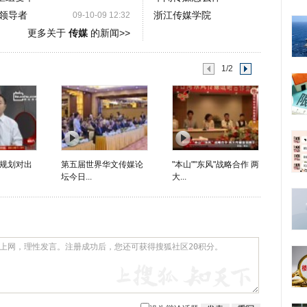
领导者
浙江传媒学院
09-10-09 12:32
更多关于
传媒
的新闻>>
1/2
规划对出
第五届世界华文传媒论
"本山""东风"战略合作 两
坛今日...
大...