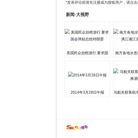
*发表评论前请先注册成为搜狐用户，请点击
新闻·大视野
美国民众抬棺游行 要求国
南方各地水患
会弹劾总统特朗普
江湘江洪
2014年3月28日午报
马航失联客机
店