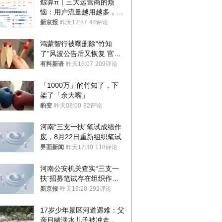
鲸算π丨三大运营商的烦
恼：用户流量越用越多，收
入却越来越少
新京报
昨天17:27
44评论
鸿蒙智行被曝删除“竹知
了”风波公告后又恢复 官媒
曾力挺：劝华为要大度的，
有料新语
昨天16:07
209评论
你们适不适合？
「1000万」的竹知了，下
架了「余大嘴」
豹变
昨天08:00
82评论
河南“三支一扶”笔试成绩作
废，8月22日重新组织笔试
界面新闻
昨天17:30
118评论
河南公安机关查实“三支一
扶”招募笔试存在组织作弊
犯罪行为
新京报
昨天16:28
292评论
17岁少年景区河道遇难：父
亲目睹涨水儿子被冲走，当