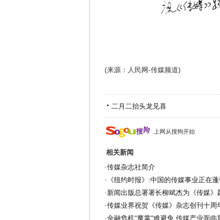
(来源：人民网-传媒频道)
二月二抬头龙见喜
上网从搜狗开始
相关新闻
·
传媒杂志社简介
·
《纽约时报》:中国的传媒事业正在蓬勃
·
新闻出版总署署长柳斌杰为《传媒》
·
传媒业界祝贺《传媒》杂志创刊十周
·
金融危机"魔掌"难避免 传媒产业面临