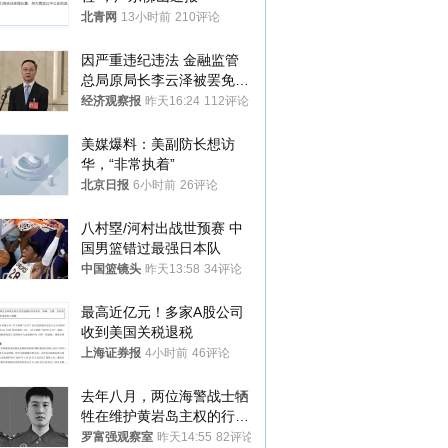
北青网
13小时前
210评论
因严重违纪违法 金融监管
总局原局长李云泽被罢免全
国人大代表
经济观察报
昨天16:24
112评论
美媒爆料：美副防长想访
华，“非常执着”
北京日报
6小时前
26评论
八村塁/河村出战世预赛 中
国男篮错过最强日本队
中国篮镜头
昨天13:58
34评论
最高近亿元！多家A股公司
收到美国关税退税
上海证券报
4小时前
46评论
去年八月，两位海警战士牺
牲在维护黄岩岛主权的行动
中
罗富强观察室
昨天14:55
82评论