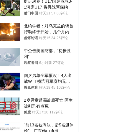
挺进决赛！U17国足点球3-
1河床U17 将再战阿森纳
射门中国
昨天21:57
68评论
北约学者：对乌克兰的斩首
行动终于开始，几个月内乌
将投降
虚怀论语
昨天15:34
25评论
中企告美国防部，“初步胜
利”
观察者网
6小时前
27评论
国乒男单全军覆没！4人出
战WTT横滨冠军赛均无缘
八强
搜狐体育
昨天18:45
102评论
2岁男童遭漏诊后死亡 医生
被判刑有点冤
狐度
昨天17:20
112评论
“前13名被淘汰，后5名进体
检”，广东佛山通报