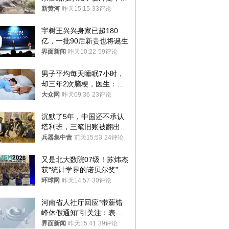
地排除上游泄洪，家属盼厘
新黄河
昨天15:15
33评论
清责任
宇树王兴兴身家已超180
亿，一批90后新贵也将诞生
界面新闻
昨天10:22
59评论
男子平均每天睡眠7小时，
却三年2次脑梗，医生：这
样睡觉更伤身
大众网
昨天09:36
23评论
沉默了5年，中国还不承认
塔利班，三笔旧账被翻出，
最大风险出现
兵器集中营
前天15:53
24评论
又是北大数院07级！苏炜杰
获“统计学界的诺贝尔奖”
环球网
昨天14:57
30评论
河南省人社厅回应“带薪错
峰休假通知”引关注：表述
不够准确，待修改后印发
界面新闻
昨天15:41
39评论