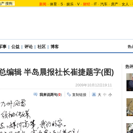
地产
搜狗
新闻
-
体育
-
S
-
娱乐
-
V
-
财经
-
IT
-
汽车
-
房产
-
女人
-
军事
|
公益
|
评论
|
社区
|
博客
热
热
总编辑 半岛晨报社长崔捷题字(图)
2009年10月12日19:11
我来说两句
(
0
)
复制链接
大
中
小