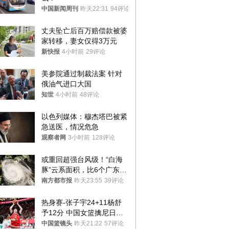
中国新闻周刊
昨天22:31
94评论
丈夫坠亡后百万赔偿款被婆
家转移，妻女仅得3万元
新快报
4小时前
29评论
美参院通过制裁法案 针对
俄油气进口大国
知世
4小时前
48评论
以色列媒体：穆杰塔巴被紧
急送医，情况危急
观察者网
3小时前
128评论
或重回超强台风级！“白海
豚”云系面积，比6个广东还
大！深圳官方：注意这件事
南方都市报
昨天23:55
39评论
热身赛-张子宇24+11杨舒
予12分 中国女篮擒尼日利
亚
中国篮镜头
昨天21:22
57评论