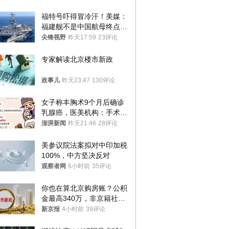
福特号吓得冒冷汗！美媒：
福建舰不是中国航母终点，
而是新起点！
尖锋视野
昨天17:59
23评论
专家解读北京楼市新政
政事儿
昨天23:47
130评论
女子称丰胸术9个月后确诊
乳腺癌，医美机构：手术不
可能引发癌症，建议走司法
澎湃新闻
昨天21:46
28评论
途径
美参议院法案拟对中印加税
100%，中方坚决反对
观察者网
6小时前
35评论
你也在算北京购房账？公积
金最高340万，非京籍社保
1年
新京报
4小时前
39评论