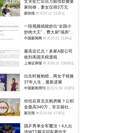
丈夫坠亡后百万赔偿款被婆
家转移，妻女仅得3万元
新快报
昨天09:12
51评论
一段视频就能炒出“全国小
炒肉大王”，费大厨“塌房”了
吗？
中国新闻网
昨天10:21
21评论
最高近亿元！多家A股公司
收到美国关税退税
上海证券报
昨天09:10
236评论
出生时被抱错，两女子错换
37年人生，最新进展
中国新闻周刊
前天21:50
20评论
你也在算北京购房账？公积
金最高340万，非京籍社保
1年
新京报
昨天10:06
57评论
国乒男单全军覆没！4人出
战WTT横滨冠军赛均无缘