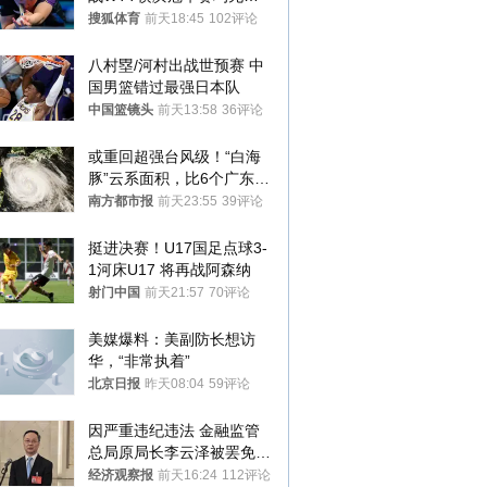
八强
搜狐体育
前天18:45
102评论
八村塁/河村出战世预赛 中
国男篮错过最强日本队
中国篮镜头
前天13:58
36评论
或重回超强台风级！“白海
豚”云系面积，比6个广东还
大！深圳官方：注意这件事
南方都市报
前天23:55
39评论
挺进决赛！U17国足点球3-
1河床U17 将再战阿森纳
射门中国
前天21:57
70评论
美媒爆料：美副防长想访
华，“非常执着”
北京日报
昨天08:04
59评论
因严重违纪违法 金融监管
总局原局长李云泽被罢免全
国人大代表
经济观察报
前天16:24
112评论