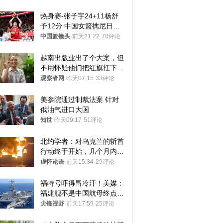
热身赛-张子宇24+11杨舒
予12分 中国女篮擒尼日利
亚
中国篮镜头
前天21:22
70评论
越南出版业出了个大案，但
不用怀疑他们把红旗扛下去
的决心
观察者网
昨天07:15
33评论
美参院通过制裁法案 针对
俄油气进口大国
知世
昨天09:17
51评论
北约学者：对乌克兰的斩首
行动终于开始，几个月内乌
将投降
虚怀论语
前天15:34
29评论
福特号吓得冒冷汗！美媒：
福建舰不是中国航母终点，
而是新起点！
尖锋视野
前天17:59
25评论