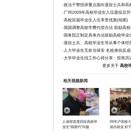
·
政法干警招录重点面向退役士兵和高
·
广州2009年高校毕业生入伍退役后
·
高校应届毕业生入伍享受优惠(组图)
·
我国调整高校学费代偿办法 鼓励高
·
国务院正制定具体办法鼓励高校毕业
·
退役士兵、高校毕业生等从事个体经
·
人大毕业生无奈当保安 名校身份反成
·
大学毕业生找工作心得分享：投简历
更多关于
高校毕
相关视频新闻
人保部首度回应高校毕
09年沪高校
业生"假签约"问题
成功就业 好