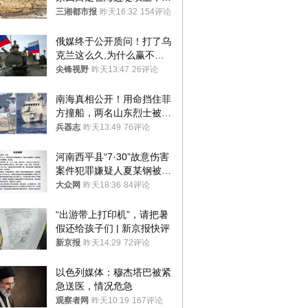
中9岁男孩被巨浪卷入海
三湘都市报
昨天16:32
154评论
中，搜救仍在进行
俄媒终于公开质问！打了乌
克兰这么久,为什么赢不了?
答案令人沉默
尖锋视野
昨天13:47
26评论
南海真相公开！用命挡住菲
方撞船，两名山东烈士被授
武警最高荣誉
兵器志
昨天13:49
76评论
河南西平县“7·30”故意伤害
案件犯罪嫌疑人夏某钢被抓
获
大众网
昨天18:36
84评论
“出游带上打印机”，请把暑
假还给孩子们 | 新京报快评
新京报
昨天14:29
72评论
以色列媒体：穆杰塔巴被紧
急送医，情况危急
观察者网
昨天10:19
167评论