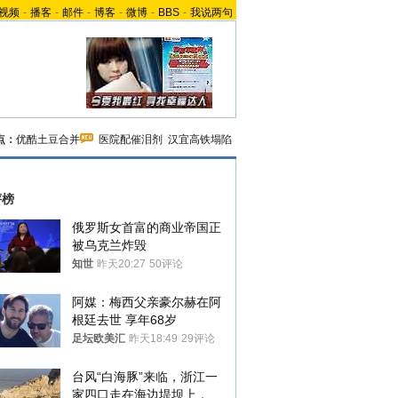
视频
-
播客
-
邮件
-
博客
-
微博
-
BBS
-
我说两句
点：
优酷土豆合并
医院配催泪剂
汉宜高铁塌陷
评榜
俄罗斯女首富的商业帝国正
被乌克兰炸毁
知世
昨天20:27
50评论
阿媒：梅西父亲豪尔赫在阿
根廷去世 享年68岁
足坛欧美汇
昨天18:49
29评论
台风“白海豚”来临，浙江一
家四口走在海边堤坝上，其