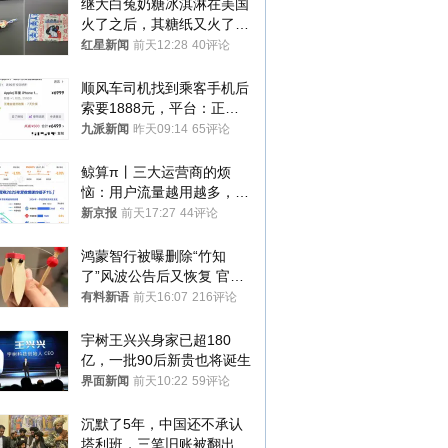
继大白兔奶糖冰淇淋在美国
火了之后，其糖纸又火了！
海外博主盛赞：平面设计经
红星新闻
前天12:28
40评论
典之作
顺风车司机找到乘客手机后
索要1888元，平台：正和
司机沟通协商
九派新闻
昨天09:14
65评论
鲸算π丨三大运营商的烦
恼：用户流量越用越多，收
入却越来越少
新京报
前天17:27
44评论
鸿蒙智行被曝删除“竹知
了”风波公告后又恢复 官媒
曾力挺：劝华为要大度的，
有料新语
前天16:07
216评论
你们适不适合？
宇树王兴兴身家已超180
亿，一批90后新贵也将诞生
界面新闻
前天10:22
59评论
沉默了5年，中国还不承认
塔利班，三笔旧账被翻出，