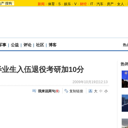
地产
搜狗
新闻
-
体育
-
S
-
娱乐
-
V
-
财经
-
IT
-
汽车
-
房产
-
女人
-
军事
|
公益
|
评论
|
社区
|
博客
热
热
业生入伍退役考研加10分
2009年10月19日12:13
我来说两句
(
0
)
复制链接
大
中
小