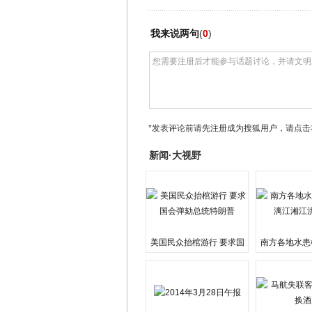
我来说两句
(
0
)
*发表评论前请先注册成为搜狐用户，请点击
新闻·大视野
美国民众抬棺游行 要求国
南方各地水患
会弹劾总统特朗普
江湘江洪