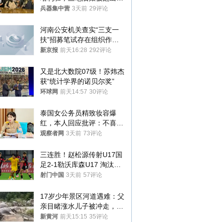
最大风险出现
兵器集中营
3天前
29评论
河南公安机关查实“三支一
扶”招募笔试存在组织作弊
犯罪行为
新京报
前天16:28
292评论
又是北大数院07级！苏炜杰
获“统计学界的诺贝尔奖”
环球网
前天14:57
30评论
泰国女公务员精致妆容爆
红，本人回应批评：不喜欢
就别看
观察者网
3天前
73评论
三连胜！赵松源传射U17国
足2-1勒沃库森U17 淘汰赛
将战河床
射门中国
3天前
57评论
17岁少年景区河道遇难：父
亲目睹涨水儿子被冲走，当
地排除上游泄洪，家属盼厘
新黄河
前天15:15
35评论