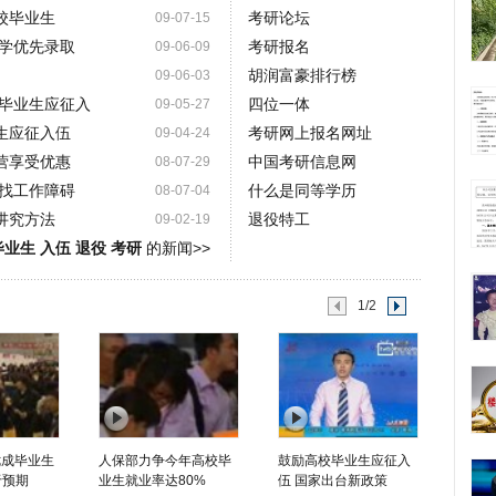
校毕业生
考研论坛
09-07-15
升学优先录取
考研报名
09-06-09
胡润富豪排行榜
09-06-03
校毕业生应征入
四位一体
09-05-27
生应征入伍
考研网上报名网址
09-04-24
营享受优惠
中国考研信息网
08-07-29
找工作障碍
什么是同等学历
08-07-04
讲究方法
退役特工
09-02-19
业生 入伍 退役 考研
的新闻>>
1/2
七成毕业生
人保部力争今年高校毕
鼓励高校毕业生应征入
于预期
业生就业率达80%
伍 国家出台新政策