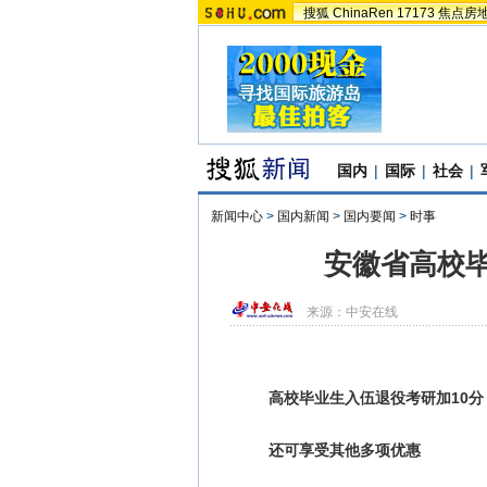
搜狐
ChinaRen
17173
焦点房
国内
|
国际
|
社会
|
新闻中心
>
国内新闻
>
国内要闻
>
时事
安徽省高校毕
来源：
中安在线
高校毕业生入伍退役考研加10分
还可享受其他多项优惠