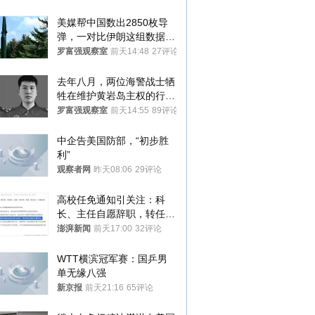
美媒帮中国数出2850枚导
弹，一对比伊朗这组数据，
发现出大事了
罗富强观察室
前天14:48
27评论
去年八月，两位海警战士牺
牲在维护黄岩岛主权的行动
中
罗富强观察室
前天14:55
89评论
中企告美国防部，“初步胜
利”
观察者网
昨天08:06
29评论
高校任免通知引关注：科
长、主任自愿辞职，转任思
政辅导员
澎湃新闻
前天17:00
32评论
WTT横滨冠军赛：国乒男
单无缘八强
新京报
前天21:16
65评论