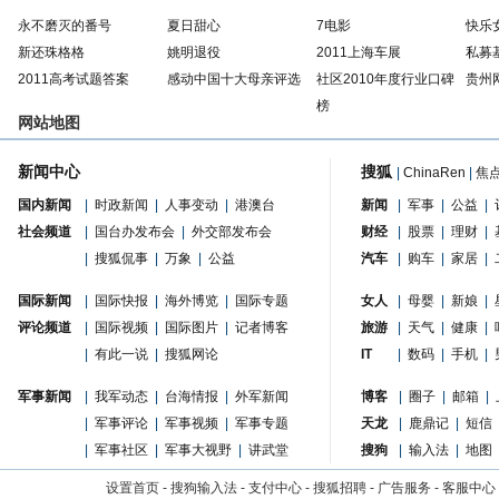
永不磨灭的番号
夏日甜心
7电影
快乐
新还珠格格
姚明退役
2011上海车展
私募
2011高考试题答案
感动中国十大母亲评选
社区2010年度行业口碑
贵州
榜
网站地图
新闻中心
搜狐
|
ChinaRen
|
焦
国内新闻
|
时政新闻
|
人事变动
|
港澳台
新闻
|
军事
|
公益
|
社会频道
|
国台办发布会
|
外交部发布会
财经
|
股票
|
理财
|
|
搜狐侃事
|
万象
|
公益
汽车
|
购车
|
家居
|
国际新闻
|
国际快报
|
海外博览
|
国际专题
女人
|
母婴
|
新娘
|
评论频道
|
国际视频
|
国际图片
|
记者博客
旅游
|
天气
|
健康
|
|
有此一说
|
搜狐网论
IT
|
数码
|
手机
|
军事新闻
|
我军动态
|
台海情报
|
外军新闻
博客
|
圈子
|
邮箱
|
|
军事评论
|
军事视频
|
军事专题
天龙
|
鹿鼎记
|
短信
|
军事社区
|
军事大视野
|
讲武堂
搜狗
|
输入法
|
地图
设置首页
-
搜狗输入法
-
支付中心
-
搜狐招聘
-
广告服务
-
客服中心