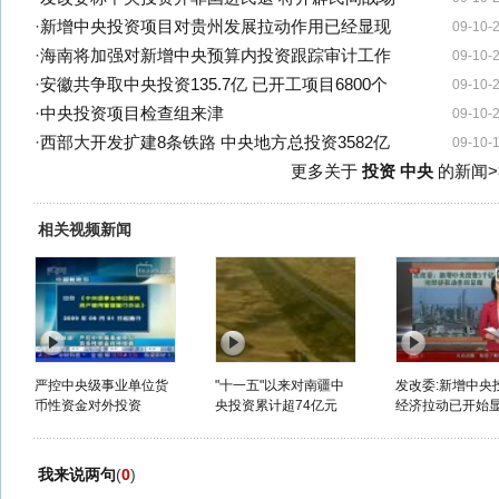
·
新增中央投资项目对贵州发展拉动作用已经显现
09-10-
·
海南将加强对新增中央预算内投资跟踪审计工作
09-10-
·
安徽共争取中央投资135.7亿 已开工项目6800个
09-10-
·
中央投资项目检查组来津
09-10-
·
西部大开发扩建8条铁路 中央地方总投资3582亿
09-10-
更多关于
投资 中央
的新闻>
相关视频新闻
严控中央级事业单位货
"十一五"以来对南疆中
发改委:新增中央
币性资金对外投资
央投资累计超74亿元
经济拉动已开始
我来说两句
(
0
)