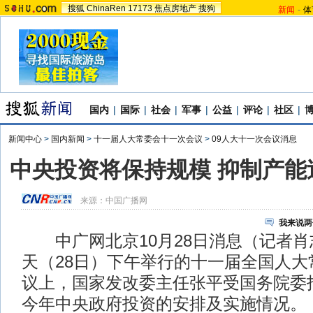
搜狐
ChinaRen
17173
焦点房地产
搜狗
新闻
-
体
国内
|
国际
|
社会
|
军事
|
公益
|
评论
|
社区
|
新闻中心
>
国内新闻
>
十一届人大常委会十一次会议
>
09人大十一次会议消息
中央投资将保持规模 抑制产能
来源：
中国广播网
我来说两
中广网北京10月28日消息（记者肖
天（28日）下午举行的十一届全国人大
议上，国家发改委主任张平受国务院委
今年中央政府投资的安排及实施情况。