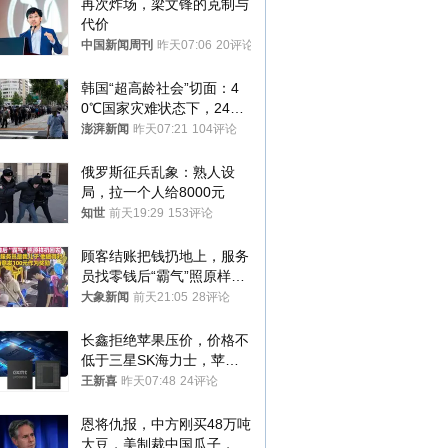
再次炸场，梁文锋的克制与
代价
中国新闻周刊
昨天07:06
20评论
韩国“超高龄社会”切面：4
0℃国家灾难状态下，2400
名首尔老人还在巷子里收废
澎湃新闻
昨天07:21
104评论
纸
俄罗斯征兵乱象：熟人设
局，拉一个人给8000元
知世
前天19:29
153评论
顾客结账把钱扔地上，服务
员找零钱后“霸气”照原样扔
回去
大象新闻
前天21:05
28评论
长鑫拒绝苹果压价，价格不
低于三星SK海力士，苹果
失去了议价权
王新喜
昨天07:48
24评论
恩将仇报，中方刚买48万吨
大豆，美制裁中国瓜子，布