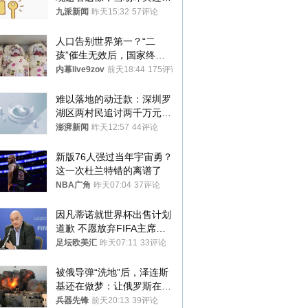
搬离，房东退还押金
九派新闻
昨天15:32
57评论
人口告别世界第一？“二
孩”催生无效后，国家终于
向住房出手了！
内幕live9zov
前天18:44
175评论
难以落地的动迁款：深圳罗
湖区两村民追讨两千万元动
迁款八年未果
澎湃新闻
昨天12:57
44评论
新版76人强过当年宇宙勇？
这一次杜兰特错的离谱了
NBA广角
昨天07:04
37评论
因凡蒂诺就世界杯出售计划
道歉 不愿放弃FIFA主席职
位
足坛欧美汇
昨天07:11
33评论
被俄导弹“洗地”后，泽连斯
基还在做梦：让俄罗斯在冬
季前求和？
兵器先锋
前天20:13
39评论