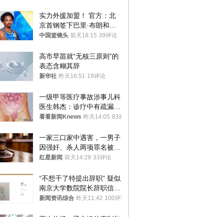
实力外援加盟！ 官方：北
京首钢签下巴里·布朗和桑
普森
中国篮镜头
前天18:15
39评论
高市早苗就“无核三原则”的
表态含糊其辞
新华社
昨天16:51
19评论
一级甲等医疗事故涉事儿科
医生韩杰：诊疗中有疏漏，
我认错，但不能认罪
看看新闻Knews
昨天14:05
83评论
一家三口家中遇害，一男子
因强奸、杀人两项罪名被判
死缓 最高检介入后改判无
红星新闻
前天14:29
33评论
罪
“不想干了特提出辞职” 疑似
南京大学数院院长辞职信流
传 院方回应
新闻资讯综合
昨天11:42
100评论