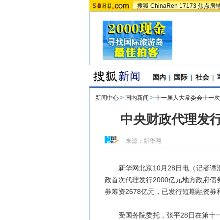
搜狐
ChinaRen
17173
焦点房
国内
|
国际
|
社会
|
新闻中心
>
国内新闻
>
十一届人大常委会十一次
中央财政代理发行
来源：
新华网
新华网北京10月28日电（记者谭浩
政首次代理发行2000亿元地方政府
券筹资2678亿元，已发行短期融资券
受国务院委托，张平28日在第十一