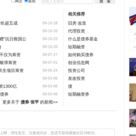
网页
新闻
相关推荐
增长超五成
旧房 改造
09-10-28
代理投资
09-10-26
赠"抗日救国公
什么是债券基金
09-10-25
)
短期融资
09-10-20
不仅为筹资
如何购买债券
09-07-27
充银弹筹资
创业信息网
09-07-01
民生项目筹资
投资公司
09-05-24
发改投资
09-03-06
1300亿
债
09-03-06
业债券
短期融资券
09-03-06
更多关于
债券 张平
的新闻>>