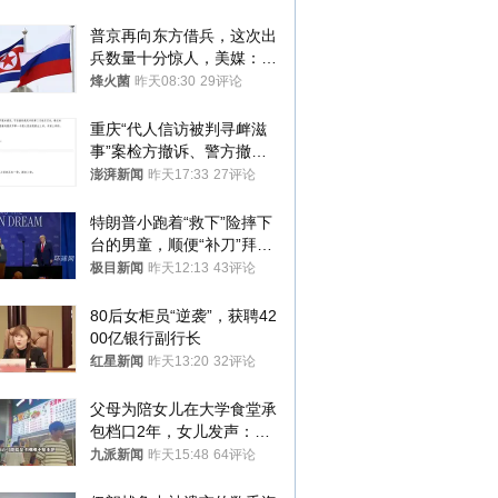
普京再向东方借兵，这次出
兵数量十分惊人，美媒：俄
朝要动真格？
烽火菌
昨天08:30
29评论
重庆“代人信访被判寻衅滋
事”案检方撤诉、警方撤
案，两被告人获国赔
澎湃新闻
昨天17:33
27评论
特朗普小跑着“救下”险摔下
台的男童，顺便“补刀”拜
登：“我可不想他像拜登一
极目新闻
昨天12:13
43评论
样摔下来”
80后女柜员“逆袭”，获聘42
00亿银行副行长
红星新闻
昨天13:20
32评论
父母为陪女儿在大学食堂承
包档口2年，女儿发声：初
衷是为了陪伴，毕业后将不
九派新闻
昨天15:48
64评论
再营业