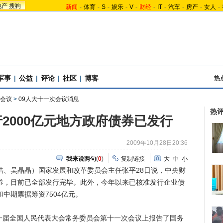
地产
搜狗
新闻
-
体育
-
S
-
娱乐
-
V
-
财经
-
IT
-
汽车
-
房产
-
女人
-
军事
|
公益
|
评论
|
社区
|
博客
热
会议
>
09人大十一次会议消息
热
2000亿元地方政府债券已发行
2009年10月28日20:36
我来说两句
(
0
)
复制链接
大
中
小
、吴晶晶）国家发展和改革委员会主任张平28日说，中央财
债券，目前已全部发行完毕。此外，今年以来已核准发行企业债
和中期票据筹资7504亿元。
届全国人民代表大会常务委员会第十一次会议上报告了国务