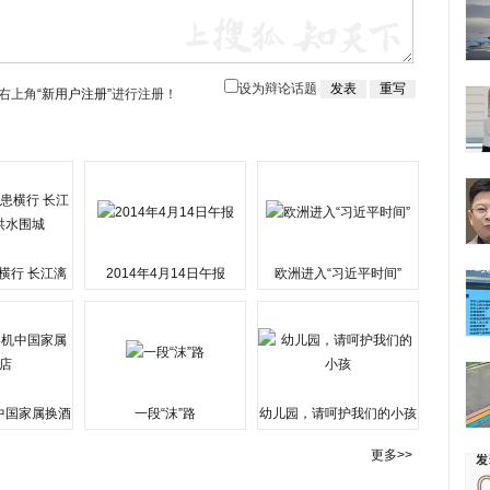
设为辩论话题
右上角
“新用户注册”
进行注册！
横行 长江漓
2014年4月14日午报
欧洲进入“习近平时间”
水围城
中国家属换酒
一段“沫”路
幼儿园，请呵护我们的小孩
更多>>