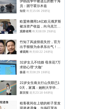
伊朗战争中被遗忘的数千海
员：困守霍尔木兹
知世
昨天15:06
29评论
欧盟将挪用14亿欧元俄罗斯
被冻资产收益，向乌克兰提
供援助
观察者网
昨天08:09
29评论
竹知了风波彻底失控，官方
出手狠狠为余承东出气！雷
军果然没说错
睿观阁
昨天00:22
24评论
32岁女儿不结婚 母亲花7万
求助心理“大咖”
极昼
昨天08:29
19评论
22岁女生南太行山失联已1
0天，家属：她刚大学毕业
想到山里旅行
新京报
前天23:18
64评论
租客夜间在上锁的柜子里发
现逝者遗像，当场吓哭连夜