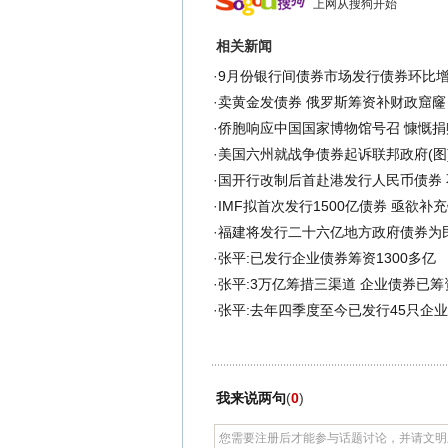
上网从搜狗开始
相关新闻
·
9月份银行间债券市场发行债券环比
·
卖黄金发债券 俄罗斯筹资补财政窟窿
·
侨胞响应中国国家博物馆号召 慷慨捐
·
美国六州就战争债券起诉联邦政府(图
·
国开行改制后首赴港发行人民币债券 
·
IMF拟首次发行1500亿债券 亟欲补
·
福建将发行二十六亿地方政府债券为
·
张平:已发行企业债券筹资1300多亿
·
张平:3万亿筹措三渠道 企业债券已筹资
·
张平:去年四季度至今已发行45只企
我来说两句
(
0
)