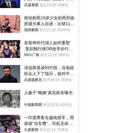
林肯措辞变了
兵器展望
前天16:58
20评论
抢劫刺死19岁少女的死刑改
死缓当事人自述：出狱11年
间始终刻意躲避被害人家属
澎湃新闻
前天21:22
200评论
东契奇时代湖人如何重塑
 复刻独行侠OR改学步行
者？
NBA广角
前天13:23
39评论
泽连斯基谈到中国，当场就
给众人下了指示，他对中国
和中乌关系，显然又有了新
兵器观察员
前天09:15
34评论
的想法
人贩子“梅姨”真实姓名曝光
中国新闻网
前天23:31
62评论
一印度乘客在越南搭车，用
谢谢“当车费”，司机无奈发
笑；印度网友：不代表印度
九派新闻
前天22:14
75评论