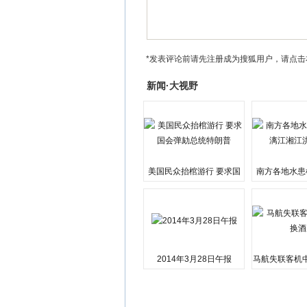
*发表评论前请先注册成为搜狐用户，请点击
新闻·大视野
美国民众抬棺游行 要求国
南方各地水患
会弹劾总统特朗普
江湘江洪
2014年3月28日午报
马航失联客机
店