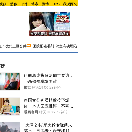
视频
-
播客
-
邮件
-
博客
-
微博
-
BBS
-
我说两句
点：
优酷土豆合并
医院配催泪剂
汉宜高铁塌陷
评榜
伊朗总统执政两周年专访：
与新领袖联络困难
知世
昨天19:00
23评论
泰国女公务员精致妆容爆
红，本人回应批评：不喜欢
就别看
观察者网
昨天18:32
42评论
“天津之眼”摩天轮附近两人
落水，目击者：母亲和11岁