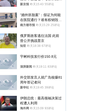
儿子先后被打捞上岸
新京报
昨天15:43
55评论
“婚外胚胎案”：假证为何能
在医院通行？谁有权销毁胚
胎？
南方都市报
昨天15:29
25评论
俄罗斯政客逃往法国 此前
曾公开挑战普京
知世
昨天18:38
67评论
宇树科技发行价150.8元
澎湃新闻
昨天19:11
83评论
外交部发言人就广岛核爆81
周年答记者问
新华社
昨天19:45
39评论
伊朗总统：最高领袖决策过
程遭人利用
海外网
昨天15:09
93评论