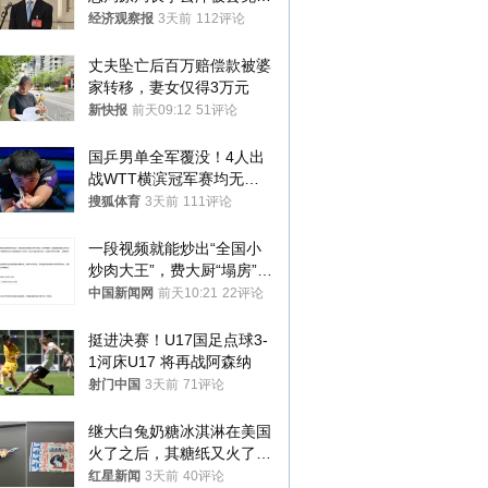
国人大代表
经济观察报
3天前
112评论
丈夫坠亡后百万赔偿款被婆
家转移，妻女仅得3万元
新快报
前天09:12
51评论
国乒男单全军覆没！4人出
战WTT横滨冠军赛均无缘
八强
搜狐体育
3天前
111评论
一段视频就能炒出“全国小
炒肉大王”，费大厨“塌房”了
吗？
中国新闻网
前天10:21
22评论
挺进决赛！U17国足点球3-
1河床U17 将再战阿森纳
射门中国
3天前
71评论
继大白兔奶糖冰淇淋在美国
火了之后，其糖纸又火了！
海外博主盛赞：平面设计经
红星新闻
3天前
40评论