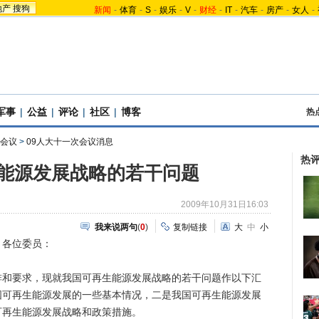
地产
搜狗
新闻
-
体育
-
S
-
娱乐
-
V
-
财经
-
IT
-
汽车
-
房产
-
女人
-
军事
|
公益
|
评论
|
社区
|
博客
热
会议
>
09人大十一次会议消息
热
能源发展战略的若干问题
2009年10月31日16:03
我来说两句
(
0
)
复制链接
大
中
小
各位委员：
要求，现就我国可再生能源发展战略的若干问题作以下汇
国可再生能源发展的一些基本情况，二是我国可再生能源发展
可再生能源发展战略和政策措施。