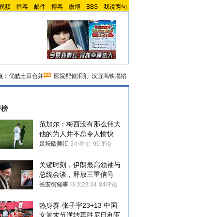
视频
-
播客
-
邮件
-
博客
-
微博
-
BBS
-
我说两句
点：
优酷土豆合并
医院配催泪剂
汉宜高铁塌陷
评榜
范加尔：梅西没有那么伟大 
他的为人并不总令人愉快
足坛欧美汇
5小时前
90评论
关键时刻，伊朗最高领袖与
总统会谈，释放三重信号
长安街知事
昨天23:34
84评论
热身赛-张子宇23+13 中国
女篮末节逆转再胜尼日利亚