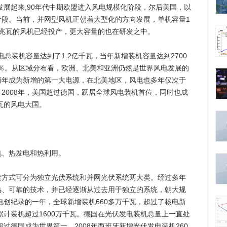
展起来,90年代中期欧盟进入风电规模化阶段，尔后美国，以
阶段。当前，并网型风机正朝着大型化的方向发展，单机容量1
兆瓦的风机已经投产，更大容量的也在研发之中。
总装机容量达到了1.2亿千瓦，当年新增装机容量达到2700
36％。从区域分布看，欧洲、北美和亚洲仍然是世界风电发展的
两年成为新增的第一大电源，在北美地区，风电也多年仅次于
2008年，美国超过德国，跃居全球风电装机首位，同时也成
瓦的风电大国。
、热发电和热利用。
式可分为独立光伏系统和并网光伏系统两大类。经过多年
熟、可靠的技术，并已经逐渐从过去用于独立的系统，朝大规
发电创纪录的一年，全球新增装机660多万千瓦，超过了核电新
，累计装机超过1600万千瓦。德国在光伏发电装机总量上一直处
超过德国成为世界第一。2008年西班牙新增光伏发电装机260