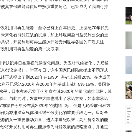
并使其在保障能源供应中扮演重要角色，已经成为了我国可持
利用可再生能源，至今已有上百年历史。上世纪70年代先
对未来化石能源短缺的忧虑，加上环境问题日益受到公众的重
会共识，开发利用可再生能源开始受到世界各国的广泛关注，
开发利用可再生能源的第一次浪潮。
渐认识并日益重视气候变化问题。为应对气候变化，先后通
《京都议定书》。时至今日，许多国家已经陆续抛出不同形式
正式提出了到2020年在1990年基础上减排20%、在达成国
亚已承诺2020年在2000年的基础上减排5%-15%，美国亦
年的水平，日本亦表示将于今年宣布其2020年的量化减排目标，其
抛出。与此同时，发展中大国也抛出了承诺方案，如南非承诺
宣布将在今年公布其2020年的减排目标。但是无论采取何种方
源作为减排温室气体和延缓气候变化的重要手段之一。应对全
能源的又一重要推动力量。进入本世纪以来，高油价引发的能
纷纷将开发利用可再生能源作为能源发展的战略重点，并通过