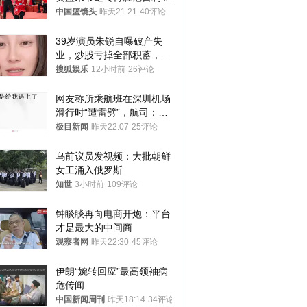
中国篮镜头
昨天21:21
40评论
39岁演员朱锐自曝破产失
业，炒股亏掉全部积蓄，日
常生计靠年迈母亲接济
搜狐娱乐
12小时前
26评论
网友称所乘航班在深圳机场
滑行时“遭雷劈”，航司：飞
机发现雷击点20余处，已更
极目新闻
昨天22:07
25评论
换同机型起飞
乌前议员发视频：大批朝鲜
女工涌入俄罗斯
知世
3小时前
109评论
钟睒睒再向电商开炮：平台
才是最大的中间商
观察者网
昨天22:30
45评论
伊朗“婉转回应”最高领袖病
危传闻
中国新闻周刊
昨天18:14
34评论