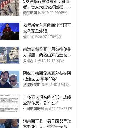
9岁男孩被巨浪卷走，目击
者：台风天已设好围栏，一
家四口翻入时保安曾喊话劝
澎湃新闻
昨天12:30
209评论
阻
俄罗斯女首富的商业帝国正
被乌克兰炸毁
知世
前天20:27
178评论
南海真相公开！用命挡住菲
方撞船，两名山东烈士被授
武警最高荣誉
兵器志
前天13:49
174评论
阿媒：梅西父亲豪尔赫在阿
根廷去世 享年68岁
足坛欧美汇
前天18:49
53评论
十多万人报名的考试，成绩
全部作废，公平么？
中国新闻周刊
前天21:08
455评论
河南西平县一男子因邻里琐
事刺死一人，潜逃十天后在