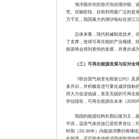
海洋能存在的形式包括潮汐能、波浪
究、试验阶段。目前利用最广泛的是潮
万千瓦，我国最大的潮汐电站在浙江江
总体来看，现代机械制造技术、信息
了支撑，使得可再生能的产业规模、经
能源将会得到更快的发展，并逐步成
（三）可再生能源发展与应对全
《联合国气候变化框架公约》及其《
多共识，并积极促进可量化减排指标
而大力促进低碳，甚至无碳的可再生能
评估报告，可再生能源在未来（2030
我国的能源结构长期以煤为主，能源
平高，温室气体排放已居世界首位；
时期（20-30年）内能源消费仍将
生能源，尽可能多地抵消高碳能源的