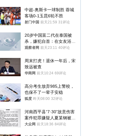
中超-奥斯卡一球制胜 蓉城
客场0-1玉昆6轮不胜
射门中国
前天21:59
31评论
20岁中国富二代在泰国被
杀，嫌犯自首：在女友浴室
看到他
观察者网
前天23:11
40评论
周末打虎！退休一年后，宋
致远被查
华商网
前天10:24
69评论
高分考生放弃985上警校，
也保不了一辈子安稳
狐度
昨天08:00
32评论
河南西平县“7·30”故意伤害
案件犯罪嫌疑人夏某钢被抓
获
大众网
前天18:36
84评论