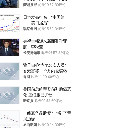
十多公里外一片玉米地里落
潇湘晨报
前天19:57
80评论
网
日本发布排名：“中国第
一，美日居后”
观察者网
前天15:53
34评论
央视主播迎来新面孔孙亚
鹏、李秋莹
长安街知事
昨天06:57
32评论
骗子自称“内地公安人员”，
香港富婆一个月内被骗转账
81次，损失约6894万港元
鲁网
昨天11:19
60评论
美国前总统拜登前列腺癌恶
化 癌细胞已扩散
新京报
昨天09:58
60评论
一线豪华品牌卖车也到了亏
损边缘
界面新闻
昨天10:14
30评论