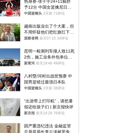
热身赛-张子宇24+11杨舒
予12分 中国女篮擒尼日利
亚
中国篮镜头
3天前
71评论
越南出版业出了个大案，但
不用怀疑他们把红旗扛下去
的决心
观察者网
前天07:15
34评论
昆明一检测列车撞人致11死
2伤，施工业务外包单位被
罚1.5万元，国铁昆明局被
新黄河
前天19:46
49评论
罚300万元
八村塁/河村出战世预赛 中
国男篮错过最强日本队
中国篮镜头
3天前
38评论
“出游带上打印机”，请把暑
假还给孩子们 | 新京报快评
新京报
前天14:29
76评论
因严重违纪违法 金融监管
总局原局长李云泽被罢免全