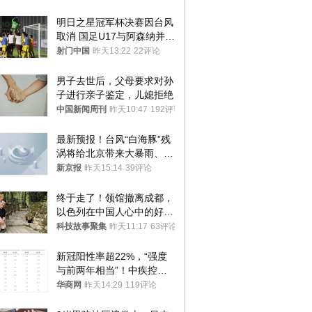
明日之星冠军杯决赛因台风
取消 国足U17与阿森纳并列
冠军
射门中国
昨天13:22
22评论
男子去世后，父母要求对孙
子进行亲子鉴定，儿媳拒绝
中国新闻周刊
昨天10:47
192评论
最新预报！台风“白海豚”残
涡将给北京带来大暴雨、特
大暴雨
新京报
昨天15:14
39评论
终于走了！领馆撤离成都，
以色列在中国人心中的好感
是咋崩盘的？
科技故事聚集
昨天11:17
63评论
新冠阳性率超22%，“强度
与前两年相当”！中疾控最
新提醒
华商网
昨天14:29
119评论