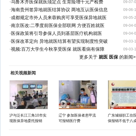
·
乌鲁木齐医保就医须定点 生育险增千元产检费
09-07-
·
海南贵州签异地就医结算协议 两地互认医保信息
09-06-
·
成都规定市外人员来蓉购房可享受医保异地就医
09-05-
·
南京医改:二季度前医保全部联网 方便百姓就医
09-04-
·
医保政策将引导参保人员到基层医疗机构就医
09-04-
·
医保改革定向 异地就医结算有望实现制度性突破
09-03-
·
视频:百万大学生今秋享受医保 就医看病有保障
09-03-
更多关于
就医 医保
的新闻>
相关视频新闻
沪与泛长江三角10市实
辽宁 参加医保者患甲流
广东城镇职工住院
现医保异地委托报销
可报销医疗费
保报销不低于八