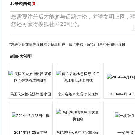
我来说两句
(
0
)
*发表评论前请先注册成为搜狐用户，请点击右上角
“新用户注册”
进行注册！
新闻·大视野
美国民众抬棺游行 要求国
南方各地水患横行 长江漓
2014年4月14
会弹劾总统特朗普
江湘江洪水围城
2014年3月28日午报
马航失联客机中国家属换酒
一段“沫”路