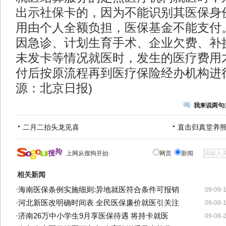
出示社保卡的，因为不能识别其医保身
用由个人全额负担，医保基金不能支付
因急诊、计划生育手术、企业欠费、补
未发卡等情况就医时，发生的医疗费用
付后按原流程再到医疗保险经办机构进行报
源：北京日报)
我来说两句
(
二月二抬头龙见喜
直击归真堂养
上网从搜狗开始
网页
新闻
相关新闻
·
海南医保条例实施细则:异地就医符合条件可报销
09-09-
·
河北新医改明确时间表 全民医保廉价就医引关注
09-09-
·
济南26万中小学生9月享医保待遇 将持卡就医
09-08-