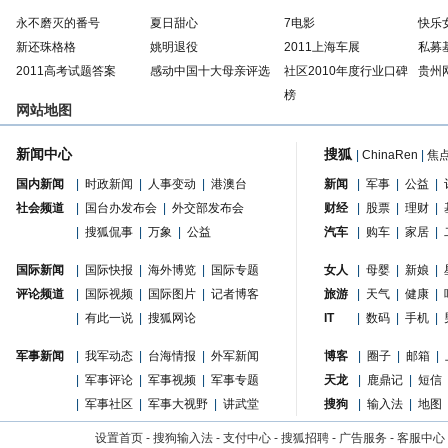
永不磨灭的番号
夏日甜心
7电影
快乐
新还珠格格
姚明退役
2011上海车展
私募
2011高考试题答案
感动中国十大母亲评选
社区2010年度行业口碑
贵州
榜
网站地图
新闻中心
搜狐
|
ChinaRen
|
焦
国内新闻
|
时政新闻
|
人事变动
|
港澳台
新闻
|
军事
|
公益
|
社会频道
|
国台办发布会
|
外交部发布会
财经
|
股票
|
理财
|
|
搜狐侃事
|
万象
|
公益
汽车
|
购车
|
家居
|
国际新闻
|
国际快报
|
海外博览
|
国际专题
女人
|
母婴
|
新娘
|
评论频道
|
国际视频
|
国际图片
|
记者博客
旅游
|
天气
|
健康
|
|
有此一说
|
搜狐网论
IT
|
数码
|
手机
|
军事新闻
|
我军动态
|
台海情报
|
外军新闻
博客
|
圈子
|
邮箱
|
|
军事评论
|
军事视频
|
军事专题
天龙
|
鹿鼎记
|
短信
|
军事社区
|
军事大视野
|
讲武堂
搜狗
|
输入法
|
地图
设置首页
-
搜狗输入法
-
支付中心
-
搜狐招聘
-
广告服务
-
客服中心