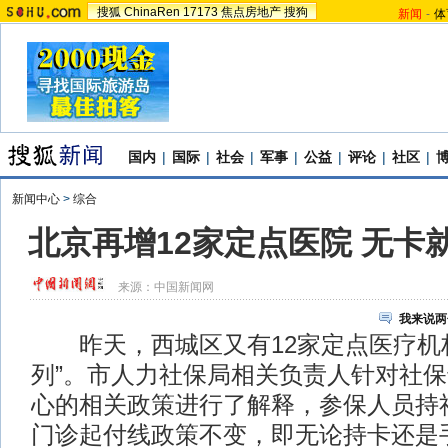
搜狐
ChinaRen
17173
焦点房地产
搜狗
新闻
-
体
国内
|
国际
|
社会
|
军事
|
公益
|
评论
|
社区
|
新闻中心
>
综合
北京再增12家定点医院 无卡
来源：
中国新闻网
我来说两
昨天，西城区又有12家定点医疗机构
列”。市人力社保局相关负责人针对社
心的相关政策进行了解释，参保人员持
门诊起付线政策不变，即无论持卡还是