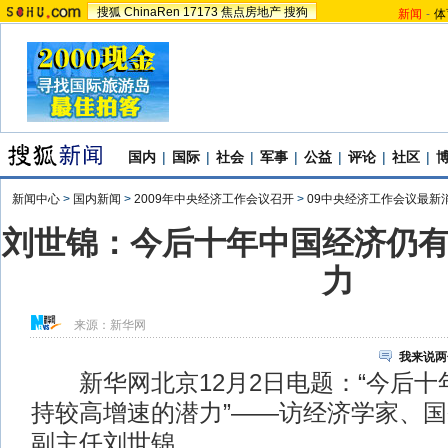
搜狐
ChinaRen
17173
焦点房地产
搜狗
新闻
-
体
国内
|
国际
|
社会
|
军事
|
公益
|
评论
|
社区
|
新闻中心
>
国内新闻
>
2009年中央经济工作会议召开
>
09中央经济工作会议最新
刘世锦：今后十年中国经济仍
力
来源：
新华网
我来说两
新华网北京12月2日电题：“今后十
持较高增速的潜力”——访经济学家、
副主任刘世锦