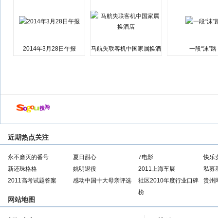
2014年3月28日午报
马航失联客机中国家属换酒
一段“沫”路
店
近期热点关注
永不磨灭的番号
夏日甜心
7电影
快乐
新还珠格格
姚明退役
2011上海车展
私募
2011高考试题答案
感动中国十大母亲评选
社区2010年度行业口碑
贵州
榜
网站地图