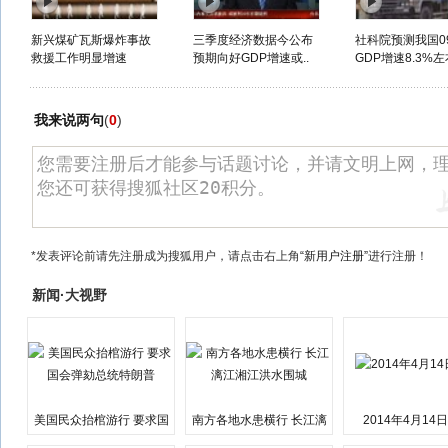
新兴煤矿瓦斯爆炸事故
三季度经济数据今公布
社科院预测我国0
救援工作明显增速
预期向好GDP增速或..
GDP增速8.3%左
我来说两句
(
0
)
*发表评论前请先注册成为搜狐用户，请点击右上角
“新用户注册”
进行注册！
新闻·大视野
美国民众抬棺游行 要求国
南方各地水患横行 长江漓
2014年4月14
会弹劾总统特朗普
江湘江洪水围城