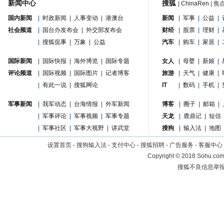
新闻中心
搜狐
|
ChinaRen
|
焦
国内新闻
|
时政新闻
|
人事变动
|
港澳台
新闻
|
军事
|
公益
|
社会频道
|
国台办发布会
|
外交部发布会
财经
|
股票
|
理财
|
|
搜狐侃事
|
万象
|
公益
汽车
|
购车
|
家居
|
国际新闻
|
国际快报
|
海外博览
|
国际专题
女人
|
母婴
|
新娘
|
评论频道
|
国际视频
|
国际图片
|
记者博客
旅游
|
天气
|
健康
|
|
有此一说
|
搜狐网论
IT
|
数码
|
手机
|
军事新闻
|
我军动态
|
台海情报
|
外军新闻
博客
|
圈子
|
邮箱
|
|
军事评论
|
军事视频
|
军事专题
天龙
|
鹿鼎记
|
短信
|
军事社区
|
军事大视野
|
讲武堂
搜狗
|
输入法
|
地图
设置首页
-
搜狗输入法
-
支付中心
-
搜狐招聘
-
广告服务
-
客服中心
Copyright
©
2018 Sohu.com 
搜狐不良信息举