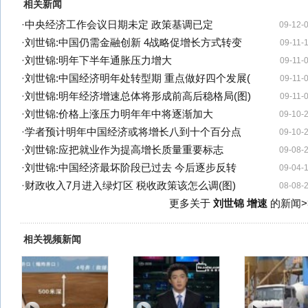
相关新闻
·
中央经济工作会议日期未定 政策基调已定
09-12-
·
刘世锦:中国仍需金融创新 4战略促增长方式转变
09-11-
·
刘世锦:明年下半年通胀压力增大
09-11-
·
刘世锦:中国经济明年处转型期 重点做好四个发展(
09-11-
·
刘世锦:明年经济增速总体将形成前高后稳格局(图)
09-11-
·
刘世锦:价格上涨压力明年年中将逐渐加大
09-10-
·
学者预计明年中国经济或将增长八到十个百分点
09-10-
·
刘世锦:应把就业作为提高增长质量重要标志
09-08-
·
刘世锦:中国经济最坏阶段已过去 今后逐步反转
09-04-
·
财政收入7月进入绿灯区 税收政策该怎么调(图)
08-08-
更多关于
刘世锦 增速
的新闻>
相关视频新闻