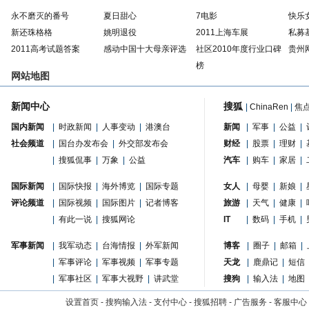
永不磨灭的番号
夏日甜心
7电影
快乐
新还珠格格
姚明退役
2011上海车展
私募
2011高考试题答案
感动中国十大母亲评选
社区2010年度行业口碑
贵州
榜
网站地图
新闻中心
搜狐
|
ChinaRen
|
焦
国内新闻
|
时政新闻
|
人事变动
|
港澳台
新闻
|
军事
|
公益
|
社会频道
|
国台办发布会
|
外交部发布会
财经
|
股票
|
理财
|
|
搜狐侃事
|
万象
|
公益
汽车
|
购车
|
家居
|
国际新闻
|
国际快报
|
海外博览
|
国际专题
女人
|
母婴
|
新娘
|
评论频道
|
国际视频
|
国际图片
|
记者博客
旅游
|
天气
|
健康
|
|
有此一说
|
搜狐网论
IT
|
数码
|
手机
|
军事新闻
|
我军动态
|
台海情报
|
外军新闻
博客
|
圈子
|
邮箱
|
|
军事评论
|
军事视频
|
军事专题
天龙
|
鹿鼎记
|
短信
|
军事社区
|
军事大视野
|
讲武堂
搜狗
|
输入法
|
地图
设置首页
-
搜狗输入法
-
支付中心
-
搜狐招聘
-
广告服务
-
客服中心