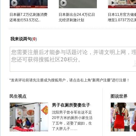
日本砸7.2万亿刺激消费
日本新出台24.4万亿日
日本11月官方储
还将发行53.5万亿..
元经济刺激计划
增至1.0737万亿
我来说两句
(
0
)
*发表评论前请先注册成为搜狐用户，请点击右上角
“新用户注册”
进行注册！
民生视点
图说世界
男子在厕所娶妻生子
沈阳男子曾令军在这不足
20平方米的厕所小家生活
了五年，还娶了媳妇，生
了大胖儿子……