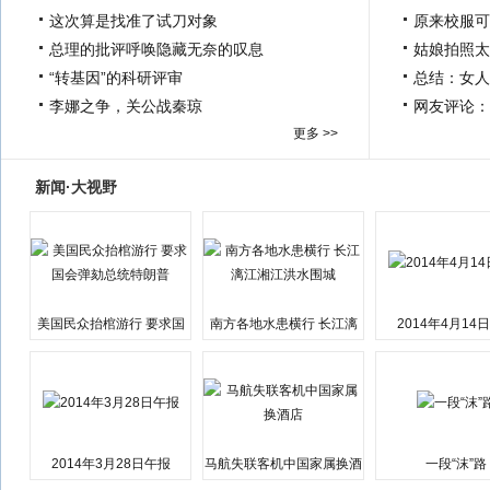
这次算是找准了试刀对象
原来校服可
总理的批评呼唤隐藏无奈的叹息
姑娘拍照太
“转基因”的科研评审
总结：女人
李娜之争，关公战秦琼
网友评论：
更多 >>
新闻·大视野
美国民众抬棺游行 要求国
南方各地水患横行 长江漓
2014年4月14
会弹劾总统特朗普
江湘江洪水围城
2014年3月28日午报
马航失联客机中国家属换酒
一段“沫”路
店