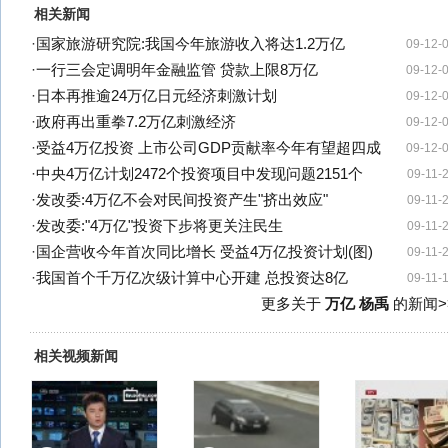
相关新闻
·
国家旅游研究院:我国今年旅游收入将达1.2万亿
09-12-
·
一行三会定调明年金融监管 贷款上限8万亿
09-12-
·
日本再推逾24万亿日元经济刺激计划
09-12-
·
政府再出重拳7.2万亿刺激经济
09-12-
·
受益4万亿投资 上市公司GDP贡献率今年有望超四成
09-12-
·
中央4万亿计划2472个投资项目中发现问题2151个
09-11-
·
发改委:4万亿不会对民间投资产生"挤出效应"
09-11-
·
发改委:"4万亿"投资下步将更关注民生
09-11-
·
国企营收今年首次同比增长 受益4万亿投资计划(图)
09-11-
·
我国首个千万亿次级计算中心开建 总投资达8亿
09-11-
更多关于
万亿 杨禹
的新闻>
相关视频新闻