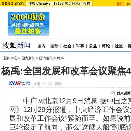
搜狐
ChinaRen
17173
焦点房地产
搜狗
新闻
-
体
国内
|
国际
|
社会
|
军事
|
公益
|
评论
|
社区
|
新闻中心
>
国内新闻
>
国内要闻
>
时事
杨禹:全国发展和改革会议聚焦
来源：
中国广播网
我来说两
中广网北京12月9日消息 据中国之
网》12时29分报道，中央经济工作会议
展和改革工作会议”紧随而至。如果说
巨轮设定了航向，那么“这艘大船”到底