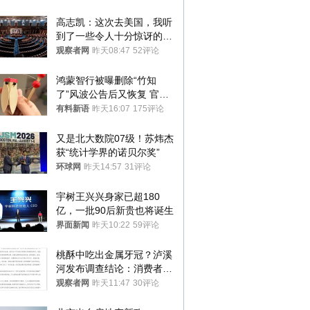
高志凯：这次去美国，我听
到了一些令人十分惊讶的消
息
观察者网
昨天08:47
52评论
鸿蒙智行被曝删除“竹知
了”风波公告后又恢复 官媒
曾力挺：劝华为要大度的，
有料新语
昨天16:07
175评论
你们适不适合？
又是北大数院07级！苏炜杰
获“统计学界的诺贝尔奖”
环球网
昨天14:57
31评论
宇树王兴兴身家已超180
亿，一批90后新贵也将诞生
界面新闻
昨天10:22
59评论
桃酥中吃出金属牙冠？泸溪
河发布调查结论：消费者已
澄清，所发视频情况不属实
观察者网
昨天11:47
30评论