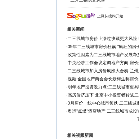
二月二抬头龙见喜
上网从搜狗开始
相关新闻
·
二三线城市房价上涨过快藏更大风险 
·
09年二三线城市房价狂飙 "疯狂的房
·
政策性因素为二三线城市地产发展释
·
中央经济工作会议定调地产方向 房价
·
二三线城市加入房价疯涨大合奏 兰州
·
视频:全国地产商会会长聂梅生称房价
·
明年地产投资发力点:二三线城市更具
·
高房价挤压下 北京中小投资者转战二
·
9月房价一线中心城市领跌 二三线城市
·
奥运"点燃"酒店地产 二三线城市成投
相关视频新闻