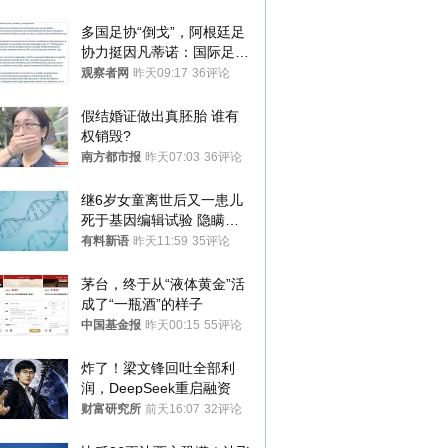
多国足协“倒戈”，阿根廷足
协力挺因凡蒂诺：国际足联
今后应继续在其领导下前行
观察者网
昨天09:17
36评论
假结婚证做出真胚胎 谁有
权销毁?
南方都市报
昨天07:03
36评论
继6岁女童离世后又一患儿
死于基因编辑试验 隐瞒一
年才对外披露
有料新语
昨天11:59
35评论
茅台，终于从“液体黄金”活
成了“一瓶酒”的样子
中国基金报
昨天00:15
55评论
炸了！梁文锋回吐全部利
润，DeepSeek重启融资
财富研究所
前天16:07
32评论