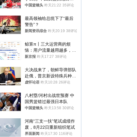
亚
中国篮镜头
昨天21:22
35评论
最高领袖给总统下了“最后
警告”？
新闻资讯综合
昨天20:19
38评论
鲸算π丨三大运营商的烦
恼：用户流量越用越多，收
入却越来越少
新京报
昨天17:27
38评论
大决战来了，朝鲜导弹部队
赴俄，普京新设特殊兵种，
76岁老将扛旗
虚怀论语
昨天10:28
26评论
八村塁/河村出战世预赛 中
国男篮错过最强日本队
中国篮镜头
昨天13:58
30评论
河南“三支一扶”笔试成绩作
废，8月22日重新组织笔试
界面新闻
昨天17:30
116评论