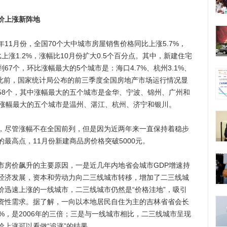
价上涨新阵地
1月份，全国70个大中城市房屋销售价格同比上涨5.7%，
比上涨1.2%，涨幅比10月份扩大0.5个百分点。其中，新建住宅
7个，环比涨幅最大的5个城市是：海口4.7%、杭州3.1%、
6%。此前，国家统计局公布的前三季度全国房地产市场运行情况显
58个，其中涨幅最大的五个城市是金华、宁波、锦州、广州和
中涨幅最大的五个城市是温州、湛江、杭州、济宁和银川。
尽管涨幅不在全国前列，但是因为近两年来一直保持着稳步
最高点，11月份新建商品房价格突破5000元。
房价飙升的主要原因，一是近几年内地省会城市GDP增速持
经济发展，资本和劳动力向二三线城市转移，增加了二三线城
价迅速上涨的一线城市，二三线城市仍然是“价格洼地”，吸引
资性需求。据了解，一向以本地居民自住为主的吉林省省会长
%，是2006年的三倍；三是与一线城市相比，二三线城市呈现
上涨可以看做“追涨”的结果。