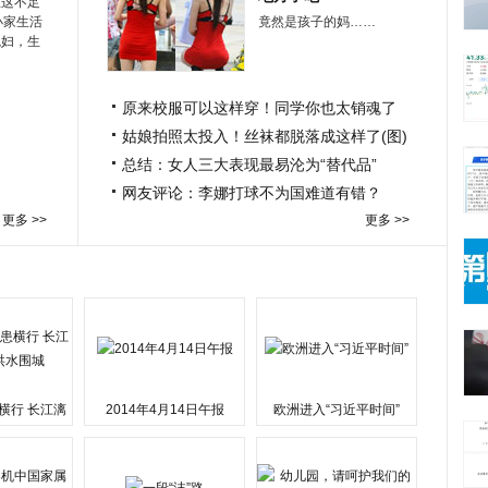
在这不足
小家生活
竟然是孩子的妈……
媳妇，生
原来校服可以这样穿！同学你也太销魂了
姑娘拍照太投入！丝袜都脱落成这样了(图)
总结：女人三大表现最易沦为“替代品”
网友评论：李娜打球不为国难道有错？
更多 >>
更多 >>
横行 长江漓
2014年4月14日午报
欧洲进入“习近平时间”
水围城