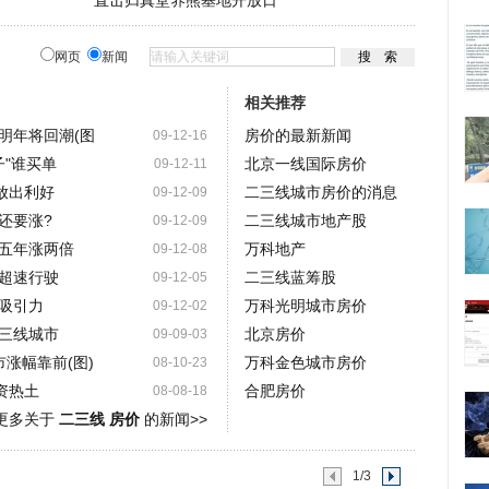
直击归真堂养熊基地开放日
网页
新闻
相关推荐
明年将回潮(图
房价的最新新闻
09-12-16
子"谁买单
北京一线国际房价
09-12-11
放出利好
二三线城市房价的消息
09-12-09
还要涨?
二三线城市地产股
09-12-09
五年涨两倍
万科地产
09-12-08
超速行驶
二三线蓝筹股
09-12-05
吸引力
万科光明城市房价
09-12-02
三线城市
北京房价
09-09-03
涨幅靠前(图)
万科金色城市房价
08-10-23
资热土
合肥房价
08-08-18
更多关于
二三线 房价
的新闻>>
1/3