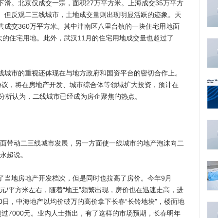
滑。北京仅成交一宗，面积27万平方米。上海成交35万平方
。但反观二三线城市，土地成交量则出现明显活跃的迹象。天
共成交360万平方米。其中津南区八里台镇的一块住宅用地面
大的住宅用地。此外，武汉11月的住宅用地成交量也超过了
城市的重视还体现在与地方政府和国资平台的密切合作上。
协议，将在房地产开发、城市综合体等领域扩大投资，预计在
士分析认为，二线城市已经成为房企聚焦的热点。
面带动二三线城市发展，另一方面使一线城市的地产泡沫向二
顾永超说。
当地房地产开发档次，但是同时也拉高了房价。今年9月
0元/平方米左右，随着“地王”频繁出现，房价也在迅速走高，进
月30日，中海地产以均价破万的高价拿下长春“长铃地块”，楼面地
将超过7000元。业内人士指出，有了这样的市场预期，长春明年