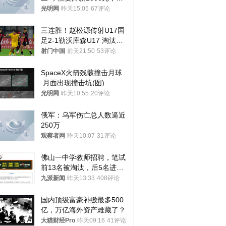
接受只能辞职
光明网
昨天15:05
67评论
三连胜！赵松源传射U17国
足2-1勒沃库森U17 淘汰赛
将战河床
射门中国
前天21:50
53评论
SpaceX火箭残骸撞击月球
 月面出现撞击坑(图)
光明网
昨天10:55
20评论
俄军：乌军伤亡总人数逼近
250万
观察者网
昨天10:07
31评论
佛山一中学教师招聘，笔试
前13名被淘汰，后5名进体
检，被疑萝卜岗，官方通
九派新闻
昨天13:33
408评论
报：已叫停
国内顶级富豪补缴最多500
亿，万亿海外资产难藏了？
大猫财经Pro
昨天09:16
41评论