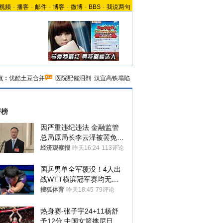
视频
-
播客
-
邮件
-
博客
-
微博
-
BBS
-
我说两句
点：
优酷土豆合并
医院配催泪剂
汉宜高铁塌陷
评榜
因严重违纪违法 金融监管
总局原局长李云泽被罢免全
国人大代表
经济观察报
昨天16:24
113评论
国乒男单全军覆没！4人出
战WTT横滨冠军赛均无缘
八强
搜狐体育
昨天18:45
79评论
热身赛-张子宇24+11杨舒
予12分 中国女篮擒尼日利