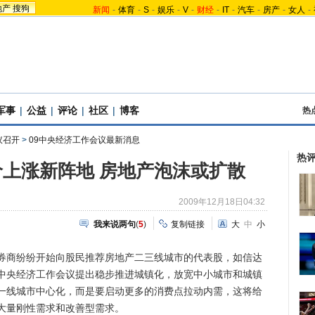
地产
搜狗
新闻
-
体育
-
S
-
娱乐
-
V
-
财经
-
IT
-
汽车
-
房产
-
女人
-
军事
|
公益
|
评论
|
社区
|
博客
热
议召开
>
09中央经济工作会议最新消息
热
上涨新阵地 房地产泡沫或扩散
2009年12月18日04:32
我来说两句
(
5
)
复制链接
大
中
小
商纷纷开始向股民推荐房地产二三线城市的代表股，如信达
中央经济工作会议提出稳步推进城镇化，放宽中小城市和城镇
一线城市中心化，而是要启动更多的消费点拉动内需，这将给
大量刚性需求和改善型需求。