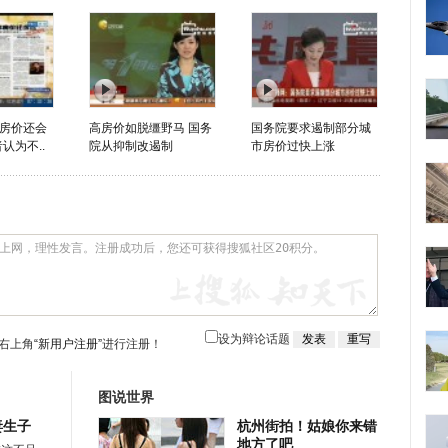
房价还会
高房价如脱缰野马 国务
国务院要求遏制部分城
认为不..
院从抑制改遏制
市房价过快上涨
设为辩论话题
右上角
“新用户注册”
进行注册！
图说世界
妻生子
杭州街拍！姑娘你来错
地方了吧