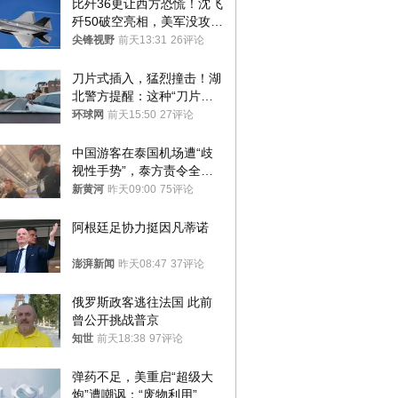
比歼36更让西方恐慌！沈飞
歼50破空亮相，美军没攻克
的技术被拿下
尖锋视野
前天13:31
26评论
刀片式插入，猛烈撞击！湖
北警方提醒：这种“刀片超
车”，太危险了
环球网
前天15:50
27评论
中国游客在泰国机场遭“歧
视性手势”，泰方责令全面
调查，对责任人采取最严厉
新黄河
昨天09:00
75评论
处分
阿根廷足协力挺因凡蒂诺
澎湃新闻
昨天08:47
37评论
俄罗斯政客逃往法国 此前
曾公开挑战普京
知世
前天18:38
97评论
弹药不足，美重启“超级大
炮”遭嘲讽：“废物利用”