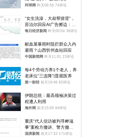
环球网
昨天06:56
74评论
“女生洗澡，大叔帮搓背”，
苏泊尔回应AI广告擦边：视
频全下架，已强化内容管理
每日经济新闻
昨天00:04
38评论
与审核
献血屋暴雨时阻拦群众入内
避雨？山西忻州血站回应
中国新闻网
昨天11:01
23评论
每4个劳动力养1个老人，养
老床位“三连降”|晋观医养
第一财经
前天19:48
65评论
伊朗总统：最高领袖决策过
程遭人利用
海外网
前天15:09
94评论
重庆“代人信访被判寻衅滋
事”案检方撤诉、警方撤
案，两被告人获国赔
澎湃新闻
前天17:33
171评论