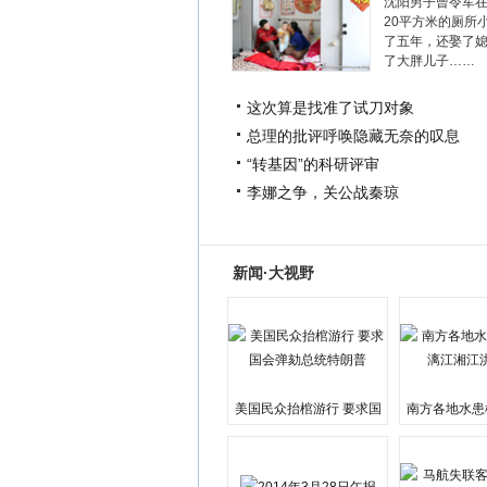
沈阳男子曾令军
20平方米的厕所
了五年，还娶了
了大胖儿子……
这次算是找准了试刀对象
总理的批评呼唤隐藏无奈的叹息
“转基因”的科研评审
李娜之争，关公战秦琼
新闻·大视野
美国民众抬棺游行 要求国
南方各地水患
会弹劾总统特朗普
江湘江洪