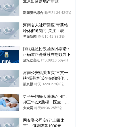
北京出台房地产新政
新闻资讯综合
昨天21:34
43评论
河南省人社厅回应“带薪错
峰休假通知”引关注：表述
不够准确，待修改后印发
界面新闻
昨天15:41
38评论
阿根廷足协致函因凡蒂诺：
正确道路是继续在您领导下
足坛欧美汇
昨天08:16
56评论
河南公安机关查实“三支一
扶”招募笔试存在组织作弊
犯罪行为
新京报
昨天16:28
279评论
男子平均每天睡眠7小时，
却三年2次脑梗，医生：这
样睡觉更伤身
大众网
昨天09:36
25评论
网友曝公司实行“上四休
三”，但要降薪1000元，不