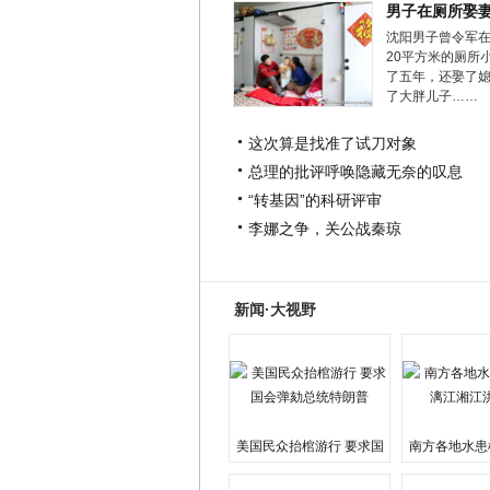
男子在厕所娶
沈阳男子曾令军
20平方米的厕所
了五年，还娶了
了大胖儿子……
这次算是找准了试刀对象
总理的批评呼唤隐藏无奈的叹息
“转基因”的科研评审
李娜之争，关公战秦琼
新闻·大视野
美国民众抬棺游行 要求国
南方各地水患
会弹劾总统特朗普
江湘江洪