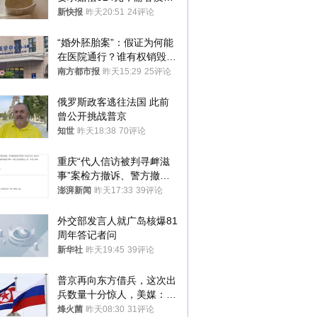
酒店房客物品超高标价，市
新快报
昨天20:51
24评论
监部门：不违规
“婚外胚胎案”：假证为何能
在医院通行？谁有权销毁胚
胎？
南方都市报
昨天15:29
25评论
俄罗斯政客逃往法国 此前
曾公开挑战普京
知世
昨天18:38
70评论
重庆“代人信访被判寻衅滋
事”案检方撤诉、警方撤
案，两被告人获国赔
澎湃新闻
昨天17:33
39评论
外交部发言人就广岛核爆81
周年答记者问
新华社
昨天19:45
39评论
普京再向东方借兵，这次出
兵数量十分惊人，美媒：俄
朝要动真格？
烽火菌
昨天08:30
31评论