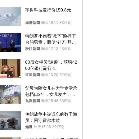
宇树科技发行价150.8元
澎湃新闻
昨天19:11
83评论
特朗普小跑着“救下”险摔下
台的男童，顺便“补刀”拜
登：“我可不想他像拜登一
极目新闻
昨天12:13
43评论
样摔下来”
80后女柜员“逆袭”，获聘42
00亿银行副行长
红星新闻
昨天13:20
32评论
父母为陪女儿在大学食堂承
包档口2年，女儿发声：初
衷是为了陪伴，毕业后将不
九派新闻
昨天15:48
63评论
再营业
伊朗战争中被遗忘的数千海
员：困守霍尔木兹
知世
昨天15:06
29评论