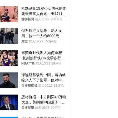
抢劫刺死19岁少女的死刑改
死缓当事人自述：出狱11年
间始终刻意躲避被害人家属
澎湃新闻
前天21:22
200评论
俄罗斯征兵乱象：熟人设
局，拉一个人给8000元
知世
前天19:29
153评论
东契奇时代湖人如何重塑
 复刻独行侠OR改学步行
者？
NBA广角
前天13:23
39评论
泽连斯基谈到中国，当场就
给众人下了指示，他对中国
和中乌关系，显然又有了新
兵器观察员
前天09:15
36评论
的想法
恩将仇报，中方刚买48万吨
大豆，美制裁中国瓜子，布
林肯措辞变了
兵器展望
前天16:58
20评论