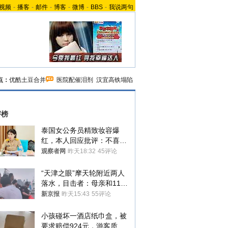
视频
-
播客
-
邮件
-
博客
-
微博
-
BBS
-
我说两句
点：
优酷土豆合并
医院配催泪剂
汉宜高铁塌陷
评榜
泰国女公务员精致妆容爆
红，本人回应批评：不喜欢
就别看
观察者网
昨天18:32
45评论
“天津之眼”摩天轮附近两人
落水，目击者：母亲和11岁
儿子先后被打捞上岸
新京报
昨天15:43
55评论
小孩碰坏一酒店纸巾盒，被
要求赔偿924元，游客质疑