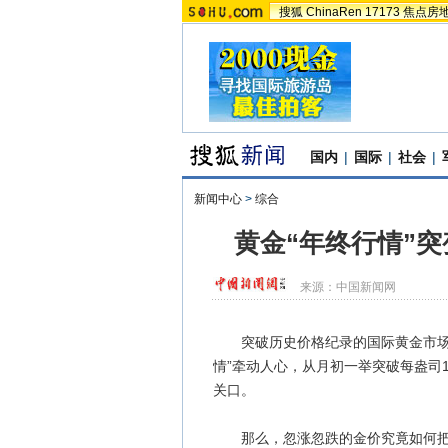
搜狐
ChinaRen
17173
焦点房
国内
|
国际
|
社会
|
新闻中心
>
综合
黄金“年终行情”突
来源：
中国新闻网
突破历史价格纪录的国际黄金市场走
情”牵动人心，从月初一举突破每盎司1
关口。
那么，忽涨忽跌的金价究竟如何把握