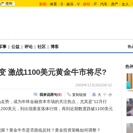
地产
搜狗
新闻
-
体育
-
S
-
娱乐
-
V
-
财经
-
IT
-
汽车
-
房产
-
女人
-
军事
|
公益
|
评论
|
社区
|
博客
热
热
变 激战1100美元黄金牛市将尽?
2009年12月28日08:32
我来说两句
(
0
)
复制链接
大
中
小
势，成为年终金融资本市场的关注热点，尤其是“12月行
200美元，到出现垂直落体行情，再到近期数度跌破1100美元
？黄金牛市是否面临反转？黄金投资策略如何调整？