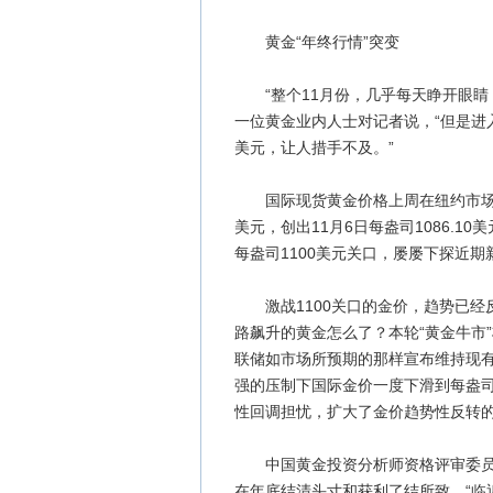
黄金“年终行情”突变
“整个11月份，几乎每天睁开眼睛
一位黄金业内人士对记者说，“但是进
美元，让人措手不及。”
国际现货黄金价格上周在纽约市场跌至每
美元，创出11月6日每盎司1086.
每盎司1100美元关口，屡屡下探近期
激战1100关口的金价，趋势已经反
路飙升的黄金怎么了？本轮“黄金牛市
联储如市场所预期的那样宣布维持现
强的压制下国际金价一度下滑到每盎司
性回调担忧，扩大了金价趋势性反转
中国黄金投资分析师资格评审委员会
在年底结清头寸和获利了结所致。“临