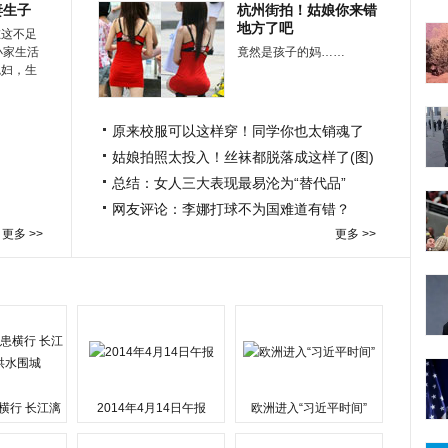
妻生子
杭州街拍！姑娘你来错
地方了吧
在这不足
小家生活
竟然是孩子的妈……
媳妇，生
原来校服可以这样穿！同学你也太销魂了
姑娘拍照太投入！丝袜都脱落成这样了(图)
总结：女人三大表现最易沦为“替代品”
网友评论：李娜打球不为国难道有错？
更多 >>
更多 >>
横行 长江漓
2014年4月14日午报
欧洲进入“习近平时间”
水围城