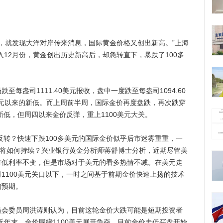
，就发现大洋对岸传来消息，国际黄金价格又创出新高。”上海
入12月份，黄金创出历史新高后，却急转直下，暴跌了100多
盎司1111.40美元报收，盘中一度跌至每盎司1094.60
10美元以来的新低。而上周前半周，国际金价再度盘跌，再次跌穿
新低，但周四以来金价反弹，重上1100美元大关。
转？快速下跌100多美元的国际金价似乎后市迷雾重重，一
”将如何持续？兴业银行黄金分析师蒋舒博士分析，近期尽管美
有低利率不变，但是市场对于美元的看多热情不减。在美元走
1100美元关口以下，一时之间基于前期金价快速上扬的技术
的预期。
委员周洪涛则认为，目前这轮金价大跌可能是短期投资者
近年末，金价围绕1100美元展开争夺，目前金价走低买盘开始