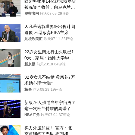
欧盟将挪用14亿欧元俄罗斯
被冻资产收益，向乌克兰提
供援助
观察者网
昨天08:09
29评论
因凡蒂诺就世界杯出售计划
道歉 不愿放弃FIFA主席职
位
足坛欧美汇
昨天07:11
33评论
22岁女生南太行山失联已1
0天，家属：她刚大学毕业
想到山里旅行
新京报
前天23:18
64评论
32岁女儿不结婚 母亲花7万
求助心理“大咖”
极昼
昨天08:29
19评论
新版76人强过当年宇宙勇？
这一次杜兰特错的离谱了
NBA广角
昨天07:04
37评论
实力外援加盟！ 官方：北
京首钢签下巴里·布朗和桑