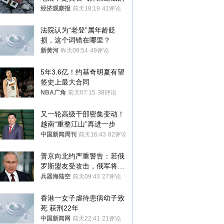
经济观察报
前天18:19
41评论
法院认为“老登”属年龄贬
损，这个词错在哪里？
新黄河
昨天09:54
49评论
5年3.6亿！约基奇明夏有望
签史上最大合同
NBA广角
前天07:15
38评论
又一轮高级干部密集变动！
越南“重整江山”再进一步
中国新闻周刊
前天16:43
82评论
普京向北约严重警告：若俄
罗斯盟友受攻击，俄军将动
用核武器保护
兵器海陆空
前天09:43
27评论
香港一女子虐待患病幼子致
死 获刑22年
中国新闻网
前天22:41
21评论