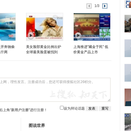
1/3
盗开奔驰偷
美女脸部黄金比例出炉
上海推进"藏金于民" 低
称斤两
全球最美脸蛋被找到
价黄金产品上市
设为辩论话题
右上角
“新用户注册”
进行注册！
图说世界