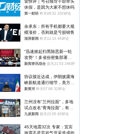
壹快评｜号召领导干部带头
休假，是因为大家不想休吗
第一财经
昨天09:32
202评论
余承东：所有手机都要大规
模涨价，否则就是亏损销售
澎湃新闻
昨天12:15
45评论
“迅速掀起扫黑除恶新一轮
攻势”！多省份密集部署，
公布举报方式
新闻资讯综合
前天21:53
246评论
协议接近达成，伊朗披露海
峡新航道通行细节，美方再
提“倒计时”
新黄河
昨天07:09
32评论
兰州没有“兰州拉面”，多地
试点改名“青海拉面”，有商
家改名已两年
九派新闻
前天22:05
83评论
45天地震32次 专家：宜宾
地震不是页岩气开采造成的