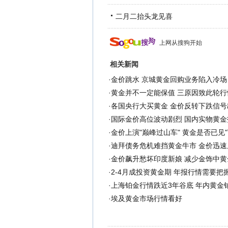
二月二抬头龙见喜
上网从搜狗开始
相关新闻
·
金价跳水 京城黄金回购业务陷入冷场
·
黄金并不一定能保值 三原因致此轮行
·
各国央行大买黄金 金价反转下跌信号
·
国际金价高位波动剧烈 国内实物黄金
·
金价上演"巅峰过山车" 黄金是否已见"
·
迪拜债务危机难挡黄金牛市 金价迅速
·
金价飙升愁坏印度新娘 减少金饰中黄金
·
2-4月成投资黄金期 年报行情需要把
·
上海铂金行情跌近3年谷底 年内黄金
·
埃及黄金市场行情看好