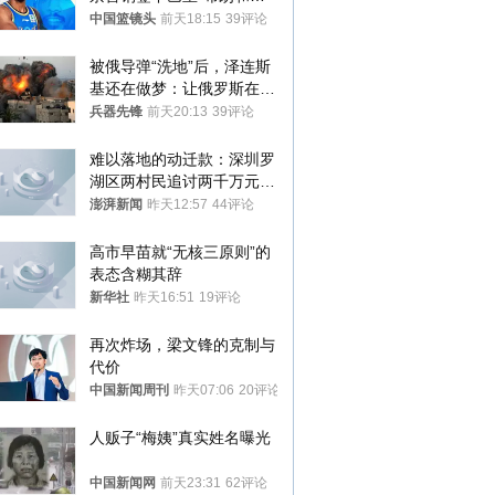
普森
中国篮镜头
前天18:15
39评论
被俄导弹“洗地”后，泽连斯
基还在做梦：让俄罗斯在冬
季前求和？
兵器先锋
前天20:13
39评论
难以落地的动迁款：深圳罗
湖区两村民追讨两千万元动
迁款八年未果
澎湃新闻
昨天12:57
44评论
高市早苗就“无核三原则”的
表态含糊其辞
新华社
昨天16:51
19评论
再次炸场，梁文锋的克制与
代价
中国新闻周刊
昨天07:06
20评论
人贩子“梅姨”真实姓名曝光
中国新闻网
前天23:31
62评论