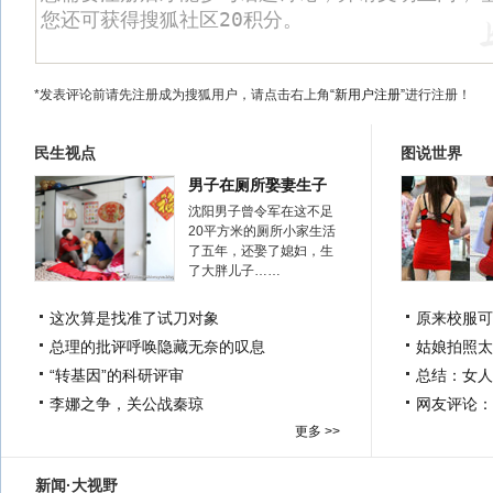
*发表评论前请先注册成为搜狐用户，请点击右上角
“新用户注册”
进行注册！
民生视点
图说世界
男子在厕所娶妻生子
沈阳男子曾令军在这不足
20平方米的厕所小家生活
了五年，还娶了媳妇，生
了大胖儿子……
这次算是找准了试刀对象
原来校服可
总理的批评呼唤隐藏无奈的叹息
姑娘拍照太
“转基因”的科研评审
总结：女人
李娜之争，关公战秦琼
网友评论：
更多 >>
新闻·大视野