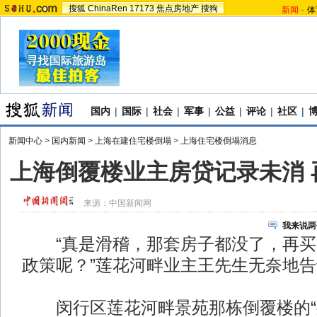
搜狐
ChinaRen
17173
焦点房地产
搜狗
新闻
-
体
国内
|
国际
|
社会
|
军事
|
公益
|
评论
|
社区
|
新闻中心
>
国内新闻
>
上海在建住宅楼倒塌
>
上海住宅楼倒塌消息
上海倒覆楼业主房贷记录未消 
来源：
中国新闻网
我来说两
“真是滑稽，那套房子都没了，再买
政策呢？”莲花河畔业主王先生无奈地
闵行区莲花河畔景苑那栋倒覆楼的“