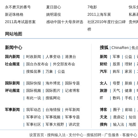
永不磨灭的番号
夏日甜心
7电影
快乐
新还珠格格
姚明退役
2011上海车展
私募
2011高考试题答案
感动中国十大母亲评选
社区2010年度行业口碑
贵州
榜
网站地图
新闻中心
搜狐
|
ChinaRen
|
焦
国内新闻
|
时政新闻
|
人事变动
|
港澳台
新闻
|
军事
|
公益
|
社会频道
|
国台办发布会
|
外交部发布会
财经
|
股票
|
理财
|
|
搜狐侃事
|
万象
|
公益
汽车
|
购车
|
家居
|
国际新闻
|
国际快报
|
海外博览
|
国际专题
女人
|
母婴
|
新娘
|
评论频道
|
国际视频
|
国际图片
|
记者博客
旅游
|
天气
|
健康
|
|
有此一说
|
搜狐网论
IT
|
数码
|
手机
|
军事新闻
|
我军动态
|
台海情报
|
外军新闻
博客
|
圈子
|
邮箱
|
|
军事评论
|
军事视频
|
军事专题
天龙
|
鹿鼎记
|
短信
|
军事社区
|
军事大视野
|
讲武堂
搜狗
|
输入法
|
地图
设置首页
-
搜狗输入法
-
支付中心
-
搜狐招聘
-
广告服务
-
客服中心