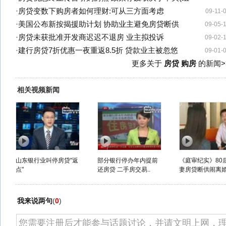
·
房贷变数下购房者如何理财:可从三方面考虑
09-11-
·
美国公布新按揭援助计划 协助业主避免房贷断供
09-05-
·
房贷未获批准开发商迟迟不退房 业主拟投诉
09-02-
·
建行房贷7折优惠一夜重返8.5折 贷款业主被忽悠
09-01-
更多关于
房贷 购房
的新闻>
相关视频新闻
山东银行业叫停房贷"返
部分银行停办年内提前
《庭审纪实》80
点"
还房贷 二手房交易..
妻房贷断供闹离
我来说两句
(
0
)