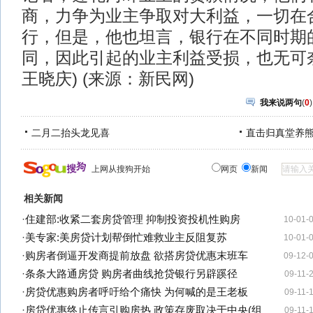
商，力争为业主争取对大利益，一切在
行，但是，他也坦言，银行在不同时期
同，因此引起的业主利益受损，也无可
王晓庆) (来源：新民网)
我来说两句
(
0
)
二月二抬头龙见喜
直击归真堂养
上网从搜狗开始
网页
新闻
相关新闻
·
住建部:收紧二套房贷管理 抑制投资投机性购房
10-01-
·
美专家:美房贷计划帮倒忙难救业主反阻复苏
10-01-
·
购房者倒逼开发商提前放盘 欲搭房贷优惠末班车
09-12-
·
条条大路通房贷 购房者曲线抢贷银行另辟蹊径
09-11-
·
房贷优惠购房者呼吁给个痛快 为何喊的是王老板
09-11-
·
房贷优惠终止传言引购房热 政策存废取决于中央(组
09-11-