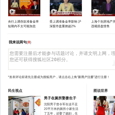
央行上调存款准备金率
受上调准备金率影响 沪
上海个别房地产
短期内不太可能加息
深股市盘重挫超2%
违规捂盘惜售
我来说两句
(
0
)
*发表评论前请先注册成为搜狐用户，请点击右上角
“新用户注册”
进行注册！
民生视点
图说世界
男子在厕所娶妻生子
沈阳男子曾令军在这不足
20平方米的厕所小家生活
了五年，还娶了媳妇，生