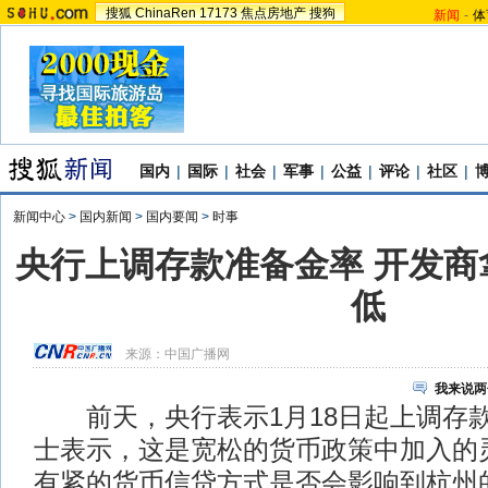
搜狐
ChinaRen
17173
焦点房地产
搜狗
新闻
-
体
国内
|
国际
|
社会
|
军事
|
公益
|
评论
|
社区
|
新闻中心
>
国内新闻
>
国内要闻
>
时事
央行上调存款准备金率 开发商
低
来源：
中国广播网
我来说两
前天，央行表示1月18日起上调存
士表示，这是宽松的货币政策中加入的
有紧的货币信贷方式是否会影响到杭州