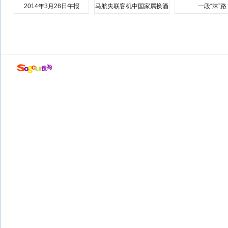
2014年3月28日午报
马航失联客机中国家属换酒
一段“沫”路
店