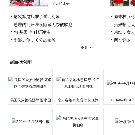
了大胖儿子……
这次算是找准了试刀对象
原来校服可
总理的批评呼唤隐藏无奈的叹息
姑娘拍照太
“转基因”的科研评审
总结：女人
李娜之争，关公战秦琼
网友评论：
更多 >>
新闻·大视野
美国民众抬棺游行 要求国
南方各地水患横行 长江漓
2014年4月14
会弹劾总统特朗普
江湘江洪水围城