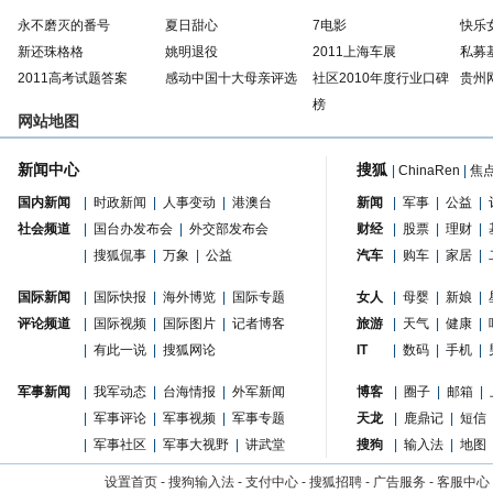
永不磨灭的番号
夏日甜心
7电影
快乐
新还珠格格
姚明退役
2011上海车展
私募
2011高考试题答案
感动中国十大母亲评选
社区2010年度行业口碑
贵州
榜
网站地图
新闻中心
搜狐
|
ChinaRen
|
焦
国内新闻
|
时政新闻
|
人事变动
|
港澳台
新闻
|
军事
|
公益
|
社会频道
|
国台办发布会
|
外交部发布会
财经
|
股票
|
理财
|
|
搜狐侃事
|
万象
|
公益
汽车
|
购车
|
家居
|
国际新闻
|
国际快报
|
海外博览
|
国际专题
女人
|
母婴
|
新娘
|
评论频道
|
国际视频
|
国际图片
|
记者博客
旅游
|
天气
|
健康
|
|
有此一说
|
搜狐网论
IT
|
数码
|
手机
|
军事新闻
|
我军动态
|
台海情报
|
外军新闻
博客
|
圈子
|
邮箱
|
|
军事评论
|
军事视频
|
军事专题
天龙
|
鹿鼎记
|
短信
|
军事社区
|
军事大视野
|
讲武堂
搜狗
|
输入法
|
地图
设置首页
-
搜狗输入法
-
支付中心
-
搜狐招聘
-
广告服务
-
客服中心