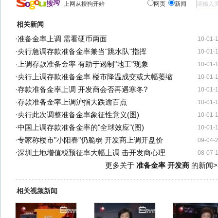
上网从搜狗开始
网页
新闻
相关新闻
·
准备金率上调 需看硬币两面
10-01-
·
央行急调存款准备金率兼当"跳水队"指挥
10-01-
·
上调存款准备金率 有助于遏制"地王"现象
10-01-
·
央行上调存款准备金率 楼市降温成交或大幅萎缩
10-01-
·
存款准备金率上调 开发商会否再遇寒冬?
10-01-
·
存款准备金率上调沪指大跌逾百点
10-01-
·
央行此次调整准备金率象征性意义(图)
10-01-
·
中国上调存款准备金率的"全球效应"(图)
10-01-
·
专家称楼市"小阳春"仍脆弱 开发商上调开盘价
09-04-
·
深圳土地增值税预征率大幅上调 击开发商心理
08-07-
更多关于
准备金率 开发商
的新闻>
相关视频新闻