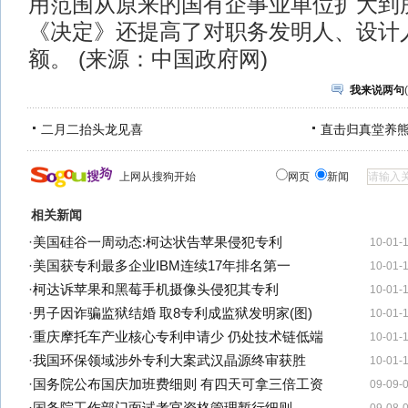
用范围从原来的国有企事业单位扩大到
《决定》还提高了对职务发明人、设计
额。 (来源：中国政府网)
我来说两句
(
二月二抬头龙见喜
直击归真堂养
上网从搜狗开始
网页
新闻
相关新闻
·
美国硅谷一周动态:柯达状告苹果侵犯专利
10-01-
·
美国获专利最多企业IBM连续17年排名第一
10-01-
·
柯达诉苹果和黑莓手机摄像头侵犯其专利
10-01-
·
男子因诈骗监狱结婚 取8专利成监狱发明家(图)
10-01-
·
重庆摩托车产业核心专利申请少 仍处技术链低端
10-01-
·
我国环保领域涉外专利大案武汉晶源终审获胜
10-01-
·
国务院公布国庆加班费细则 有四天可拿三倍工资
09-09-