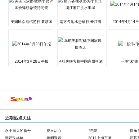
美国民众抬棺游行 要求国
南方各地水患横行 长江漓
2014年4月14
会弹劾总统特朗普
江湘江洪水围城
2014年3月28日午报
马航失联客机中国家属换酒
一段“沫”路
店
近期热点关注
永不磨灭的番号
夏日甜心
7电影
快乐
新还珠格格
姚明退役
2011上海车展
私募