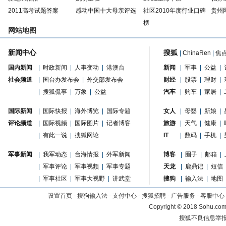
2011高考试题答案
感动中国十大母亲评选
社区2010年度行业口碑
贵州
榜
网站地图
新闻中心
搜狐
|
ChinaRen
|
焦
国内新闻
|
时政新闻
|
人事变动
|
港澳台
新闻
|
军事
|
公益
|
社会频道
|
国台办发布会
|
外交部发布会
财经
|
股票
|
理财
|
|
搜狐侃事
|
万象
|
公益
汽车
|
购车
|
家居
|
国际新闻
|
国际快报
|
海外博览
|
国际专题
女人
|
母婴
|
新娘
|
评论频道
|
国际视频
|
国际图片
|
记者博客
旅游
|
天气
|
健康
|
|
有此一说
|
搜狐网论
IT
|
数码
|
手机
|
军事新闻
|
我军动态
|
台海情报
|
外军新闻
博客
|
圈子
|
邮箱
|
|
军事评论
|
军事视频
|
军事专题
天龙
|
鹿鼎记
|
短信
|
军事社区
|
军事大视野
|
讲武堂
搜狗
|
输入法
|
地图
设置首页
-
搜狗输入法
-
支付中心
-
搜狐招聘
-
广告服务
-
客服中心
Copyright
©
2018 Sohu.com 
搜狐不良信息举