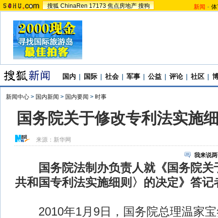
搜狐
ChinaRen
17173
焦点房地产
搜狗
新闻
-
体
国内
|
国际
|
社会
|
军事
|
公益
|
评论
|
社区
|
新闻中心
>
国内新闻
>
国内要闻
>
时事
国务院关于修改专利法实施
来源：
新华网
我来说两
国务院法制办负责人就《国务院关
共和国专利法实施细则〉的决定》答记
2010年1月9日，国务院总理温家