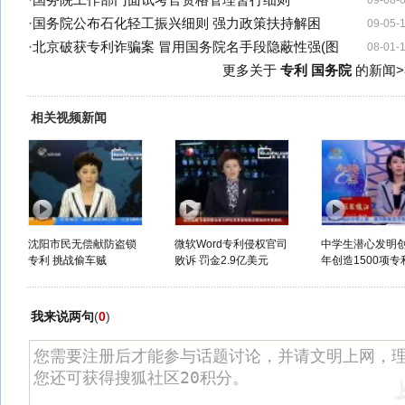
·
国务院工作部门面试考官资格管理暂行细则
09-08-
·
国务院公布石化轻工振兴细则 强力政策扶持解困
09-05-
·
北京破获专利诈骗案 冒用国务院名手段隐蔽性强(图
08-01-
更多关于
专利 国务院
的新闻>
相关视频新闻
沈阳市民无偿献防盗锁
微软Word专利侵权官司
中学生潜心发明创
专利 挑战偷车贼
败诉 罚金2.9亿美元
年创造1500项专
我来说两句
(
0
)