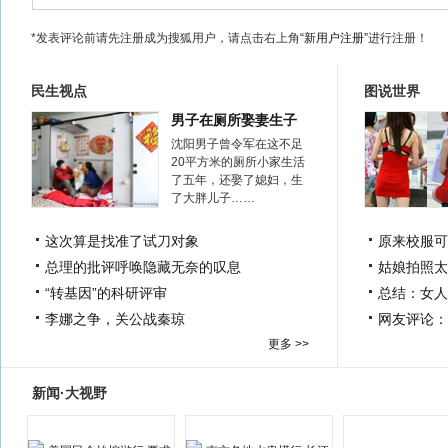
*发表评论前请先注册成为搜狐用户，请点击右上角
“新用户注册”
进行注册！
民生视点
图说世界
男子在厕所娶妻生子
沈阳男子曾令军在这不足
20平方米的厕所小家生活
了五年，还娶了媳妇，生
了大胖儿子……
这次算是找准了试刀对象
原来校服可
总理的批评呼唤隐藏无奈的叹息
姑娘拍照太
“转基因”的科研评审
总结：女人
李娜之争，关公战秦琼
网友评论：
更多 >>
新闻·大视野