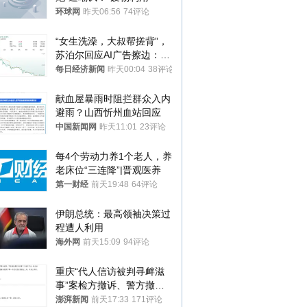
环球网
昨天06:56
74评论
“女生洗澡，大叔帮搓背”，
苏泊尔回应AI广告擦边：视
频全下架，已强化内容管理
每日经济新闻
昨天00:04
38评论
与审核
献血屋暴雨时阻拦群众入内
避雨？山西忻州血站回应
中国新闻网
昨天11:01
23评论
每4个劳动力养1个老人，养
老床位“三连降”|晋观医养
第一财经
前天19:48
64评论
伊朗总统：最高领袖决策过
程遭人利用
海外网
前天15:09
94评论
重庆“代人信访被判寻衅滋
事”案检方撤诉、警方撤
案，两被告人获国赔
澎湃新闻
前天17:33
171评论