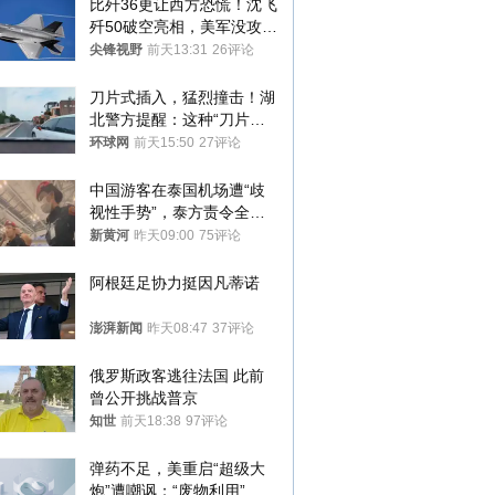
比歼36更让西方恐慌！沈飞
歼50破空亮相，美军没攻克
的技术被拿下
尖锋视野
前天13:31
26评论
刀片式插入，猛烈撞击！湖
北警方提醒：这种“刀片超
车”，太危险了
环球网
前天15:50
27评论
中国游客在泰国机场遭“歧
视性手势”，泰方责令全面
调查，对责任人采取最严厉
新黄河
昨天09:00
75评论
处分
阿根廷足协力挺因凡蒂诺
澎湃新闻
昨天08:47
37评论
俄罗斯政客逃往法国 此前
曾公开挑战普京
知世
前天18:38
97评论
弹药不足，美重启“超级大
炮”遭嘲讽：“废物利用”