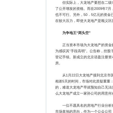
但实际上，大龙地产要想在二级市
了公开增发的资格。而在2009年7
也不可行。另外，50．5亿元的资金
在较大压力，即使大龙地产是顺义区
为争地王“两头空”
正当资本市场为大龙地产的资金缺口
为感叹其“手段高明”。公告称，控
登记手续。新成立的北京谙盈注册资本
房。
从1月22日大龙地产接到北京市国
相差5天的时间，市场对此质疑重重
的，难道大龙地产早就预知自己无法
么大龙地产成立一家孙公司的用意何
一位不愿具名的房地产行业分析师
市场拿地的意向，作为一个公众公司