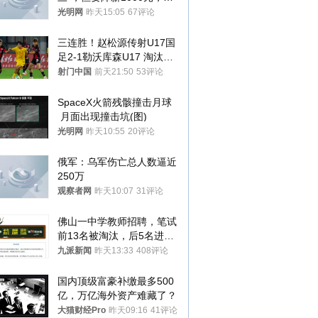
接受只能辞职
光明网
昨天15:05
67评论
三连胜！赵松源传射U17国
足2-1勒沃库森U17 淘汰赛
将战河床
射门中国
前天21:50
53评论
SpaceX火箭残骸撞击月球
 月面出现撞击坑(图)
光明网
昨天10:55
20评论
俄军：乌军伤亡总人数逼近
250万
观察者网
昨天10:07
31评论
佛山一中学教师招聘，笔试
前13名被淘汰，后5名进体
检，被疑萝卜岗，官方通
九派新闻
昨天13:33
408评论
报：已叫停
国内顶级富豪补缴最多500
亿，万亿海外资产难藏了？
大猫财经Pro
昨天09:16
41评论