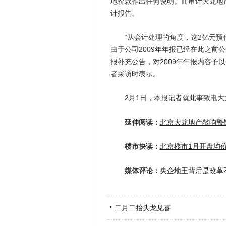
地价款作出任何说明。而审计大龙地
计报告。
“从会计处理的角度，这2亿元预付
由于公司2009年年报已经在此之前
报补充公告，对2009年年报内容予
者采访时表示。
2月1日，本报记者就此事致电大龙
延伸阅读：
北京大龙地产敲响警钟
楼市快读：
北京楼市1月开盘均
媒体评论：
央企地王背后是改革
二月二抬头龙见喜