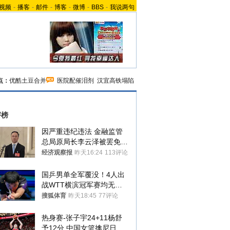
视频
-
播客
-
邮件
-
博客
-
微博
-
BBS
-
我说两句
点：
优酷土豆合并
医院配催泪剂
汉宜高铁塌陷
评榜
因严重违纪违法 金融监管
总局原局长李云泽被罢免全
国人大代表
经济观察报
昨天16:24
113评论
国乒男单全军覆没！4人出
战WTT横滨冠军赛均无缘
八强
搜狐体育
昨天18:45
77评论
热身赛-张子宇24+11杨舒
予12分 中国女篮擒尼日利