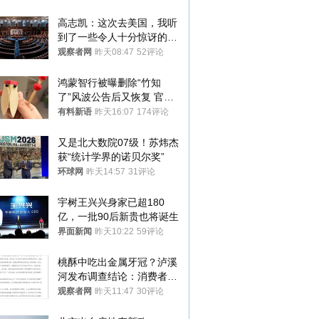
高志凯：这次去美国，我听
到了一些令人十分惊讶的消
息
观察者网
昨天08:47
52评论
鸿蒙智行被曝删除“竹知
了”风波公告后又恢复 官媒
曾力挺：劝华为要大度的，
有料新语
昨天16:07
174评论
你们适不适合？
又是北大数院07级！苏炜杰
获“统计学界的诺贝尔奖”
环球网
昨天14:57
31评论
宇树王兴兴身家已超180
亿，一批90后新贵也将诞生
界面新闻
昨天10:22
59评论
桃酥中吃出金属牙冠？泸溪
河发布调查结论：消费者已
澄清，所发视频情况不属实
观察者网
昨天11:47
30评论