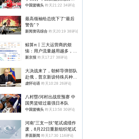
亚
中国篮镜头
昨天21:22
34评论
最高领袖给总统下了“最后
警告”？
新闻资讯综合
昨天20:19
38评论
鲸算π丨三大运营商的烦
恼：用户流量越用越多，收
入却越来越少
新京报
昨天17:27
38评论
大决战来了，朝鲜导弹部队
赴俄，普京新设特殊兵种，
76岁老将扛旗
虚怀论语
昨天10:28
26评论
八村塁/河村出战世预赛 中
国男篮错过最强日本队
中国篮镜头
昨天13:58
30评论
河南“三支一扶”笔试成绩作
废，8月22日重新组织笔试
界面新闻
昨天17:30
116评论