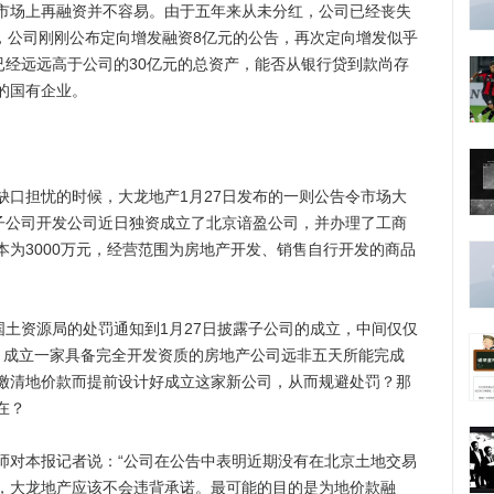
场上再融资并不容易。由于五年来从未分红，公司已经丧失
月，公司刚刚公布定向增发融资8亿元的公告，再次定向增发似乎
已经远远高于公司的30亿元的总资产，能否从银行贷到款尚存
的国有企业。
担忧的时候，大龙地产1月27日发布的一则公告令市场大
股子公司开发公司近日独资成立了北京谙盈公司，并办理了工商
为3000万元，经营范围为房地产开发、销售自行开发的商品
土资源局的处罚通知到1月27日披露子公司的成立，中间仅仅
：成立一家具备完全开发资质的房地产公司远非五天所能完成
缴清地价款而提前设计好成立这家新公司，从而规避处罚？那
在？
对本报记者说：“公司在公告中表明近期没有在北京土地交易
，大龙地产应该不会违背承诺。最可能的目的是为地价款融