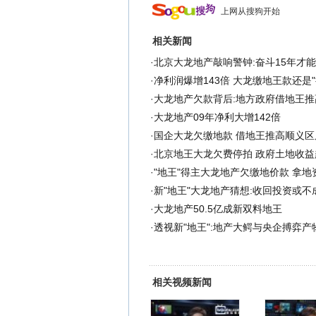
上网从搜狗开始
相关新闻
·
北京大龙地产敲响警钟:奋斗15年才能
·
净利润爆增143倍 大龙缴地王款还是"
·
大龙地产欠款背后:地方政府借地王推
·
大龙地产09年净利大增142倍
·
国企大龙欠缴地款 借地王推高顺义区
·
北京地王大龙欠费停拍 政府土地收益
·
"地王"得主大龙地产欠缴地价款 拿地
·
新"地王"大龙地产猜想:收回投资或不
·
大龙地产50.5亿成新双料地王
·
透视新"地王":地产大鳄与央企搏弈产物
相关视频新闻