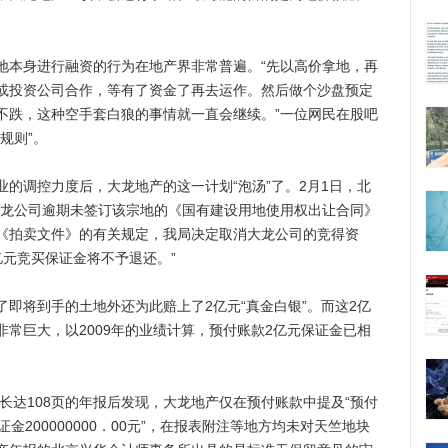
本身进行融资的行为在地产界非常普遍。“先以高价拿地，再
或投资公司合作，等有了资金了再去运作。然后做个沙盘预定
不跌，这种空手套白狼的事情就一直会继续。”一位网民在股吧
规则”。
调控力度后，大龙地产的这一计划“泡汤”了。2月1日，北
大龙公司逾期未签订该宗地的《国有建设用地使用权出让合同》
《拍卖文件》的有关规定，我局决定取消大龙公司的竞得资
元竞买保证金将不予退还。”
将到手的土地外还为此赔上了2亿元“真金白银”。而这2亿
常巨大，以2009年的业绩计算，预付账款2亿元保证金已相
达108页的年报后发现，大龙地产仅在预付账款中提及“预付
金200000000．00元”，在报表附注等地方均未对天竺地块