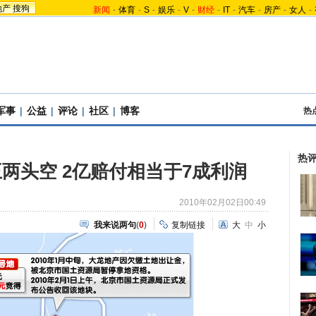
地产
搜狗
新闻
-
体育
-
S
-
娱乐
-
V
-
财经
-
IT
-
汽车
-
房产
-
女人
-
军事
|
公益
|
评论
|
社区
|
博客
热
热
两头空 2亿赔付相当于7成利润
2010年02月02日00:49
我来说两句
(
0
)
复制链接
大
中
小