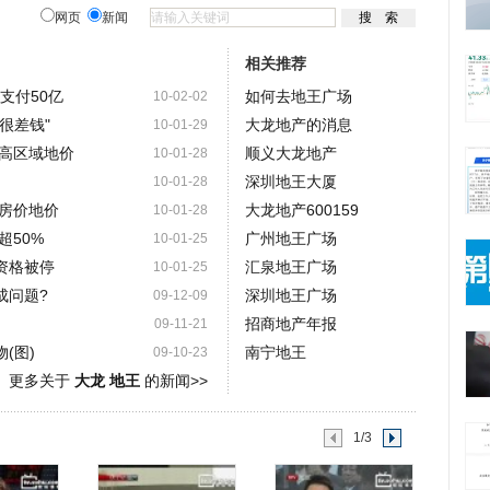
网页
新闻
相关推荐
支付50亿
如何去地王广场
10-02-02
很差钱"
大龙地产的消息
10-01-29
高区域地价
顺义大龙地产
10-01-28
深圳地王大厦
10-01-28
房价地价
大龙地产600159
10-01-28
超50%
广州地王广场
10-01-25
资格被停
汇泉地王广场
10-01-25
成问题?
深圳地王广场
09-12-09
招商地产年报
09-11-21
(图)
南宁地王
09-10-23
更多关于
大龙 地王
的新闻>>
1/3