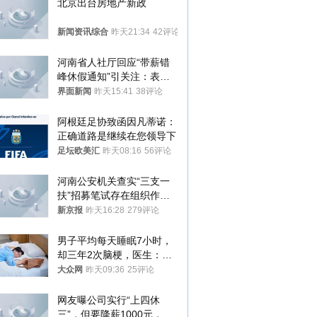
北京出台房地产新政
新闻资讯综合
昨天21:34
42评论
河南省人社厅回应“带薪错
峰休假通知”引关注：表述
不够准确，待修改后印发
界面新闻
昨天15:41
38评论
阿根廷足协致函因凡蒂诺：
正确道路是继续在您领导下
足坛欧美汇
昨天08:16
56评论
河南公安机关查实“三支一
扶”招募笔试存在组织作弊
犯罪行为
新京报
昨天16:28
279评论
男子平均每天睡眠7小时，
却三年2次脑梗，医生：这
样睡觉更伤身
大众网
昨天09:36
25评论
网友曝公司实行“上四休
三”，但要降薪1000元，不