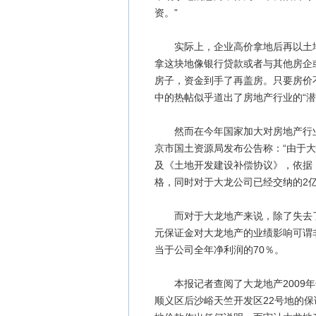
资。”
实际上，企业高价拿地后再以土地
拿这块地像银行贷款或者与其他房企
房子，资金到手了再盖房。只要房价
中的热帖似乎道出了房地产行业的“潜
然而在今年国家加大对房地产行业的
京市国土资源局发布公告称：“由于
及《土地开发建设补偿协议》，依据
格，同时对于大龙公司已经交纳的2亿
而对于大龙地产来说，除了失去了即
元保证金对大龙地产的业绩影响可谓非
当于公司全年净利润的70％。
本报记者查阅了大龙地产2009年长
顺义区后沙峪天竺开发区22号地的保证