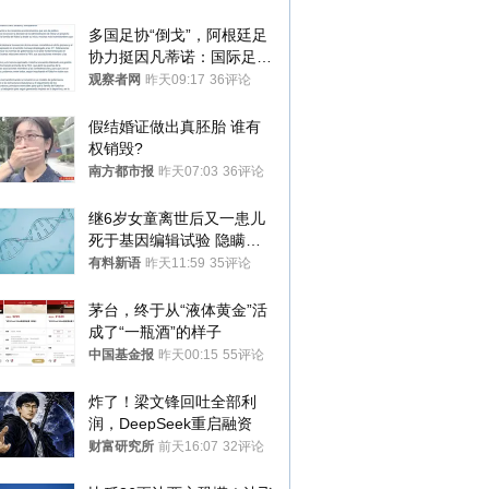
多国足协“倒戈”，阿根廷足
协力挺因凡蒂诺：国际足联
今后应继续在其领导下前行
观察者网
昨天09:17
36评论
假结婚证做出真胚胎 谁有
权销毁?
南方都市报
昨天07:03
36评论
继6岁女童离世后又一患儿
死于基因编辑试验 隐瞒一
年才对外披露
有料新语
昨天11:59
35评论
茅台，终于从“液体黄金”活
成了“一瓶酒”的样子
中国基金报
昨天00:15
55评论
炸了！梁文锋回吐全部利
润，DeepSeek重启融资
财富研究所
前天16:07
32评论